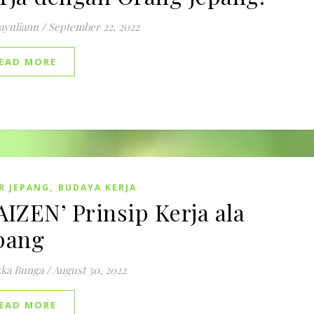
ayuliann
/
September 22, 2022
EAD MORE
,
R JEPANG
BUDAYA KERJA
AIZEN’ Prinsip Kerja ala
pang
ska Bunga
/
August 30, 2022
EAD MORE