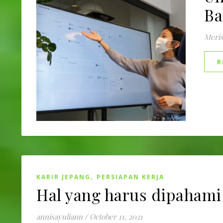
Ba
Meri
R
,
KARIR JEPANG
PERSIAPAN KERJA
Hal yang harus dipahami
annisayuliann
/
October 11, 2021