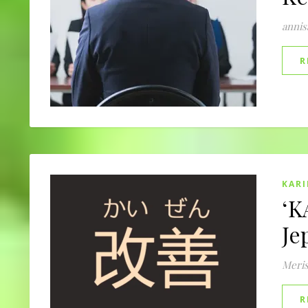
annis
R
KARI
‘K
Je
Meri
R