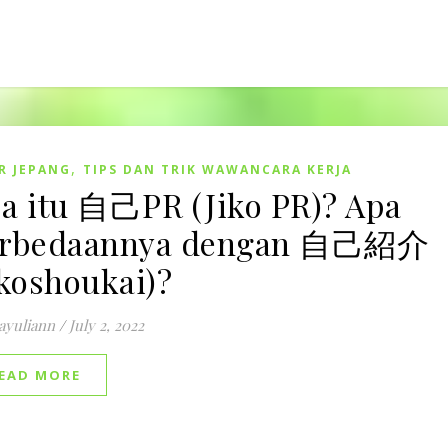
,
R JEPANG
TIPS DAN TRIK WAWANCARA KERJA
a itu 自己PR (Jiko PR)? Apa
erbedaannya dengan 自己紹介
ikoshoukai)?
ayuliann
/
July 2, 2022
EAD MORE