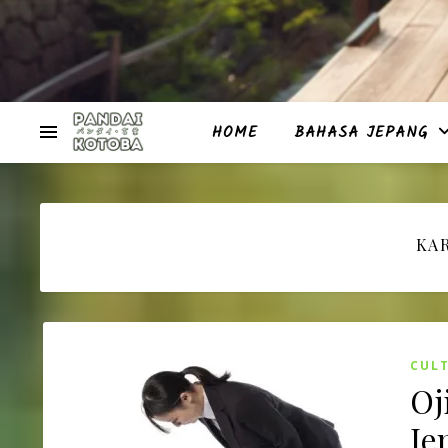
HOME
BAHASA JEPANG
KAR
CUL
Oj
Je