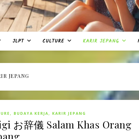
JLPT
CULTURE
KARIR JEPANG
IR JEPANG
,
,
TURE
BUDAYA KERJA
KARIR JEPANG
igi お辞儀 Salam Khas Orang
pang