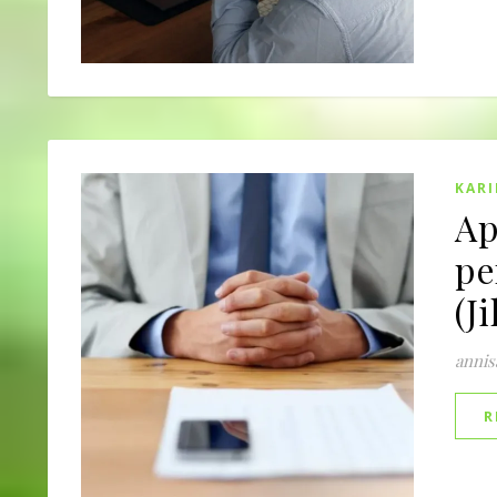
KARI
Ap
p
(J
annis
R