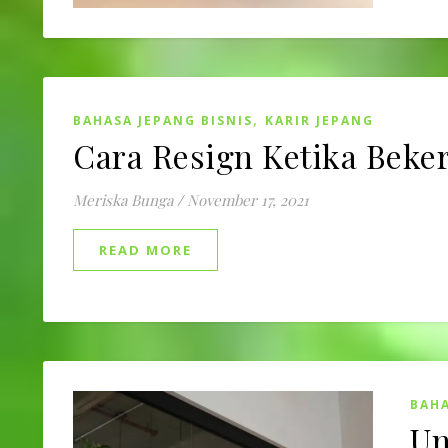
,
BAHASA JEPANG BISNIS
KARIR JEPANG
Cara Resign Ketika Beker
Meriska Bunga
/
November 17, 2021
READ MORE
BAHA
Un