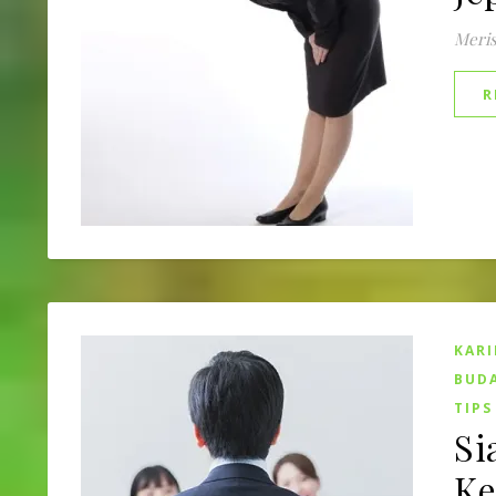
Meri
R
KARI
BUDA
TIPS
Si
Ke