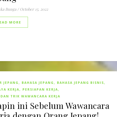
ska Bunga
/
October 15, 2022
EAD MORE
,
,
,
R JEPANG
BAHASA JEPANG
BAHASA JEPANG BISNIS
,
,
YA KERJA
PERSIAPAN KERJA
 DAN TRIK WAWANCARA KERJA
apin ini Sebelum Wawancara
rja dengan Orang Jepang!