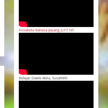
Kosakata Bahasa Jepang JLPT N5
Belajar Dialek Akita, Susahhhh