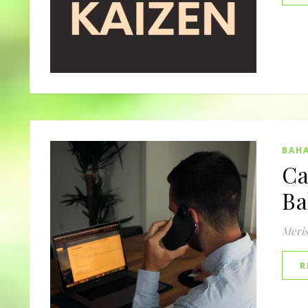
BAHA
Ca
Ba
Meri
R