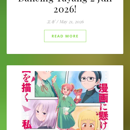
2026!
エギ
/
May 21, 2026
READ MORE