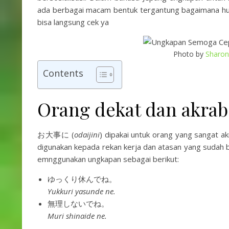
ada berbagai macam bentuk tergantung bagaimana hub
bisa langsung cek ya
Photo by
Sharo
Contents
Orang dekat dan ak
お大事に (
odaijini
) dipakai untuk orang yang sangat ak
digunakan kepada rekan kerja dan atasan yang sudah 
emnggunakan ungkapan sebagai berikut:
ゆっくり休んでね。
Yukkuri yasunde ne.
無理しないでね。
Muri shinaide ne.