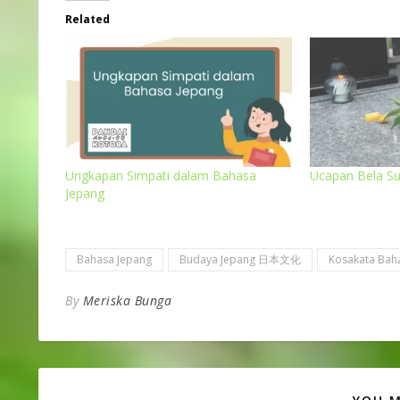
Related
Ungkapan Simpati dalam Bahasa
Ucapan Bela S
Jepang
Bahasa Jepang
Budaya Jepang 日本文化
Kosakata Bah
By
Meriska Bunga