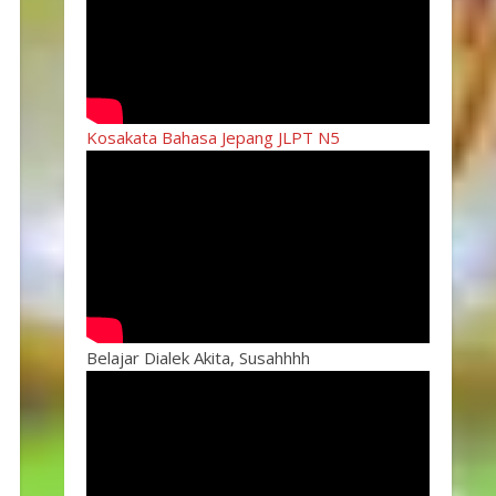
Kosakata Bahasa Jepang JLPT N5
Belajar Dialek Akita, Susahhhh