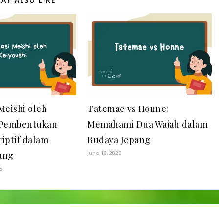
AY ALSO LIKE
Meishi oleh
Tatemae vs Honne:
 Pembentukan
Memahami Dua Wajah dalam
riptif dalam
Budaya Jepang
June 18, 2025
ang
5