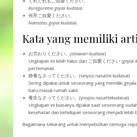
くれぐれもご自愛ください。
Kureguremo gojiai kudasai.
何卒ご自愛ください。
Nansotsu gojiai kudasai.
Kata yang memiliki 
お労わりください。(
oitawari kudasai
)
Ungkapan ini lebih halus dari ご自愛ください (
gojiai 
pertemanan.
静養なさってください。(seiyou nasatte kudasai)
Sering dipakai untuk seseorang yang memiliki gejala
baru masuk rumah sakit.
養生なさってください。(youjou nasattekudasai)
Ungkapan ini biasanya dipakai saat seseorang sudah
kesehatan dan kehidupan seseorang menjadi lebih b
Bagaimana sekarang untuk menyebutkan semoga cepat 