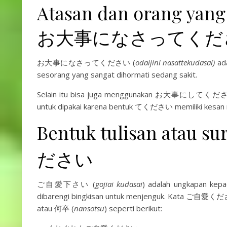
Atasan dan orang yan
お大事になさってくだ
お大事になさってください (
odaijini nasattekudasai)
ada
sesorang yang sangat dihormati sedang sakit.
Selain itu bisa juga menggunakan お大事にしてくだ
untuk dipakai karena bentuk てください memiliki kesan
Bentuk tulisan atau
ださい
ご自愛下さい (
gojiai kudasai
) adalah ungkapan kepa
dibarengi bingkisan untuk menjenguk. Kata ご自愛く
atau 何卒 (
nansotsu
) seperti berikut: