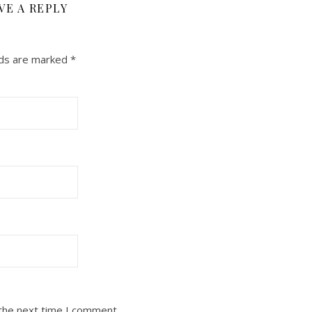
VE A REPLY
lds are marked
*
 the next time I comment.