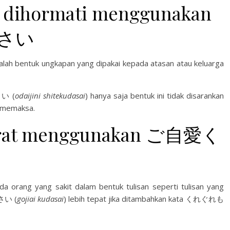
g dihormati menggunakan
さい
lah bentuk ungkapan yang dipakai kepada atasan atau keluarga
さい (
odaijini shitekudasai
) hanya saja bentuk ini tidak disarankan
 memaksa.
 surat menggunakan ご自愛く
da orang yang sakit dalam bentuk tulisan seperti tulisan yang
ださい (
gojiai kudasai
) lebih tepat jika ditambahkan kata くれぐれも