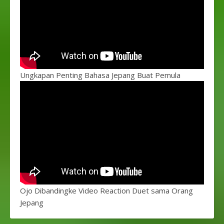
Ungkapan Penting Bahasa Jepang Buat Pemula
Ojo Dibandingke Video Reaction Duet sama Orang
Jepang