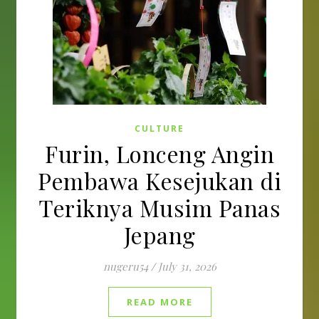
CULTURE
Furin, Lonceng Angin
Pembawa Kesejukan di
Teriknya Musim Panas
Jepang
nugeru54
/
July 31, 2026
READ MORE