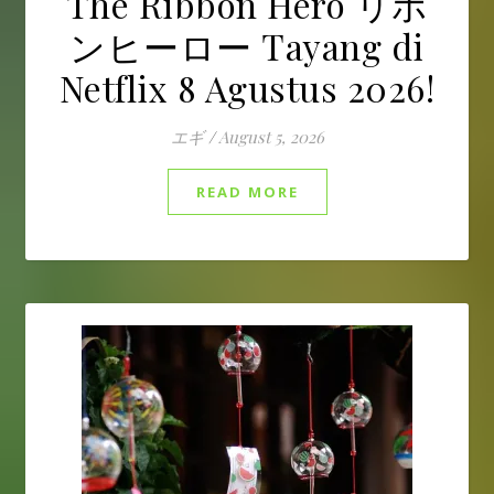
The Ribbon Hero リボ
ンヒーロー Tayang di
Netflix 8 Agustus 2026!
エギ
/
August 5, 2026
READ MORE