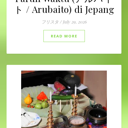
ト / Arubaito) di Jepang
フリスタ
/
July 29, 2026
READ MORE