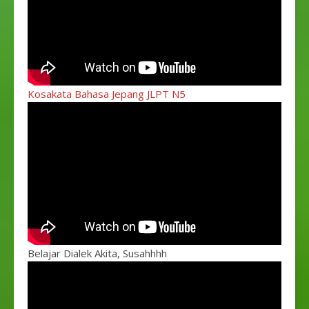
Kosakata Bahasa Jepang JLPT N5
Belajar Dialek Akita, Susahhhh