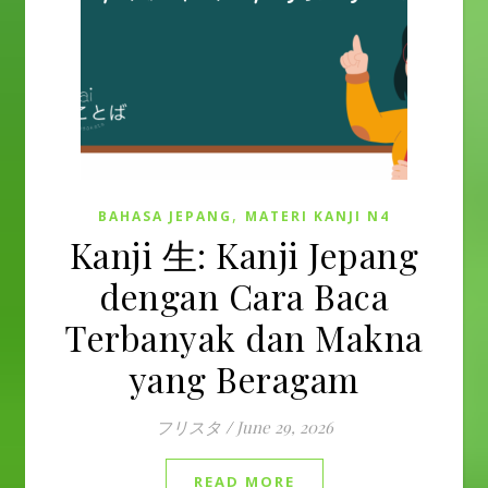
,
BAHASA JEPANG
MATERI KANJI N4
Kanji 生: Kanji Jepang
dengan Cara Baca
Terbanyak dan Makna
yang Beragam
フリスタ
/
June 29, 2026
READ MORE