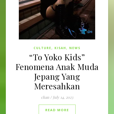
,
,
CULTURE
KISAH
NEWS
“To Yoko Kids”
Fenomena Anak Muda
Jepang Yang
Meresahkan
chan
/
July 14, 2023
READ MORE