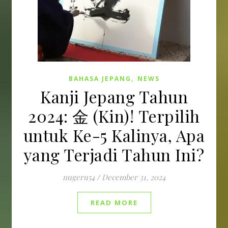
,
BAHASA JEPANG
NEWS
Kanji Jepang Tahun
2024: 金 (Kin)! Terpilih
untuk Ke-5 Kalinya, Apa
yang Terjadi Tahun Ini?
nugeru54
/
December 31, 2024
READ MORE