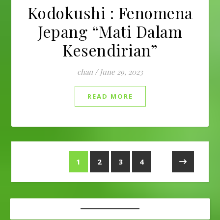
Kodokushi : Fenomena
Jepang “Mati Dalam
Kesendirian”
chan
/
June 29, 2023
READ MORE
1
2
3
4