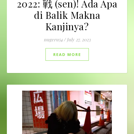
2022: 戦 (sen)! Ada Apa
di Balik Makna
Kanjinya?
nugeru54
/
July 27, 2023
READ MORE