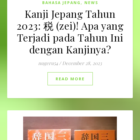
,
BAHASA JEPANG
NEWS
Kanji Jepang Tahun
2023: 税 (zei)! Apa yang
Terjadi pada Tahun Ini
dengan Kanjinya?
nugeru54
/
December 28, 2023
READ MORE