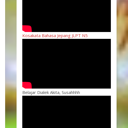
Kosakata Bahasa Jepang JLPT N5
Belajar Dialek Akita, Susahhhh