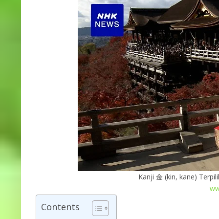
Kanji 金 (kin, kane) Terpi
ww
Contents