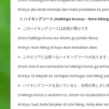
Artinya: Jika Anda memulai dari mulut pendakian ini, 
ハイキングコース (haikingu koosu) – Rute hiking
このハイキングコースは自然が豊かです
(Kono haikingu koosu wa shizen ga yutaka desu)
Artinya: Rute hiking ini kaya akan keindahan alam.
このエリアには様々なハイキングコースがあります
(Kono eria ni wa samazama na haikingu koosu ga arima
Artinya: Di wilayah ini, terdapat berbagai rute hiking ya
ハイキングコースを歩いていると、自然の美しさに
(Haikingu koosu o aruiteiru to, shizen no utsukushisa n
Artinya: Saat Anda berjalan di rute hiking, Anda akan t