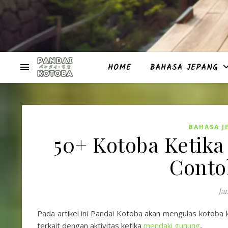
HOME
BAHASA JEPANG
BAHASA J
50+ Kotoba Ketik
Conto
Ja
Pada artikel ini Pandai Kotoba akan mengulas kotoba k
terkait dengan aktivitas ketika
mendaki gunung
,