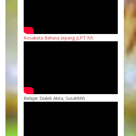
Kosakata Bahasa Jepang JLPT N5
Belajar Dialek Akita, Susahhhh