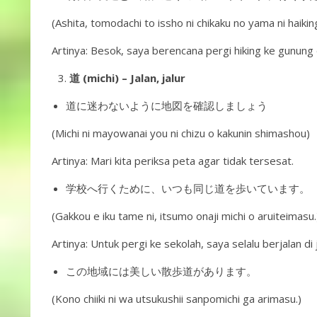
(Ashita, tomodachi to issho ni chikaku no yama ni haiking
Artinya: Besok, saya berencana pergi hiking ke gunu
道 (michi) – Jalan, jalur
道に迷わないように地図を確認しましょう
(Michi ni mayowanai you ni chizu o kakunin shimashou)
Artinya: Mari kita periksa peta agar tidak tersesat.
学校へ行くために、いつも同じ道を歩いています。
(Gakkou e iku tame ni, itsumo onaji michi o aruiteimasu.
Artinya: Untuk pergi ke sekolah, saya selalu berjalan di
この地域には美しい散歩道があります。
(Kono chiiki ni wa utsukushii sanpomichi ga arimasu.)