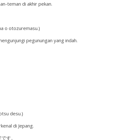
an-teman di akhir pekan.
ama o otozuremasu.)
 mengunjungi pegunungan yang indah.
otsu desu.)
rkenal di Jepang.
定です。