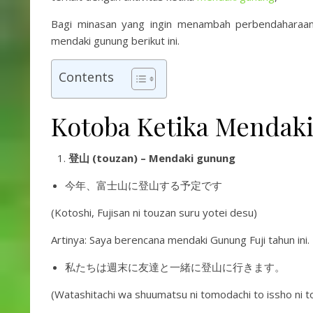
Bagi minasan yang ingin menambah perbendaharaan 
mendaki gunung berikut ini.
Contents
Kotoba Ketika Mendak
登山 (touzan) – Mendaki gunung
今年、富士山に登山する予定です
(Kotoshi, Fujisan ni touzan suru yotei desu)
Artinya: Saya berencana mendaki Gunung Fuji tahun ini.
私たちは週末に友達と一緒に登山に行きます。
(Watashitachi wa shuumatsu ni tomodachi to issho ni to