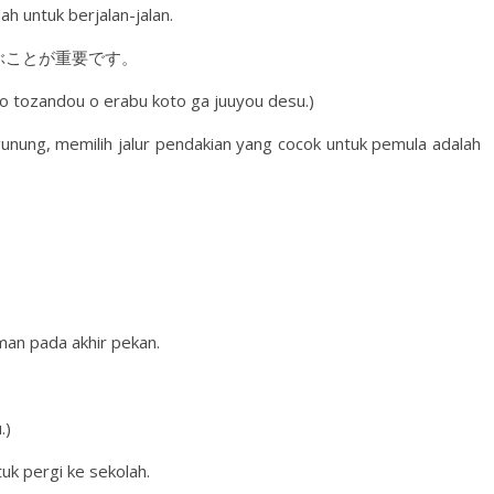
dah untuk berjalan-jalan.
ぶことが重要です。
no tozandou o erabu koto ga juuyou desu.)
gunung, memilih jalur pendakian yang cocok untuk pemula adalah
man pada akhir pekan.
.)
tuk pergi ke sekolah.