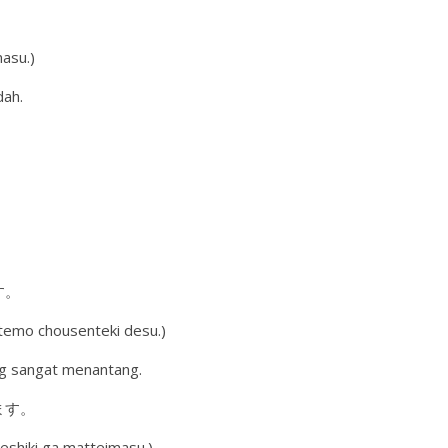
masu.)
dah.
す。
temo chousenteki desu.)
ng sangat menantang.
ます。
keshiki ga matteimasu.)