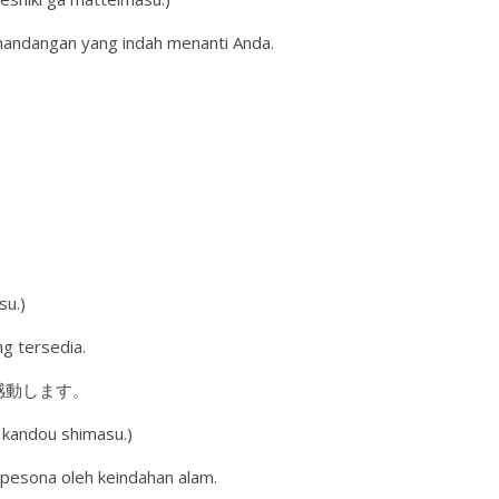
pemandangan yang indah menanti Anda.
。
su.)
ng tersedia.
感動します。
i kandou shimasu.)
erpesona oleh keindahan alam.