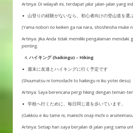
Artinya: Di wilayah ini, terdapat jalur jalan-jalan yang in
山登りの経験がないなら、初心者向けの登山道を選
(Yama nobori no keiken ga nai nara, shoshinsha muke 
Artinya: Jika Anda tidak memiliki pengalaman mendaki 
penting.
ハイキング (haikingu) – Hiking
週末に友達とハイキングに行く予定です
(Shuumatsu ni tomodachi to haikingu ni iku yotei desu)
Artinya: Saya berencana pergi hiking dengan teman-te
学校へ行くために、毎日同じ道を歩いています。
(Gakkou e iku tame ni, mainichi onaji michi o aruiteimasu
Artinya: Setiap hari saya berjalan di jalan yang sama un