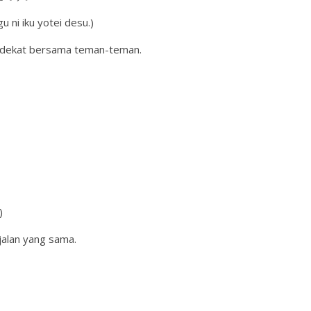
u ni iku yotei desu.)
ng dekat bersama teman-teman.
)
 jalan yang sama.