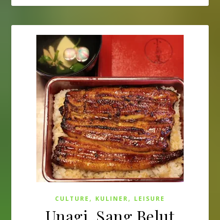
,
,
CULTURE
KULINER
LEISURE
Unagi, Sang Belut