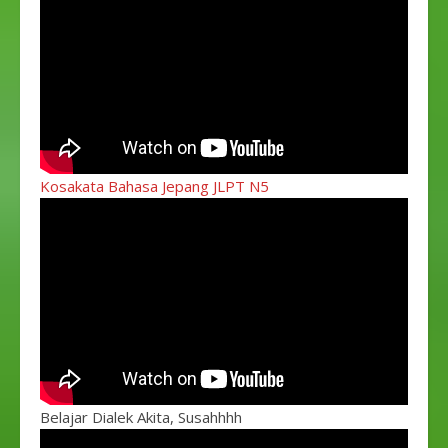
Kosakata Bahasa Jepang JLPT N5
Belajar Dialek Akita, Susahhhh