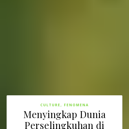
,
CULTURE
FENOMENA
Menyingkap Dunia
Perselingkuhan di