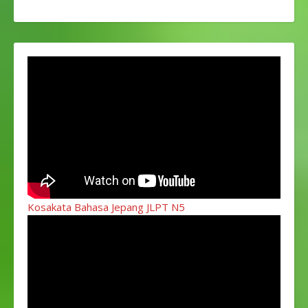
Kosakata Bahasa Jepang JLPT N5