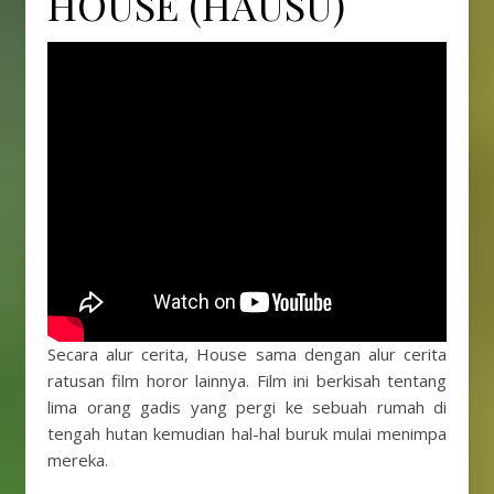
HOUSE (HAUSU)
Secara alur cerita, House sama dengan alur cerita
ratusan film horor lainnya. Film ini berkisah tentang
lima orang gadis yang pergi ke sebuah rumah di
tengah hutan kemudian hal-hal buruk mulai menimpa
mereka.