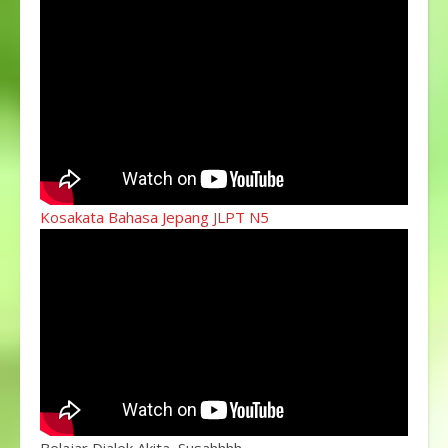
Kosakata Bahasa Jepang JLPT N5