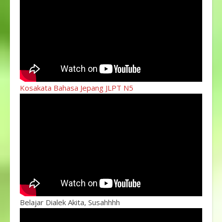
Kosakata Bahasa Jepang JLPT N5
Belajar Dialek Akita, Susahhhh