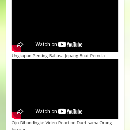
Ungkapan Penting Bahasa Jepang Buat Pemula
Ojo Dibandingke Video Reaction Duet sama Orang
Jepang