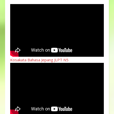
Kosakata Bahasa Jepang JLPT N5