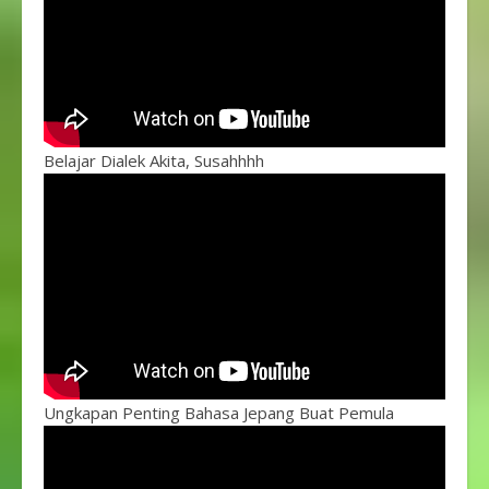
Belajar Dialek Akita, Susahhhh
Ungkapan Penting Bahasa Jepang Buat Pemula