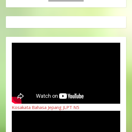
Kosakata Bahasa Jepang JLPT N5