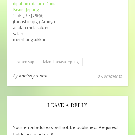
dipahami dalam Dunia
Bisnis Jepang
1. 正しいお辞儀
(tadashii ojigi) Artinya
adalah melakukan
salam
membungkukkan
badan atau ojigi
dengan benar. Ojigi ini
wajib dilakukan
salam sapaan dalam bahasa jepang
terutama saat
memasuki dunia kerja
tau bisnis. Ada tiga
By
annisayuliann
0 Comments
macam ojigi, yaitu: 会
釈 (eshaku) = ojigi saat
berpapasan, cukup
membungkuk 15
LEAVE A REPLY
derajat敬礼 (keirei) =
ojigi umum, dilakukan
hampir di semua
situasi, membungkuk…
Your email address will not be published.
Required
fields are marked
*