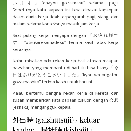
います」”ohayou gozaimasu” selamat pagi.
Sebetulnya kata sapaan ini bisa dipakai kapanpun
dalam dunia kerja tidak terpengaruh pagi, siang, dan
malam selama konteksnya masuk jam kerja.
Saat pulang kerja menyapa dengan 「お疲れ様で
す」”otsukaresamadesu” terima kasih atas kerja
kerasnya.
Kalau misalkan ada rekan kerja baik atasan maupun
bawahan yang membantu di hari itu bisa bilang「今
日はありがとうございました」”kyou wa arigatou
gozaimashita” terima kasih untuk hari ini.
Kalau bertemu dengna rekan kerja di kereta dan
susah memberikan kata sapaan cukupn dengan 会釈
(eshaku) mengangguk kepala.
外出時 (gaishutsuji) / keluar
kantor、帰社時 (kishaji) /