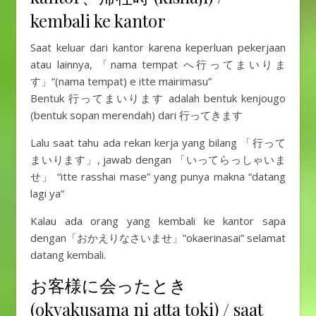
kembali ke kantor
Saat keluar dari kantor karena keperluan pekerjaan
atau lainnya, 「nama tempat へ行ってまいりま
す」”(nama tempat) e itte mairimasu”
Bentuk 行ってまいります adalah bentuk kenjougo
(bentuk sopan merendah) dari 行ってきます
Lalu saat tahu ada rekan kerja yang bilang 「行って
まいります」, jawab dengan 「いってらっしゃいま
せ」 “itte rasshai mase” yang punya makna “datang
lagi ya”
Kalau ada orang yang kembali ke kantor sapa
dengan「おかえりなさいませ」”okaerinasai” selamat
datang kembali.
お客様に会ったとき
(okyakusama ni atta toki) / saat