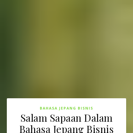
BAHASA JEPANG BISNIS
Salam Sapaan Dalam
Bahasa Jepang Bisnis