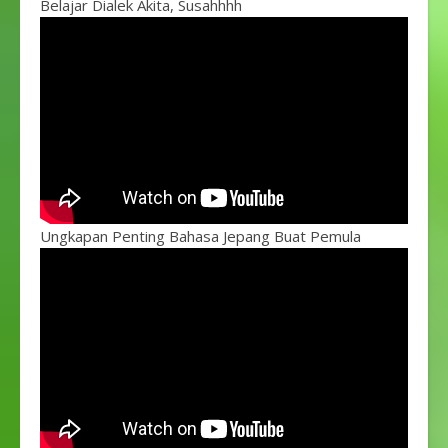
Belajar Dialek Akita, Susahhhh
Ungkapan Penting Bahasa Jepang Buat Pemula