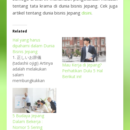
tentang tata krama di dunia bisnis Jepang. Cek juga
artikel tentang dunia bisnis Jepang
disini
.
Related
Hal yang harus
dipahami dalam Dunia
Bisnis Jepang
1. 正しいお辞儀
(tadashii ojigi) Artinya
Mau Kerja di Jepang?
adalah melakukan
Perhatikan Dulu 5 Hal
salam
Berikut ini!
membungkukkan
badan atau ojigi
dengan benar. Ojigi ini
wajib dilakukan
terutama saat
memasuki dunia kerja
tau bisnis. Ada tiga
5 Budaya Jepang
macam ojigi, yaitu: 会
Dalam Bekerja :
釈 (eshaku) = ojigi saat
Nomor 5 Sering