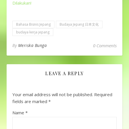
berpapasan, cukup
Dilakukan!
membungkuk 15
derajat敬礼 (keirei) =
ojigi umum, dilakukan
Bahasa Bisnis Jepang
Budaya Jepang 日本文化
hampir di semua
situasi, membungkuk…
budaya kerja jepang
By
Meriska Bunga
0 Comments
LEAVE A REPLY
Your email address will not be published.
Required
fields are marked
*
Name
*