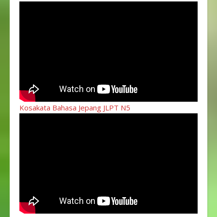
Kosakata Bahasa Jepang JLPT N5