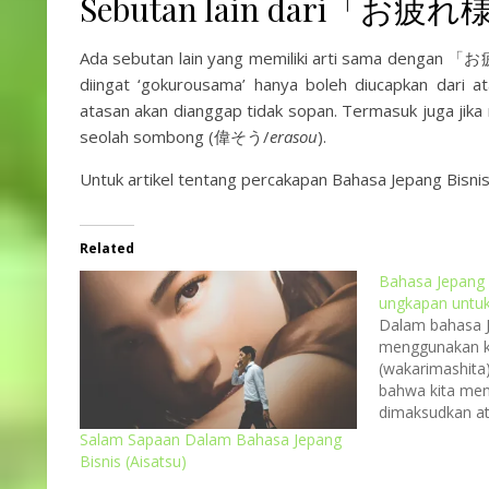
Sebutan lain dari「お疲れ
Ada sebutan lain yang memiliki arti sama deng
diingat ‘gokurousama’ hanya boleh diucapkan dari 
atasan akan dianggap tidak sopan. Termasuk juga jik
seolah sombong (偉そう/
erasou
).
Untuk artikel tentang percakapan Bahasa Jepang Bisnis
Related
Bahasa Jepang
ungkapan untu
Dalam bahasa J
menggunaka
(wakarimashita
bahwa kita men
dimaksudkan at
lawan bicara. 
Salam Sapaan Dalam Bahasa Jepang
Jepang bisnis ad
Bisnis (Aisatsu)
tepat diguna