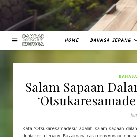
HOME
BAHASA JEPANG
BAHASA
Salam Sapaan Dalam
‘Otsukaresam
Jan
Kata ‘Otsukaresamadesu’ adalah salam sapaan dalam
dunia kerja Jepang. Bagaimana cara penggunaan dan sebe