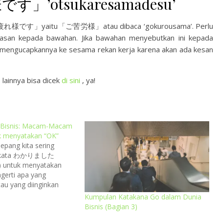
様です」’otsukaresamadesu’
an 「お疲れ様です」yaitu「ご苦労様」atau dibaca ‘gokurousama’. Perlu
atasan kepada bawahan. Jika bawahan menyebutkan ini kepada
a mengucapkannya ke sesama rekan kerja karena akan ada kesan
 lainnya bisa dicek
di sini
, ya!
 Bisnis: Macam-Macam
k menyatakan “OK”
epang kita sering
n kata わかりました
) untuk menyatakan
gerti apa yang
au yang diinginkan
Namun, dalam bahaasa
Kumpulan Katakana Go dalam Dunia
a kata lain yang lebih
Bisnis (Bagian 3)
kan selain わかりました