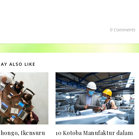
. Berikut penjelasan
aannya. Photo by
ia on Unsplash 1. 了解し
…
0 Comments
AY ALSO LIKE
ihongo, Ikensuru
10 Kotoba Manufaktur dalam