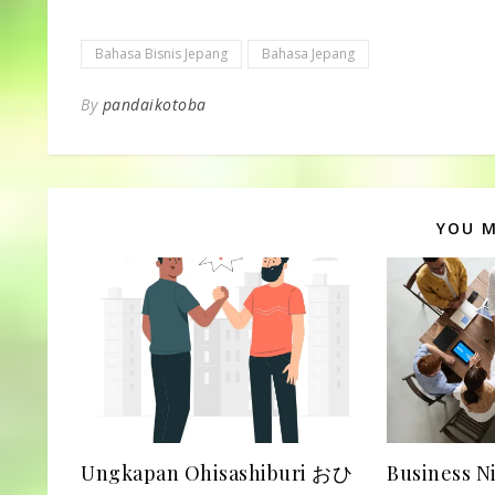
(wakarimashita)
aturan penggun
Sincerely Med
Bahasa Bisnis Jepang
Bahasa Jepang
ました (ryoukai
By
pandaikotoba
YOU M
Ungkapan Ohisashiburi おひ
Business N