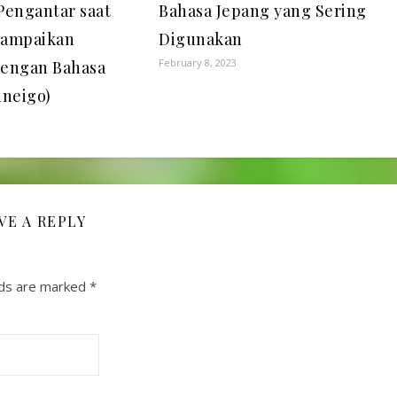
 Pengantar saat
Bahasa Jepang yang Sering
yampaikan
Digunakan
February 8, 2023
dengan Bahasa
ineigo)
VE A REPLY
lds are marked
*