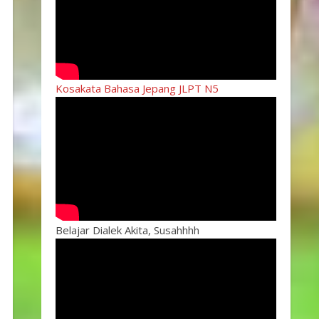
Kosakata Bahasa Jepang JLPT N5
Belajar Dialek Akita, Susahhhh