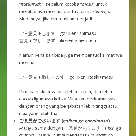
“
itasu/itashi
” sebelum kotoba “
masu
” untuk
merubahnya menjadi bentuk formal/
teineigo
.
Mudahnya, jika dirumuskan menjadi :
ご＋意見＋します go+iken+shimasu
意見＋致し＋ます iken+itashi+masu
Namun Mina san bisa juga membentuk kalimatnya
menjadi
ご＋意見＋致し＋ます go+iken+itashi+masu
Dimana maknanya bisa lebih sopan, dan lebih
cocok digunakan ketika Mina san berkomunikasi
dengan orang yang berjabatan lebih tinggi atau
usia yang lebih tua.
ご意見がございます (
goiken ga gozaimasu
)
Artinya sama dengan 「意見があります」(
iken ga
arimasu
: (saya) punya pendapat.). “
Gozaimasu
”