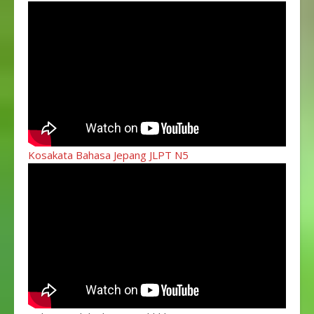
Kosakata Bahasa Jepang JLPT N5