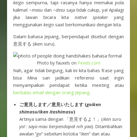
keigo
sempurna, tapi rasanya hanya memakai pola
kalimat
~masu
dan
~desu
saja tidak cukup, ya! Apalagi
jika lawan bicara kita
native speaker
yang
menggunakan
keigo
saat berkomunikasi dengan kita.
Dalam bahasa Jepang, berpendapat disebut dengan
意見する (iken suru).
Photo by fauxels on
Pexels.com
Nah, agar tidak bingung, kali ini kita bahas frase yang
bisa Mina san jadikan referensi saat ingin
menyampaikan pendapat ketika meeting atau
berbalas email dengan orang Jepang
.
ご意見します／意見いたします (
goiken
shimasu/iken itashimasu
)
Artinya sama dengan 「意見するよ！」(
iken suru
yo!
:
saya mau berpendapat nih yaa
). Ditambahkan
awalan “
go
” sebelum kotoba “
iken
” dan atau