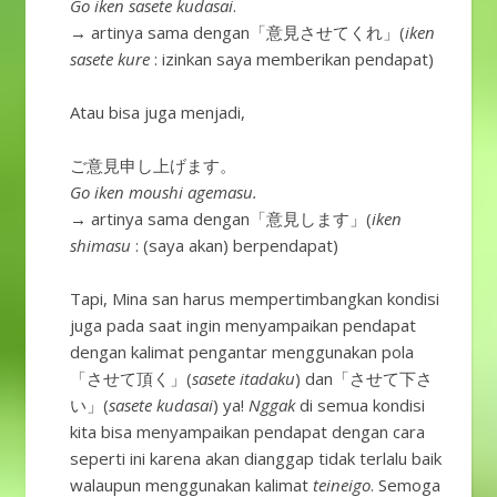
Go iken sasete kudasai
.
→ artinya sama dengan「意見させてくれ」(
iken
sasete kure
: izinkan saya memberikan pendapat)
Atau bisa juga menjadi,
ご意見申し上げます。
Go iken moushi agemasu.
→ artinya sama dengan「意見します」(
iken
shimasu
: (saya akan) berpendapat)
Tapi, Mina san harus mempertimbangkan kondisi
juga pada saat ingin menyampaikan pendapat
dengan kalimat pengantar menggunakan pola
「させて頂く」(
sasete itadaku
) dan「させて下さ
い」(
sasete kudasai
) ya!
Nggak
di semua kondisi
kita bisa menyampaikan pendapat dengan cara
seperti ini karena akan dianggap tidak terlalu baik
walaupun menggunakan kalimat
teineigo
. Semoga