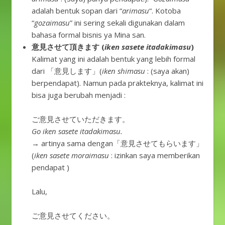
adalah bentuk sopan dari “
arimasu
“. Kotoba
“
gozaimasu
” ini sering sekali digunakan dalam
bahasa formal bisnis ya Mina san.
意見させて頂きます (
iken sasete itadakimasu
)
Kalimat yang ini adalah bentuk yang lebih formal
dari 「意見します」(
iken
shimasu
: (saya akan)
berpendapat). Namun pada prakteknya, kalimat ini
bisa juga berubah menjadi :
ご意見させていただきます。
Go iken sasete itadakimasu.
→ artinya sama dengan「意見させてもらいます」
(
iken sasete moraimasu
: izinkan saya memberikan
pendapat )
Lalu,
ご意見させてください。