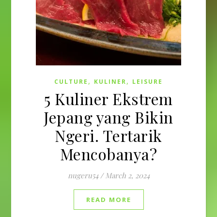
,
,
CULTURE
KULINER
LEISURE
5 Kuliner Ekstrem
Jepang yang Bikin
Ngeri. Tertarik
Mencobanya?
nugeru54
/
March 2, 2024
READ MORE