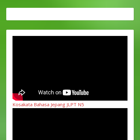
Kosakata Bahasa Jepang JLPT N5