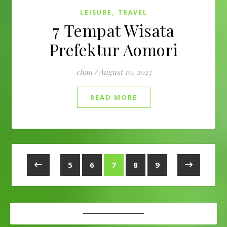
,
LEISURE
TRAVEL
7 Tempat Wisata
Prefektur Aomori
chan
/
August 10, 2023
READ MORE
5
6
7
8
9