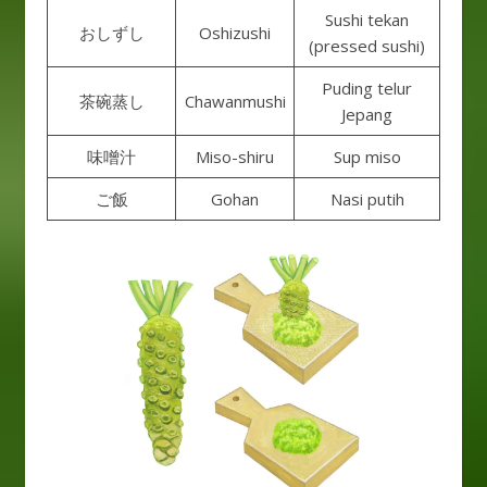
Sushi tekan
おしずし
Oshizushi
(pressed sushi)
Puding telur
茶碗蒸し
Chawanmushi
Jepang
味噌汁
Miso-shiru
Sup miso
ご飯
Gohan
Nasi putih