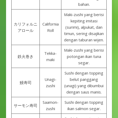
bahan.
Maki-zushi yang berisi
kepiting imitasi
カリフォルニ
California
(surimi), alpukat, dan
アロール
Roll
timun, sering disajikan
dengan taburan wijen.
Maki-zushi yang berisi
Tekka-
鉄火巻き
potongan ikan tuna
maki
segar.
Sushi dengan topping
Unagi-
belut panggang
鰻寿司
zushi
(unagi) yang dibumbui
dengan saus manis.
Saamon-
Sushi dengan topping
サーモン寿司
zushi
ikan salmon segar.