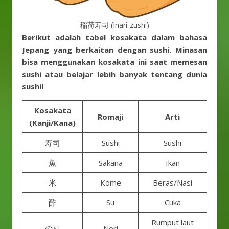
稲荷寿司 (Inari-zushi)
Berikut adalah tabel kosakata dalam bahasa
Jepang yang berkaitan dengan sushi. Minasan
bisa menggunakan kosakata ini saat memesan
sushi atau belajar lebih banyak tentang dunia
sushi!
Kosakata
Romaji
Arti
(Kanji/Kana)
寿司
Sushi
Sushi
魚
Sakana
Ikan
米
Kome
Beras/Nasi
酢
Su
Cuka
Rumput laut
のり
Nori