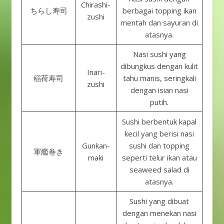
Chirashi-
ちらし寿司
berbagai topping ikan
zushi
mentah dan sayuran di
atasnya.
Nasi sushi yang
dibungkus dengan kulit
Inari-
稲荷寿司
tahu manis, seringkali
zushi
dengan isian nasi
putih.
Sushi berbentuk kapal
kecil yang berisi nasi
Gunkan-
sushi dan topping
軍艦巻き
maki
seperti telur ikan atau
seaweed salad di
atasnya.
Sushi yang dibuat
dengan menekan nasi