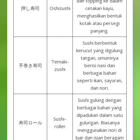
dan topping ke dalam
押し寿司
Oshizushi
cetakan kayu,
menghasilkan bentuk
kotak atau persegi
panjang.
Sushi berbentuk
kerucut yang digulung
tangan, umumnya
Temaki-
手巻き寿司
berisi nasi dan
zushi
berbagai bahan
seperti ikan, sayuran,
dan nori.
Sushi gulung dengan
berbagai bahan yang
dipadukan dalam satu
Sushi-
寿司ロール
gulungan. Biasanya
roller
menggunakan nori di
luar dan isian beragam