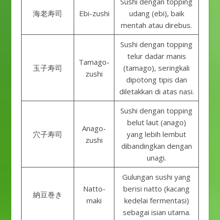
Sushi dengan topping
海老寿司
Ebi-zushi
udang (ebi), baik
mentah atau direbus.
Sushi dengan topping
telur dadar manis
Tamago-
玉子寿司
(tamago), seringkali
zushi
dipotong tipis dan
diletakkan di atas nasi.
Sushi dengan topping
belut laut (anago)
Anago-
穴子寿司
yang lebih lembut
zushi
dibandingkan dengan
unagi.
Gulungan sushi yang
Natto-
berisi natto (kacang
納豆巻き
maki
kedelai fermentasi)
sebagai isian utama.