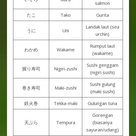
salmon
たこ
Tako
Gurita
Landak laut (sea
うに
Uni
urchin)
Rumput laut
わかめ
Wakame
(wakame)
Sushi genggam
握り寿司
Nigiri-zushi
(nigiri sushi)
Sushi gulung
巻き寿司
Maki-zushi
(maki sushi)
鉄火巻
Tekka-maki
Gulungan tuna
Gorengan
天ぷら
Tempura
(biasanya
sayuran/udang)