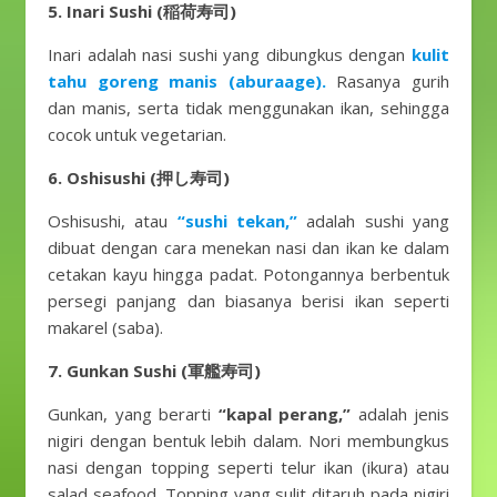
5. Inari Sushi (稲荷寿司)
Inari adalah nasi sushi yang dibungkus dengan
kulit
tahu goreng manis (aburaage).
Rasanya gurih
dan manis, serta tidak menggunakan ikan, sehingga
cocok untuk vegetarian.
6. Oshisushi (押し寿司)
Oshisushi, atau
“sushi tekan,”
adalah sushi yang
dibuat dengan cara menekan nasi dan ikan ke dalam
cetakan kayu hingga padat. Potongannya berbentuk
persegi panjang dan biasanya berisi ikan seperti
makarel (saba).
7. Gunkan Sushi (軍艦寿司)
Gunkan, yang berarti
“kapal perang,”
adalah jenis
nigiri dengan bentuk lebih dalam. Nori membungkus
nasi dengan topping seperti telur ikan (ikura) atau
salad seafood. Topping yang sulit ditaruh pada nigiri