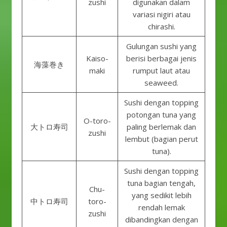
zushi
digunakan dalam
variasi nigiri atau
chirashi.
Gulungan sushi yang
Kaiso-
berisi berbagai jenis
海藻巻き
maki
rumput laut atau
seaweed.
Sushi dengan topping
potongan tuna yang
O-toro-
大トロ寿司
paling berlemak dan
zushi
lembut (bagian perut
tuna).
Sushi dengan topping
tuna bagian tengah,
Chu-
yang sedikit lebih
中トロ寿司
toro-
rendah lemak
zushi
dibandingkan dengan