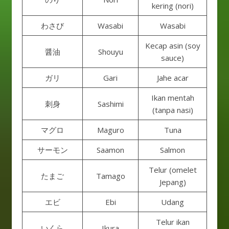
kering (nori)
わさび
Wasabi
Wasabi
Kecap asin (soy
醤油
Shouyu
sauce)
ガリ
Gari
Jahe acar
Ikan mentah
刺身
Sashimi
(tanpa nasi)
マグロ
Maguro
Tuna
サーモン
Saamon
Salmon
Telur (omelet
たまご
Tamago
Jepang)
エビ
Ebi
Udang
Telur ikan
いくら
Ikura