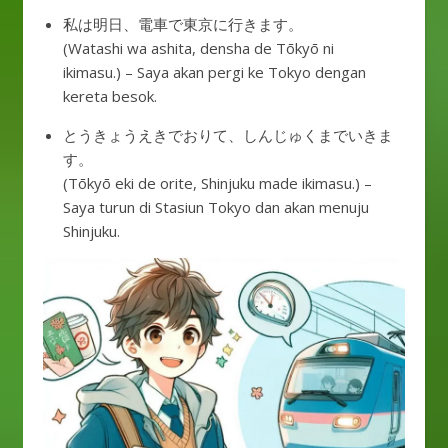
私は明日、電車で東京に行きます。
(Watashi wa ashita, densha de Tōkyō ni
ikimasu.) – Saya akan pergi ke Tokyo dengan
kereta besok.
とうきょうえきでおりて、しんじゅくまでいきま
す。
(Tōkyō eki de orite, Shinjuku made ikimasu.) –
Saya turun di Stasiun Tokyo dan akan menuju
Shinjuku.