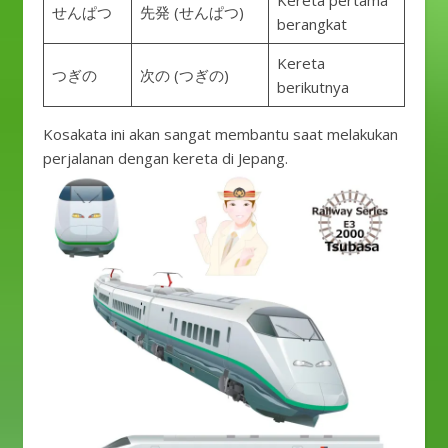
Kereta pertama
せんぱつ
先発 (せんぱつ)
berangkat
Kereta
つぎの
次の (つぎの)
berikutnya
Kosakata ini akan sangat membantu saat melakukan
perjalanan dengan kereta di Jepang.