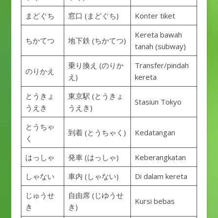
まどぐち
窓口 (まどぐち)
Konter tiket
Kereta bawah
ちかてつ
地下鉄 (ちかてつ)
tanah (subway)
乗り換え (のりか
Transfer/pindah
のりかえ
え)
kereta
とうきょ
東京駅 (とうきょ
Stasiun Tokyo
うえき
うえき)
とうちゃ
到着 (とうちゃく)
Kedatangan
く
はっしゃ
発車 (はっしゃ)
Keberangkatan
しゃない
車内 (しゃない)
Di dalam kereta
じゅうせ
自由席 (じゆうせ
Kursi bebas
き
き)