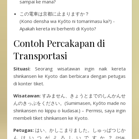
sampai ke mana?
この電車は京都に止まりますか？
(Kono densha wa Kyōto ni tomarimasu ka?) -
Apakah kereta ini berhenti di Kyoto?
Contoh Percakapan di
Transportasi
Situasi:
Seorang wisatawan ingin naik kereta
shinkansen ke Kyoto dan berbicara dengan petugas
di konter tiket.
Wisatawan:
すみません、きょうとまでのしんかんせ
んのきっぷをください。(Sumimasen, Kyōto made no
shinkansen no kippu o kudasai.) – Permisi, saya ingin
membeli tiket shinkansen ke Kyoto.
Petugas:
はい、かしこまりました。しゅっぱつじか
んはいつがよろしいですか？(Hai,