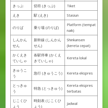
きっぷ
切符 (きっぷ)
Tiket
えき
駅 (えき)
Stasiun
Platform (tempat
のりば
乗り場 (のりば)
naik)
しんかん
新幹線 (しんかん
Shinkansen
せん
せん)
(kereta cepat)
かくえき
各駅停車 (かくえ
Kereta lokal
ていしゃ
きていしゃ)
きゅうこ
急行 (きゅうこう)
Kereta ekspres
う
とっきゅ
Kereta ekspres
特急 (とっきゅう)
う
terbatas
じこくひ
時刻表 (じこくひ
Jadwal
ょう
ょう)