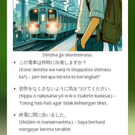
Densha ga okureteimasu.
この電車は何時に出発しますか？
(Kono densha wa nanji ni shuppatsu shimasu
ka?) – Jam berapa kereta ini berangkat?
切符をなくさないように気をつけてください。
(Kippu o nakusanai yō ni ki o tsukete kudasai.) –
Tolong hati-hati agar tidak kehilangan tiket.
終電に間に合いました。
(Shūden ni maniaimashita.) – Saya berhasil
mengejar kereta terakhir.