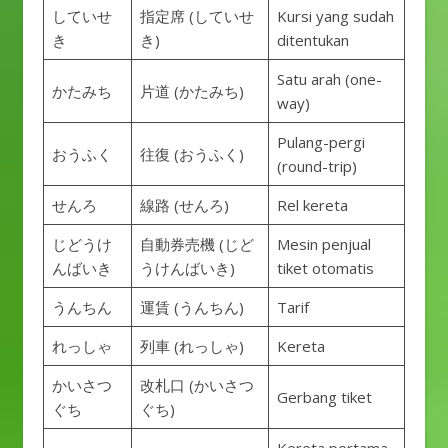
していせ
指定席 (していせ
Kursi yang sudah
き
き)
ditentukan
Satu arah (one-
かたみち
片道 (かたみち)
way)
Pulang-pergi
おうふく
往復 (おうふく)
(round-trip)
せんろ
線路 (せんろ)
Rel kereta
じどうけ
自動券売機 (じど
Mesin penjual
んばいき
うけんばいき)
tiket otomatis
うんちん
運賃 (うんちん)
Tarif
れっしゃ
列車 (れっしゃ)
Kereta
かいさつ
改札口 (かいさつ
Gerbang tiket
ぐち
ぐち)