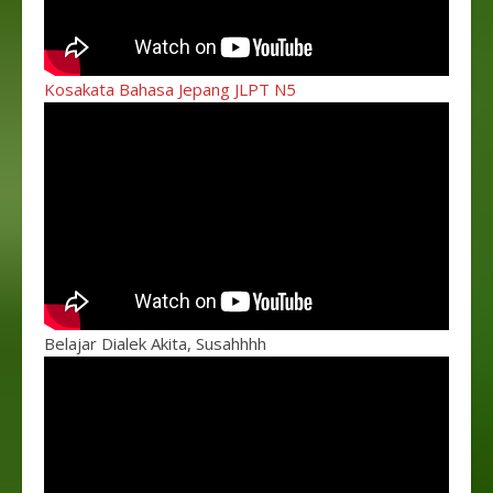
Kosakata Bahasa Jepang JLPT N5
Belajar Dialek Akita, Susahhhh