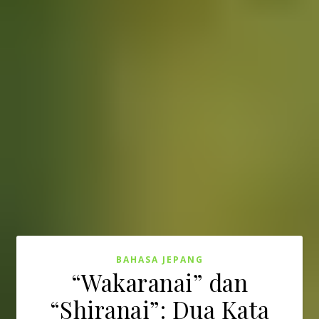
BAHASA JEPANG
“Wakaranai” dan
“Shiranai”: Dua Kata