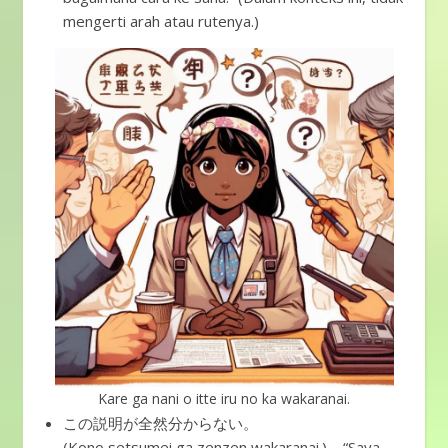
mengerti arah atau rutenya.)
Kare ga nani o itte iru no ka wakaranai.
この説明が全然分からない。
(Kono setsumei ga zenzen wakaranai.) – “Saya