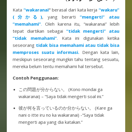
Kata
“wakaranai
“
berasal dari kata kerja
“wakaru”
(分かる)
, yang berarti
“mengerti” atau
“memahami”
.
Oleh karena itu, “wakaranai” lebih
tepat diartikan sebagai
“tidak mengerti” atau
“tidak memahami”
.
Kata ini digunakan ketika
seseorang
tidak bisa memahami atau tidak bisa
memproses suatu informasi.
Dengan kata lain,
meskipun seseorang mungkin tahu tentang sesuatu,
mereka belum tentu memahami hal tersebut.
Contoh Penggunaan:
この問題が分からない。 (Kono mondai ga
wakaranai) – “Saya tidak mengerti soal ini.”
彼が何を言っているのか分からない。 (Kare ga
nani o itte iru no ka wakaranai) -“Saya tidak
mengerti apa yang dia katakan.”