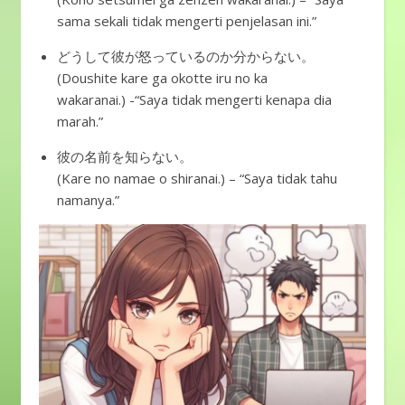
sama sekali tidak mengerti penjelasan ini.”
どうして彼が怒っているのか分からない。
(Doushite kare ga okotte iru no ka
wakaranai.) -“Saya tidak mengerti kenapa dia
marah.”
彼の名前を知らない。
(Kare no namae o shiranai.) – “Saya tidak tahu
namanya.”