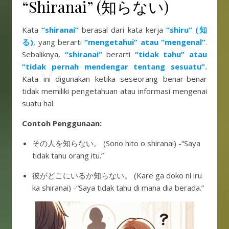
“Shiranai” (知らない)
Kata
“shiranai”
berasal dari kata kerja
“shiru” (知
る)
, yang berarti
“mengetahui” atau “mengenal”
.
Sebaliknya,
“shiranai”
berarti
“tidak tahu” atau
“tidak pernah mendengar tentang sesuatu”.
Kata ini digunakan ketika seseorang benar-benar
tidak memiliki pengetahuan atau informasi mengenai
suatu hal.
Contoh Penggunaan:
その人を知らない。 (Sono hito o shiranai) -“Saya
tidak tahu orang itu.”
彼がどこにいるか知らない。 (Kare ga doko ni iru
ka shiranai) -“Saya tidak tahu di mana dia berada.”