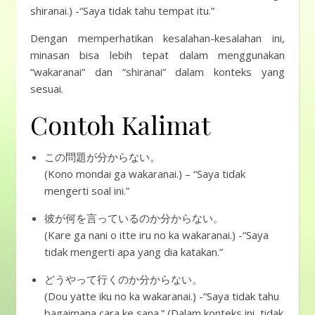
shiranai.) -“Saya tidak tahu tempat itu.”
Dengan memperhatikan kesalahan-kesalahan ini,
minasan bisa lebih tepat dalam menggunakan
“wakaranai” dan “shiranai” dalam konteks yang
sesuai.
Contoh Kalimat
この問題が分からない。
(Kono mondai ga wakaranai.) – “Saya tidak
mengerti soal ini.”
彼が何を言っているのか分からない。
(Kare ga nani o itte iru no ka wakaranai.) -“Saya
tidak mengerti apa yang dia katakan.”
どうやって行くのか分からない。
(Dou yatte iku no ka wakaranai.) -“Saya tidak tahu
bagaimana cara ke sana.” (Dalam konteks ini, tidak