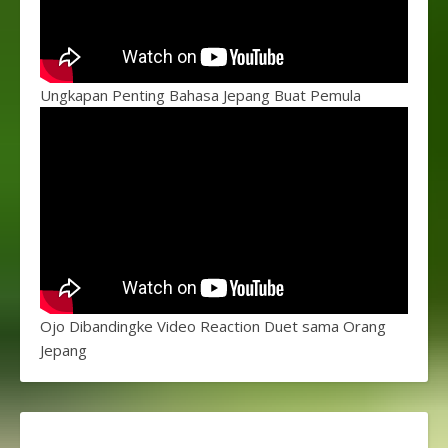
Ungkapan Penting Bahasa Jepang Buat Pemula
Ojo Dibandingke Video Reaction Duet sama Orang
Jepang