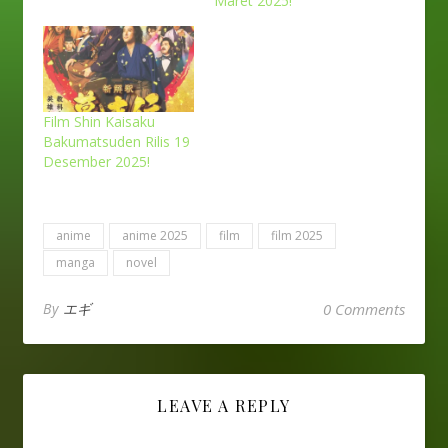
Maret 2025!
Film Shin Kaisaku
Bakumatsuden Rilis 19
Desember 2025!
anime
anime 2025
film
film 2025
manga
novel
By
エギ
0 Comments
LEAVE A REPLY