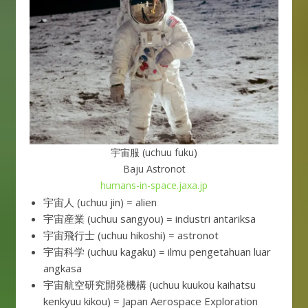
宇宙服 (uchuu fuku)
Baju Astronot
humans-in-space.jaxa.jp
宇宙人 (uchuu jin) = alien
宇宙産業 (uchuu sangyou) = industri antariksa
宇宙飛行士 (uchuu hikoshi) = astronot
宇宙科学 (uchuu kagaku) = ilmu pengetahuan luar
angkasa
宇宙航空研究開発機構 (uchuu kuukou kaihatsu
kenkyuu kikou) = Japan Aerospace Exploration