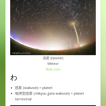
流星 (ryuusei)
Meteor
flickr.com
わ
惑星 (wakusei) = planet
地球型惑星 (chikyuu gata wakusei) = planet
terrestrial