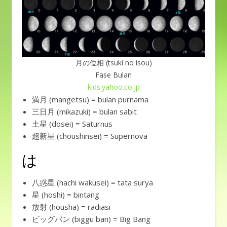
月の位相 (tsuki no isou)
Fase Bulan
kids.yahoo.co.jp
満月 (mangetsu) = bulan purnama
三日月 (mikazuki) = bulan sabit
土星 (dosei) = Saturnus
超新星 (choushinsei) = Supernova
は
八惑星 (hachi wakusei) = tata surya
星 (hoshi) = bintang
放射 (housha) = radiasi
ビッグバン (biggu ban) = Big Bang