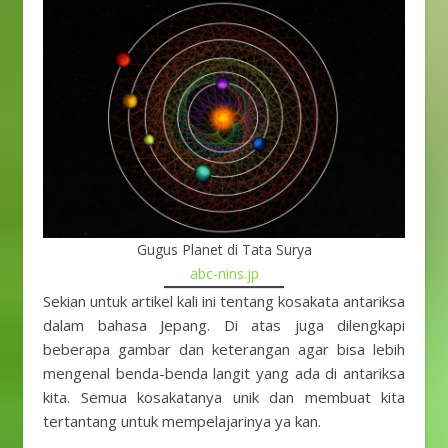
Gugus Planet di Tata Surya
abc-nins.jp
Sekian untuk artikel kali ini tentang kosakata antariksa
dalam bahasa Jepang. Di atas juga dilengkapi
beberapa gambar dan keterangan agar bisa lebih
mengenal benda-benda langit yang ada di antariksa
kita. Semua kosakatanya unik dan membuat kita
tertantang untuk mempelajarinya ya kan.