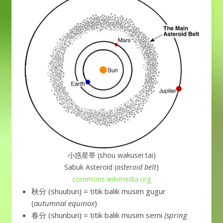
小惑星帯 (shou wakusei tai)
Sabuk Asteroid (
asteroid belt
)
commons.wikimedia.org
秋分 (shuubun) = titik balik musim gugur
(
autumnal equinox
)
春分 (shunbun) = titik balik musim semi
(spring