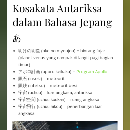
Kosakata Antariksa
dalam Bahasa Jepang
あ
明けの明星 (ake no myoujou) = bintang fajar
(planet venus yang nampak di langit pagi bagian
timur)
アポロ計画 (aporo keikaku) =
Program Apollo
隕石 (inseki) = meteorit
隕鉄 (intetsu) = meteorit besi
宇宙 (uchuu) = luar angkasa, antariksa
宇宙空間 (uchuu kuukan) = ruang angkasa
宇宙飛行 (uchuu hikou) = penerbangan luar
angkasa