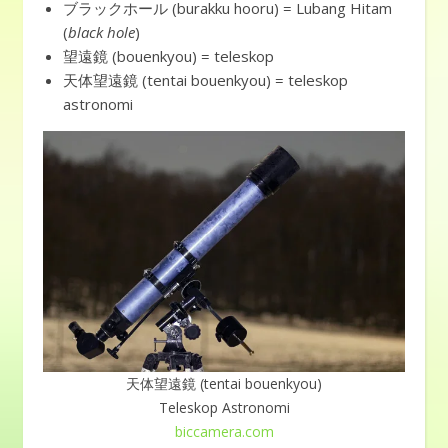
ブラックホール (burakku hooru) = Lubang Hitam
(
black hole
)
望遠鏡 (bouenkyou) = teleskop
天体望遠鏡 (tentai bouenkyou) = teleskop
astronomi
天体望遠鏡 (tentai bouenkyou)
Teleskop Astronomi
biccamera.com