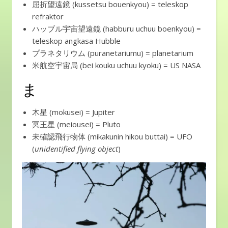
屈折望遠鏡 (kussetsu bouenkyou) = teleskop
refraktor
ハッブル宇宙望遠鏡 (habburu uchuu boenkyou) =
teleskop angkasa Hubble
プラネタリウム (puranetariumu) = planetarium
米航空宇宙局 (bei kouku uchuu kyoku) = US NASA
ま
木星 (mokusei) = Jupiter
冥王星 (meiousei) = Pluto
未確認飛行物体 (mikakunin hikou buttai) = UFO
(
unidentified flying object
)