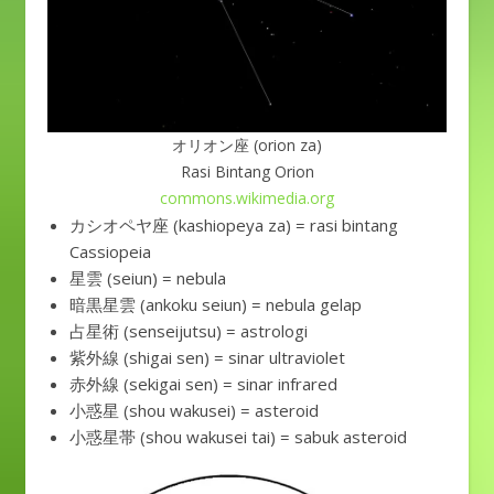
オリオン座 (orion za)
Rasi Bintang Orion
commons.wikimedia.org
カシオペヤ座 (kashiopeya za) = rasi bintang
Cassiopeia
星雲 (seiun) = nebula
暗黒星雲 (ankoku seiun) = nebula gelap
占星術 (senseijutsu) = astrologi
紫外線 (shigai sen) = sinar ultraviolet
赤外線 (sekigai sen) = sinar infrared
小惑星 (shou wakusei) = asteroid
小惑星帯 (shou wakusei tai) = sabuk asteroid