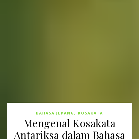
,
BAHASA JEPANG
KOSAKATA
Mengenal Kosakata
Antariksa dalam Bahasa