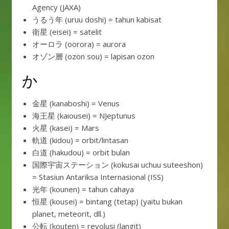
Agency (JAXA)
うるう年 (uruu doshi) = tahun kabisat
衛星 (eisei) = satelit
オーロラ (oorora) = aurora
オゾン層 (ozon sou) = lapisan ozon
か
金星 (kanaboshi) = Venus
海王星 (kaiousei) = NJeptunus
火星 (kasei) = Mars
軌道 (kidou) = orbit/lintasan
白道 (hakudou) = orbit bulan
国際宇宙ステーション (kokusai uchuu suteeshon)
= Stasiun Antariksa Internasional (ISS)
光年 (kounen) = tahun cahaya
恒星 (kousei) = bintang (tetap) (yaitu bukan
planet, meteorit, dll.)
公転 (kouten) = revolusi (langit)