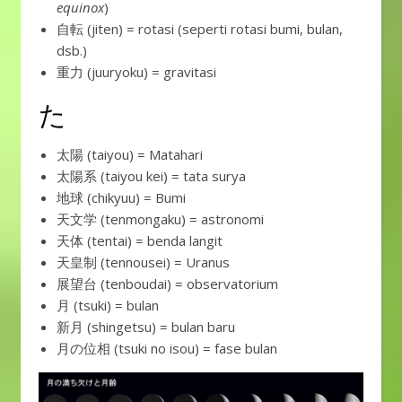
equinox
)
自転 (jiten) = rotasi (seperti rotasi bumi, bulan,
dsb.)
重力 (juuryoku) = gravitasi
た
太陽 (taiyou) = Matahari
太陽系 (taiyou kei) = tata surya
地球 (chikyuu) = Bumi
天文学 (tenmongaku) = astronomi
天体 (tentai) = benda langit
天皇制 (tennousei) = Uranus
展望台 (tenboudai) = observatorium
月 (tsuki) = bulan
新月 (shingetsu) = bulan baru
月の位相 (tsuki no isou) = fase bulan