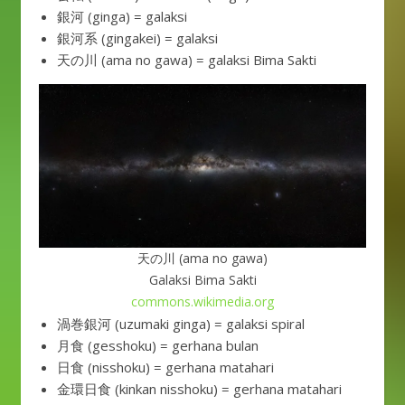
銀河 (ginga) = galaksi
銀河系 (gingakei) = galaksi
天の川 (ama no gawa) = galaksi Bima Sakti
天の川 (ama no gawa)
Galaksi Bima Sakti
commons.wikimedia.org
渦巻銀河 (uzumaki ginga) = galaksi spiral
月食 (gesshoku) = gerhana bulan
日食 (nisshoku) = gerhana matahari
金環日食 (kinkan nisshoku) = gerhana matahari