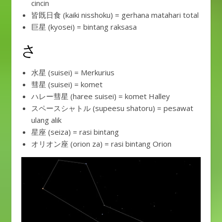
cincin
皆既日食 (kaiki nisshoku) = gerhana matahari total
巨星 (kyosei) = bintang raksasa
さ
水星 (suisei) = Merkurius
彗星 (suisei) = komet
ハレー彗星 (haree suisei) = komet Halley
スペースシャトル (supeesu shatoru) = pesawat
ulang alik
星座 (seiza) = rasi bintang
オリオン座 (orion za) = rasi bintang Orion