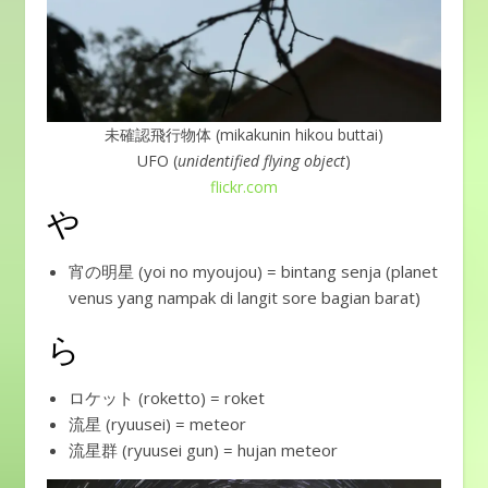
未確認飛行物体 (mikakunin hikou buttai)
UFO (
unidentified flying object
)
flickr.com
や
宵の明星 (yoi no myoujou) = bintang senja (planet
venus yang nampak di langit sore bagian barat)
ら
ロケット (roketto) = roket
流星 (ryuusei) = meteor
流星群 (ryuusei gun) = hujan meteor