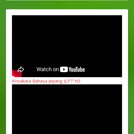
Kosakata Bahasa Jepang JLPT N5