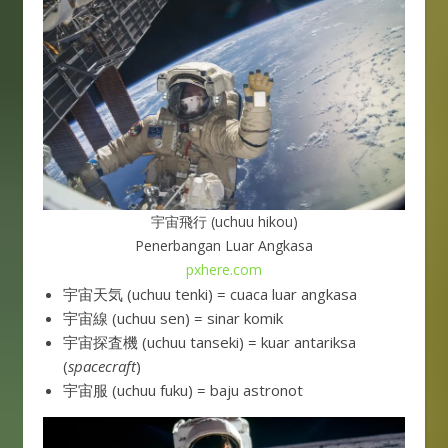
宇宙飛行 (uchuu hikou)
Penerbangan Luar Angkasa
pxhere.com
宇宙天気 (uchuu tenki) = cuaca luar angkasa
宇宙線 (uchuu sen) = sinar komik
宇宙探査機 (uchuu tanseki) = kuar antariksa
(
spacecraft
)
宇宙服 (uchuu fuku) = baju astronot