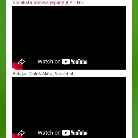
Kosakata Bahasa Jepang JLPT N5
Belajar Dialek Akita, Susahhhh