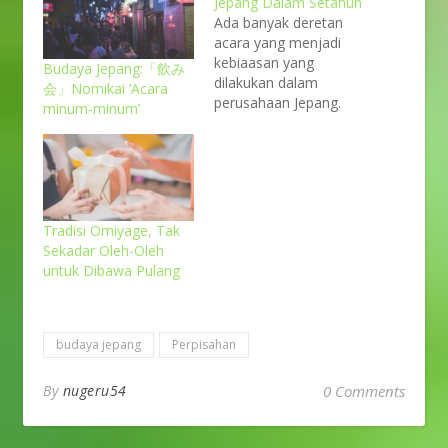
Jepang Dalam Setahun
Ada banyak deretan
acara yang menjadi
kebiaasan yang
Budaya Jepang:「飲み
dilakukan dalam
会」Nomikai ‘Acara
perusahaan Jepang.
minum-minum’
Bagia kalian yang
punya rencana bekerja
di Jepang sebaiknya
mengetahui kosakata
ini ya. Photo by
Yutacar on Unsplash 新
Tradisi Omiyage, Tak
年会 (shinnenkai) Pesta
Sekadar Oleh-Oleh
menyambut tahun
untuk Dibawa Pulang
baru adalah kegiatan
yang sudah pasti
dilakukan di hampir
semua perusahaan
budaya jepang
Perpisahan
Jepang. Pesta ini
dilakukan…
By
nugeru54
0 Comments