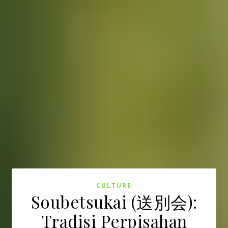
CULTURE
Soubetsukai (送別会):
Tradisi Perpisahan