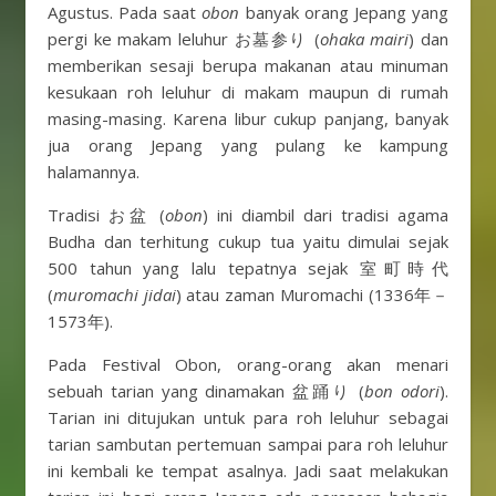
Agustus. Pada saat
obon
banyak orang Jepang yang
pergi ke makam leluhur お墓参り (
ohaka mairi
) dan
memberikan sesaji berupa makanan atau minuman
kesukaan roh leluhur di makam maupun di rumah
masing-masing. Karena libur cukup panjang, banyak
jua orang Jepang yang pulang ke kampung
halamannya.
Tradisi お盆 (
obon
) ini diambil dari tradisi agama
Budha dan terhitung cukup tua yaitu dimulai sejak
500 tahun yang lalu tepatnya sejak 室町時代
(
muromachi jidai
) atau zaman Muromachi (1336年－
1573年).
Pada Festival Obon, orang-orang akan menari
sebuah tarian yang dinamakan 盆踊り (
bon odori
).
Tarian ini ditujukan untuk para roh leluhur sebagai
tarian sambutan pertemuan sampai para roh leluhur
ini kembali ke tempat asalnya. Jadi saat melakukan