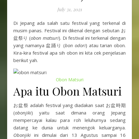
July 31, 2021
Di Jepang ada salah satu festival yang terkenal di
musim panas. Festival ini dikenal dengan sebutan お
盆祭り (
obon matsuri
). Di festival ini terkenal dengan
yang namanya 盆踊り (
bon odori
) atau tarian obon.
Kira-kira festival apa sih obon ini kita cek penjelasan
berikut yah.
Obon Matsuri
Apa itu Obon Matsuri
お盆祭 adalah festival yang diadakan saat お盆時期
(
obonjiki
) yaitu saat dimana orang Jepang
mempercayai kalau para roh leluhurnya sedang
datang ke dunia untuk menengok keluarganya.
Obonjiki
ini dimulai dari 13 Agustus sampai 16