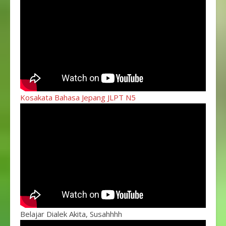
Kosakata Bahasa Jepang JLPT N5
Belajar Dialek Akita, Susahhhh