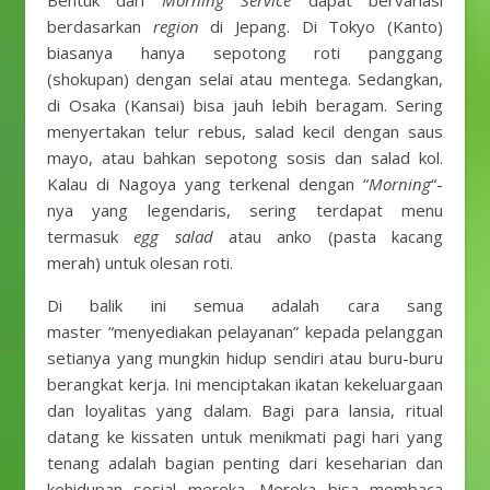
Bentuk dari
Morning Service
dapat bervariasi
berdasarkan
region
di Jepang. Di Tokyo (Kanto)
biasanya hanya sepotong roti panggang
(shokupan) dengan selai atau mentega. Sedangkan,
di Osaka (Kansai) bisa jauh lebih beragam. Sering
menyertakan telur rebus, salad kecil dengan saus
mayo, atau bahkan sepotong sosis dan salad kol.
Kalau di Nagoya yang terkenal dengan “
Morning
“-
nya yang legendaris, sering terdapat menu
termasuk
egg salad
atau anko (pasta kacang
merah) untuk olesan roti.
Di balik ini semua adalah cara sang
master “menyediakan pelayanan” kepada pelanggan
setianya yang mungkin hidup sendiri atau buru-buru
berangkat kerja. Ini menciptakan ikatan kekeluargaan
dan loyalitas yang dalam. Bagi para lansia, ritual
datang ke kissaten untuk menikmati pagi hari yang
tenang adalah bagian penting dari keseharian dan
kehidupan sosial mereka. Mereka bisa membaca