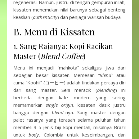
regenerasi. Namun, justru di tengah gempuran inilah,
kissaten menemukan nilai barunya sebagai benteng
keaslian (
authenticity
) dan penjaga warisan budaya.
B. Menu di Kissaten
1. Sang Rajanya: Kopi Racikan
Master (
Blend Coffee
)
Menu ini menjadi “mahkota” sekaligus jiwa dari
sebagian besar kissaten. Memesan
“Blend”
atau
cuma “Koohii” (コーヒー) adalah tindakan percaya diri
dari sang master. Seni meracik (
blending
) ini
berbeda dengan kafe modern yang sering
memamerkan
single origin
, kissaten klasik justru
bangga dengan
blend
-nya. Sang master dengan
palet rasanya yang terasah selama puluhan tahun
membeli 3-5 jenis biji kopi mentah, misalnya Brazil
untuk
body
, Colombia untuk keseimbangan, dan