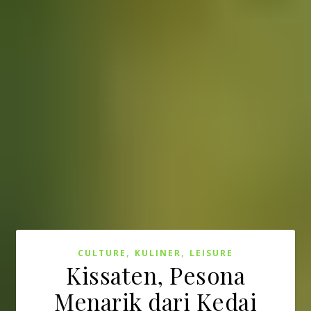
,
,
CULTURE
KULINER
LEISURE
Kissaten, Pesona
Menarik dari Kedai