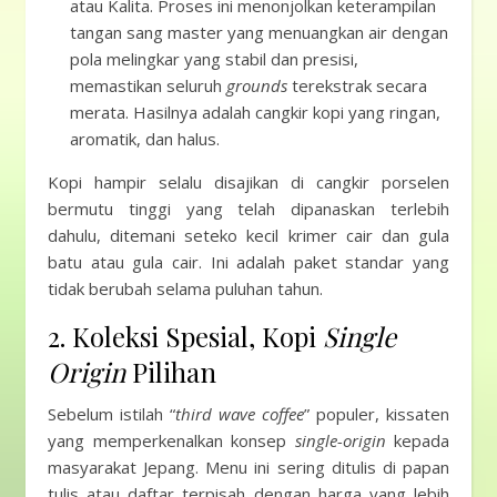
atau Kalita. Proses ini menonjolkan keterampilan
tangan sang master yang menuangkan air dengan
pola melingkar yang stabil dan presisi,
memastikan seluruh
grounds
terekstrak secara
merata. Hasilnya adalah cangkir kopi yang ringan,
aromatik, dan halus.
Kopi hampir selalu disajikan di cangkir porselen
bermutu tinggi yang telah dipanaskan terlebih
dahulu, ditemani seteko kecil krimer cair dan gula
batu atau gula cair. Ini adalah paket standar yang
tidak berubah selama puluhan tahun.
2. Koleksi Spesial, Kopi
Single
Origin
Pilihan
Sebelum istilah “
third wave coffee
” populer, kissaten
yang memperkenalkan konsep
single-origin
kepada
masyarakat Jepang. Menu ini sering ditulis di papan
tulis atau daftar terpisah dengan harga yang lebih