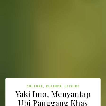
,
,
CULTURE
KULINER
LEISURE
Yaki Imo, Menyantap
Ubi Panggang Khas