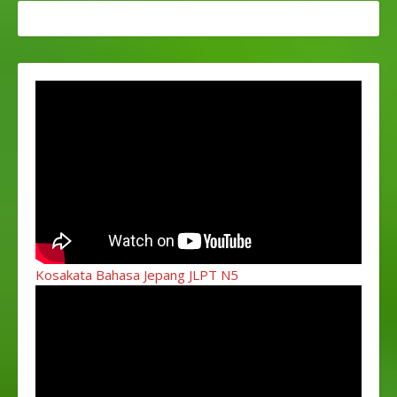
Kosakata Bahasa Jepang JLPT N5