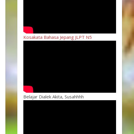
Kosakata Bahasa Jepang JLPT N5
Belajar Dialek Akita, Susahhhh