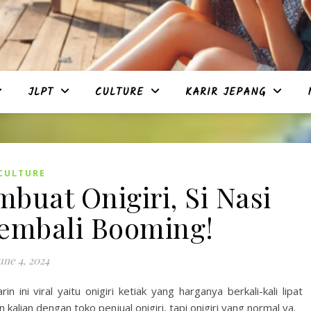
JLPT
CULTURE
KARIR JEPANG
CULTURE
mbuat Onigiri, Si Nasi
embali Booming!
une 4, 2024
ni viral yaitu onigiri ketiak yang harganya berkali-kali lipat
n kalian dengan toko penjual onigiri, tapi onigiri yang normal ya.