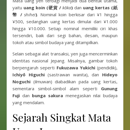
Mata uang yen terbagi menjadi dua bentuk utama,
yaitu
uang koin (硬貨 /
kōka
)
dan
uang kertas (紙
幣 /
shihei
)
. Nominal koin berkisar dari ¥1 hingga
¥500, sedangkan uang kertas dimulai dari ¥1.000
hingga ¥10.000. Setiap nominal memiliki ciri khas
tersendiri, baik dari segi bahan, desain, maupun
tokoh atau simbol budaya yang ditampilkan.
Selain sebagai alat transaksi, yen juga mencerminkan
identitas nasional Jepang. Misalnya, gambar tokoh
berpengaruh seperti
Fukuzawa Yukichi
(pendidik),
Ichiyō Higuchi
(sastrawan wanita), dan
Hideyo
Noguchi
(ilmuwan) diabadikan pada uang kertas,
sementara simbol-simbol alam seperti
Gunung
Fuji
dan
bunga sakura
menegaskan nilai budaya
yang mendalam.
Sejarah Singkat Mata