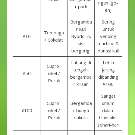
ngan (go-
r padi
en)
Bergamba
Sering
r Kuil
untuk
Tembaga
¥10
Byōdō-in,
vending
/ Cokelat
sisi
machine &
bergerigi
donasi kuil
Lubang di
Lebih
Cupro-
tengah,
jarang
¥50
nikel /
bergamba
dibanding
Perak
r krisan
¥100
Sangat
Cupro-
Bergamba
umum
¥100
nikel /
r bunga
dalam
Perak
sakura
transaksi
sehari-hari