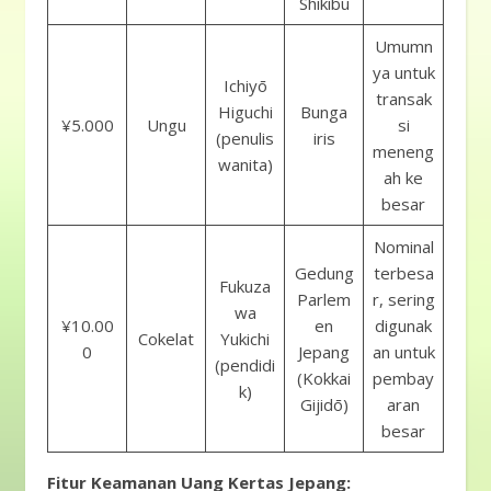
Shikibu
Umumn
ya untuk
Ichiyō
transak
Higuchi
Bunga
¥5.000
Ungu
si
(penulis
iris
meneng
wanita)
ah ke
besar
Nominal
Gedung
terbesa
Fukuza
Parlem
r, sering
wa
¥10.00
en
digunak
Cokelat
Yukichi
0
Jepang
an untuk
(pendidi
(Kokkai
pembay
k)
Gijidō)
aran
besar
Fitur Keamanan Uang Kertas Jepang: