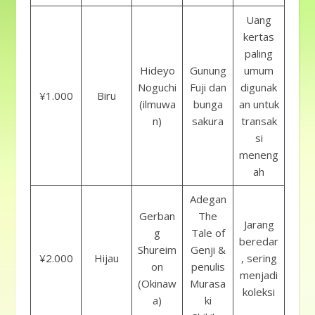
Uang
kertas
paling
Hideyo
Gunung
umum
Noguchi
Fuji dan
digunak
¥1.000
Biru
(ilmuwa
bunga
an untuk
n)
sakura
transak
si
meneng
ah
Adegan
Gerban
The
Jarang
g
Tale of
beredar
Shureim
Genji &
¥2.000
Hijau
, sering
on
penulis
menjadi
(Okinaw
Murasa
koleksi
a)
ki