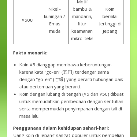
Motif
Nikel–
bambu &
Koin
kuningan /
mandarin,
bernilai
¥500
Emas
fitur
tertinggi di
muda
keamanan
Jepang
mikro-teks
Fakta menarik:
Koin ¥5 dianggap membawa keberuntungan
karena kata “go-en” (五円) terdengar sama
dengan “go-en” (ご縁) yang berarti hubungan baik
atau pertemuan yang berarti.
Koin dengan lubang di tengah (¥5 dan ¥50) dibuat
untuk memudahkan pembedaan dengan sentuhan
serta mempermudah penyimpanan dengan tali di
masa lalu.
Penggunaan dalam kehidupan sehari-hari:
Uang koin di Jepang sangat populer untuk pembelian