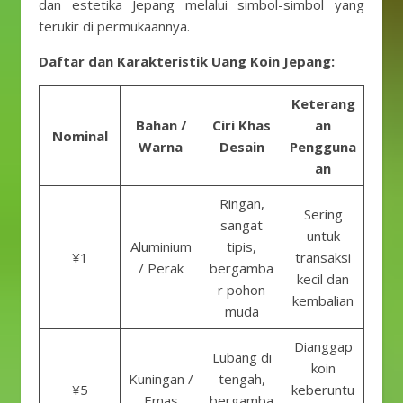
dan estetika Jepang melalui simbol-simbol yang
terukir di permukaannya.
Daftar dan Karakteristik Uang Koin Jepang:
Keterang
Bahan /
Ciri Khas
an
Nominal
Warna
Desain
Pengguna
an
Ringan,
Sering
sangat
untuk
Aluminium
tipis,
¥1
transaksi
/ Perak
bergamba
kecil dan
r pohon
kembalian
muda
Dianggap
Lubang di
koin
Kuningan /
tengah,
¥5
keberuntu
Emas
bergamba