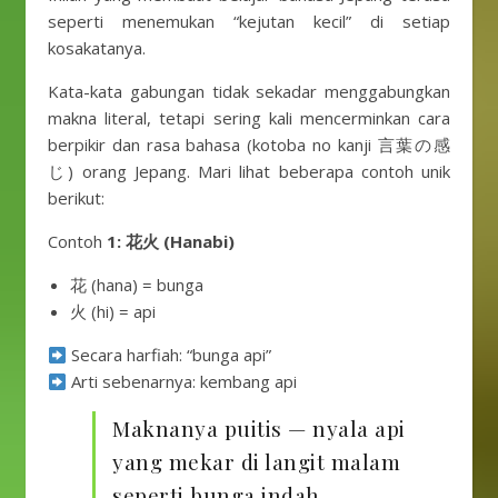
seperti menemukan “kejutan kecil” di setiap
kosakatanya.
Kata-kata gabungan tidak sekadar menggabungkan
makna literal, tetapi sering kali mencerminkan cara
berpikir dan rasa bahasa (kotoba no kanji 言葉の感
じ) orang Jepang. Mari lihat beberapa contoh unik
berikut:
Contoh
1: 花火 (Hanabi)
花 (hana) = bunga
火 (hi) = api
Secara harfiah: “bunga api”
Arti sebenarnya: kembang api
Maknanya puitis — nyala api
yang mekar di langit malam
seperti bunga indah.