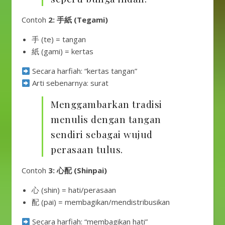
Contoh
2: 手紙 (Tegami)
手 (te) = tangan
紙 (gami) = kertas
Secara harfiah: “kertas tangan”
Arti sebenarnya: surat
Menggambarkan tradisi
menulis dengan tangan
sendiri sebagai wujud
perasaan tulus.
Contoh
3: 心配 (Shinpai)
心 (shin) = hati/perasaan
配 (pai) = membagikan/mendistribusikan
Secara harfiah: “membagikan hati”