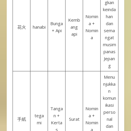
gkan
keinda
Nomin
han
Kemb
Bunga
a +
dan
花火
hanabi
ang
+ Api
Nomin
sema
api
a
ngat
musim
panas
Jepan
g
Menu
njukka
n
komun
ikasi
Tanga
Nomin
perso
tega
n +
a +
手紙
Surat
nal
mi
Kerta
Nomin
dan
s
a