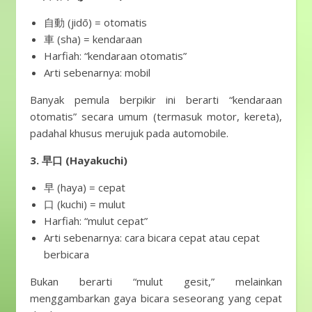
自動 (jidō) = otomatis
車 (sha) = kendaraan
Harfiah: “kendaraan otomatis”
Arti sebenarnya: mobil
Banyak pemula berpikir ini berarti “kendaraan
otomatis” secara umum (termasuk motor, kereta),
padahal khusus merujuk pada automobile.
3. 早口 (Hayakuchi)
早 (haya) = cepat
口 (kuchi) = mulut
Harfiah: “mulut cepat”
Arti sebenarnya: cara bicara cepat atau cepat
berbicara
Bukan berarti “mulut gesit,” melainkan
menggambarkan gaya bicara seseorang yang cepat