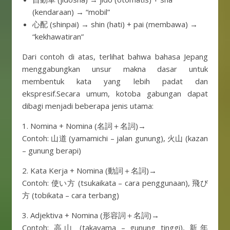
(kendaraan) → “mobil”
心配 (shinpai) → shin (hati) + pai (membawa) →
“kekhawatiran”
Dari contoh di atas, terlihat bahwa bahasa Jepang
menggabungkan unsur makna dasar untuk
membentuk kata yang lebih padat dan
ekspresif.Secara umum, kotoba gabungan dapat
dibagi menjadi beberapa jenis utama:
1. Nomina + Nomina (名詞＋名詞)→
Contoh: 山道 (yamamichi – jalan gunung), 火山 (kazan
– gunung berapi)
2. Kata Kerja + Nomina (動詞＋名詞)→
Contoh: 使い方 (tsukaikata – cara penggunaan), 飛び
方 (tobikata – cara terbang)
3. Adjektiva + Nomina (形容詞＋名詞)→
Contoh: 高山 (takayama – gunung tinggi), 新年