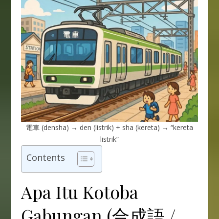
電車 (densha) → den (listrik) + sha (kereta) → “kereta
listrik”
Contents
Apa Itu Kotoba
Gabungan (合成語 /