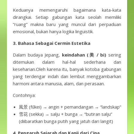
Keduanya memengaruhi bagaimana kata-kata
dirangkai. Setiap gabungan kata seolah memiliki
“ruang” makna baru yang muncul dari perpaduan
emosional, bukan hanya logika linguistik.
3. Bahasa Sebagai Cermin Estetika
Dalam budaya Jepang,
keindahan (美 / bi)
sering
ditemukan dalam hal-hal sederhana dan
keseharian.Oleh karena itu, banyak kotoba gabungan
yang terdengar indah dan lembut menggambarkan
harmoni antara manusia, alam, dan perasaan.
Contohnya:
風景 (fūkei) → angin + pemandangan → “landskap”
雪花 (sekka) → salju + bunga → “butiran salju”
(diibaratkan bunga putih yang jatuh dari langit)
4. Pengaruh Sejarah dan Kanji dari Cina