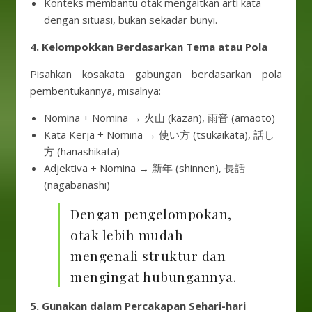
Konteks membantu otak mengaitkan arti kata
dengan situasi, bukan sekadar bunyi.
4. Kelompokkan Berdasarkan Tema atau Pola
Pisahkan kosakata gabungan berdasarkan pola
pembentukannya, misalnya:
Nomina + Nomina → 火山 (kazan), 雨音 (amaoto)
Kata Kerja + Nomina → 使い方 (tsukaikata), 話し
方 (hanashikata)
Adjektiva + Nomina → 新年 (shinnen), 長話
(nagabanashi)
Dengan pengelompokan,
otak lebih mudah
mengenali struktur dan
mengingat hubungannya.
5. Gunakan dalam Percakapan Sehari-hari