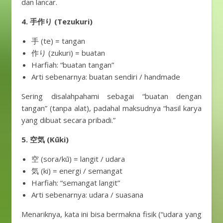
dan lancar.
4. 手作り (Tezukuri)
手 (te) = tangan
作り (zukuri) = buatan
Harfiah: “buatan tangan”
Arti sebenarnya: buatan sendiri / handmade
Sering disalahpahami sebagai “buatan dengan
tangan” (tanpa alat), padahal maksudnya “hasil karya
yang dibuat secara pribadi.”
5. 空気 (Kūki)
空 (sora/kū) = langit / udara
気 (ki) = energi / semangat
Harfiah: “semangat langit”
Arti sebenarnya: udara / suasana
Menariknya, kata ini bisa bermakna fisik (“udara yang