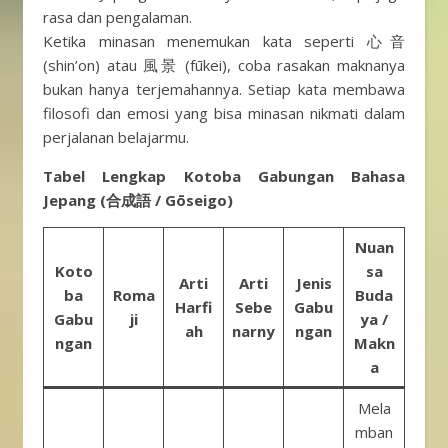
rasa dan pengalaman.
Ketika minasan menemukan kata seperti 心音
(shin’on) atau 風景 (fūkei), coba rasakan maknanya
bukan hanya terjemahannya. Setiap kata membawa
filosofi dan emosi yang bisa minasan nikmati dalam
perjalanan belajarmu.
Tabel Lengkap Kotoba Gabungan Bahasa
Jepang (合成語 / Gōseigo)
Nuan
Koto
sa
Arti
Arti
Jenis
ba
Roma
Buda
Harfi
Sebe
Gabu
Gabu
ji
ya /
ah
narny
ngan
ngan
Makn
a
Mela
mban