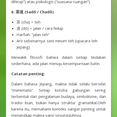
dihirup”) atau psikologis (“suasana ruangan”).
6. 茶道 (Sadō / Chadō)
茶 (cha) = teh
道 (dō) = jalan / cara hidup
Harfiah: “jalan teh”
Arti sebenarnya: seni minum teh (upacara teh
Jepang)
Mewakili filosofi: bahwa dalam setiap tindakan
sederhana, ada jalan menuju kesempurnaan batin.
Catatan penting:
Dalam bahasa Jepang, makna tidak selalu bersifat
“matematis”. Setiap kotoba gabungan sering
terbentuk dari pengalaman budaya, simbolisme, dan
tradisi lisan, bukan hanya struktur gramatikal.Oleh
karena itu, memahami konteks sangat penting untuk
menangkap makna yang sesungguhnya.