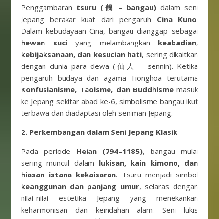
Penggambaran
tsuru (鶴 – bangau)
dalam seni
Jepang berakar kuat dari pengaruh
Cina Kuno
.
Dalam kebudayaan Cina, bangau dianggap sebagai
hewan suci
yang melambangkan
keabadian,
kebijaksanaan, dan kesucian hati
, sering dikaitkan
dengan dunia para dewa (仙人 – sennin). Ketika
pengaruh budaya dan agama Tionghoa terutama
Konfusianisme, Taoisme, dan Buddhisme
masuk
ke Jepang sekitar abad ke-6, simbolisme bangau ikut
terbawa dan diadaptasi oleh seniman Jepang.
2. Perkembangan dalam Seni Jepang Klasik
Pada periode
Heian (794–1185)
, bangau mulai
sering muncul dalam
lukisan, kain kimono, dan
hiasan istana kekaisaran
. Tsuru menjadi simbol
keanggunan dan panjang umur
, selaras dengan
nilai-nilai estetika Jepang yang menekankan
keharmonisan dan keindahan alam. Seni lukis