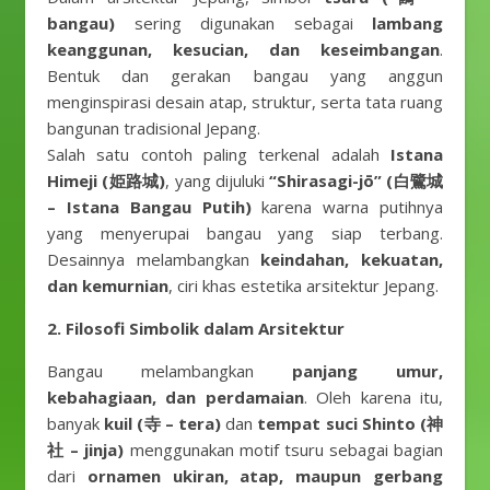
bangau)
sering digunakan sebagai
lambang
keanggunan, kesucian, dan keseimbangan
.
Bentuk dan gerakan bangau yang anggun
menginspirasi desain atap, struktur, serta tata ruang
bangunan tradisional Jepang.
Salah satu contoh paling terkenal adalah
Istana
Himeji (姫路城)
, yang dijuluki
“Shirasagi-jō” (白鷺城
– Istana Bangau Putih)
karena warna putihnya
yang menyerupai bangau yang siap terbang.
Desainnya melambangkan
keindahan, kekuatan,
dan kemurnian
, ciri khas estetika arsitektur Jepang.
2. Filosofi Simbolik dalam Arsitektur
Bangau melambangkan
panjang umur,
kebahagiaan, dan perdamaian
. Oleh karena itu,
banyak
kuil (寺 – tera)
dan
tempat suci Shinto (神
社 – jinja)
menggunakan motif tsuru sebagai bagian
dari
ornamen ukiran, atap, maupun gerbang