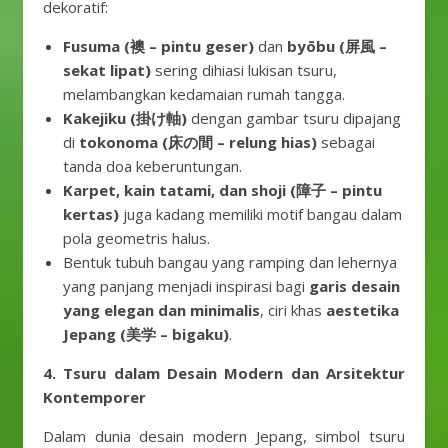
dekoratif:
Fusuma (襖 – pintu geser)
dan
byōbu (屏風 –
sekat lipat)
sering dihiasi lukisan tsuru,
melambangkan kedamaian rumah tangga.
Kakejiku (掛け軸)
dengan gambar tsuru dipajang
di
tokonoma (床の間 – relung hias)
sebagai
tanda doa keberuntungan.
Karpet, kain tatami, dan shoji (障子 – pintu
kertas)
juga kadang memiliki motif bangau dalam
pola geometris halus.
Bentuk tubuh bangau yang ramping dan lehernya
yang panjang menjadi inspirasi bagi
garis desain
yang elegan dan minimalis
, ciri khas
aestetika
Jepang (美学 – bigaku)
.
4. Tsuru dalam Desain Modern dan Arsitektur
Kontemporer
Dalam dunia desain modern Jepang, simbol tsuru