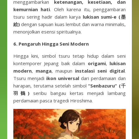
menggambarkan
ketenangan, kesetiaan, dan
kemurnian hati
. Oleh karena itu, penggambaran
tsuru sering hadir dalam karya
lukisan sumi-e (墨
絵)
dengan sapuan kuas lembut dan warna minimalis,
menonjolkan esensi spiritualnya.
6. Pengaruh Hingga Seni Modern
Hingga kini, simbol tsuru tetap hidup dalam seni
kontemporer Jepang baik dalam
origami
,
lukisan
modern
,
manga
, maupun
instalasi seni digital
.
Tsuru menjadi
ikon universal
dari perdamaian dan
harapan, terutama setelah simbol
“Senbazuru” (千
羽鶴)
seribu bangau kertas menjadi lambang
perdamaian pasca tragedi Hiroshima.