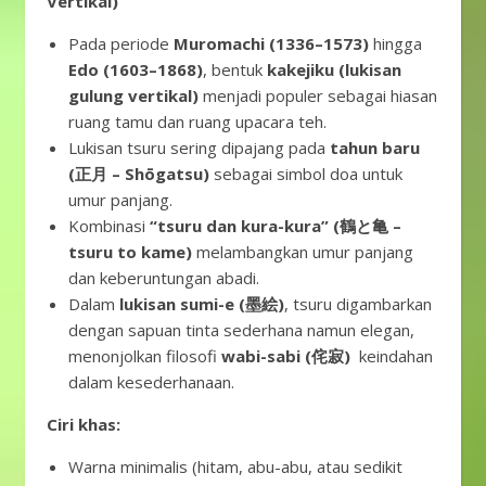
Vertikal)
Pada periode
Muromachi (1336–1573)
hingga
Edo (1603–1868)
, bentuk
kakejiku (lukisan
gulung vertikal)
menjadi populer sebagai hiasan
ruang tamu dan ruang upacara teh.
Lukisan tsuru sering dipajang pada
tahun baru
(正月 – Shōgatsu)
sebagai simbol doa untuk
umur panjang.
Kombinasi
“tsuru dan kura-kura” (鶴と亀 –
tsuru to kame)
melambangkan umur panjang
dan keberuntungan abadi.
Dalam
lukisan sumi-e (墨絵)
, tsuru digambarkan
dengan sapuan tinta sederhana namun elegan,
menonjolkan filosofi
wabi-sabi (侘寂)
keindahan
dalam kesederhanaan.
Ciri khas:
Warna minimalis (hitam, abu-abu, atau sedikit