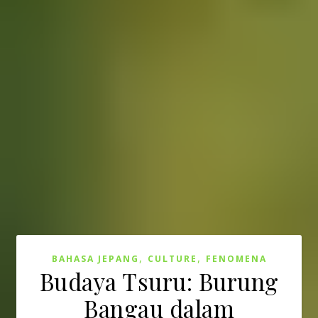
,
,
BAHASA JEPANG
CULTURE
FENOMENA
Budaya Tsuru: Burung
Bangau dalam