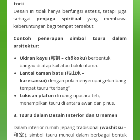
torii
.
Desain ini tidak hanya berfungsi estetis, tetapi juga
sebagai
penjaga spiritual
yang membawa
keberuntungan bagi tempat tersebut.
Contoh penerapan simbol tsuru dalam
arsitektur:
Ukiran kayu (彫刻 – chōkoku)
berbentuk
bangau di atap kuil atau balok utama.
Lantai taman batu (枯山水 –
karesansui)
dengan pola menyerupai gelombang
tempat tsuru “terbang”.
Lukisan plafon
di ruang upacara teh,
menampilkan tsuru di antara awan dan pinus.
3. Tsuru dalam Desain Interior dan Ornamen
Dalam interior rumah Jepang tradisional (
washitsu –
和室
), simbol tsuru muncul dalam berbagai bentuk