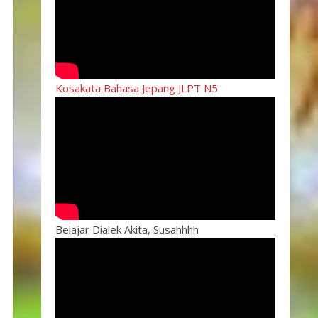
Kosakata Bahasa Jepang JLPT N5
Belajar Dialek Akita, Susahhhh