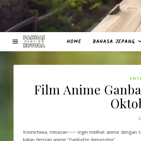
HOME
BAHASA JEPANG
ENT
Film Anime Ganbat
Okto
J
Konnichiwa, minasan~~~ Ingin melihat anime dengan te
kalian dengan anime “Ganbatte Ikimasshoi”.