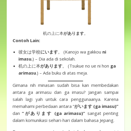
机の上に本
があります
。
Contoh Lain:
彼女は学校
にいます
。 (Kanojo wa gakkou
ni
imasu.
) – Dia ada di sekolah.
机の上に本
があります
。 (Tsukue no ue ni hon
ga
arimasu
.) – Ada buku di atas meja.
Gimana nih minasan sudah bisa kan membedakan
antara ga arimasu dan ga imasu? Jangan sampai
salah lagi yah untuk cara penggunaanya. Karena
memahami perbedaan antara “
がいます (ga imasu)”
dan
“があります (ga arimasu)”
sangat penting
dalam komunikasi sehari-hari dalam bahasa Jepang.