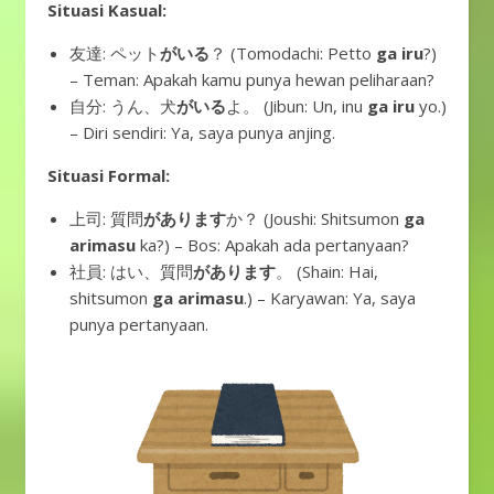
Situasi Kasual:
友達: ペット
がいる
？ (Tomodachi: Petto
ga iru
?)
– Teman: Apakah kamu punya hewan peliharaan?
自分: うん、犬
がいる
よ。 (Jibun: Un, inu
ga iru
yo.)
– Diri sendiri: Ya, saya punya anjing.
Situasi Formal:
上司: 質問
があります
か？ (Joushi: Shitsumon
ga
arimasu
ka?) – Bos: Apakah ada pertanyaan?
社員: はい、質問
があります
。 (Shain: Hai,
shitsumon
ga arimasu
.) – Karyawan: Ya, saya
punya pertanyaan.