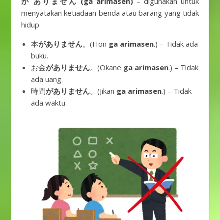
が ありません (ga arimasen)
– digunakan untuk
menyatakan ketiadaan benda atau barang yang tidak
hidup.
本
がありません
。(Hon
ga arimasen
.) – Tidak ada
buku.
お金
がありません
。(Okane
ga arimasen
.) – Tidak
ada uang.
時間
がありません
。(Jikan
ga arimasen
.) – Tidak
ada waktu.