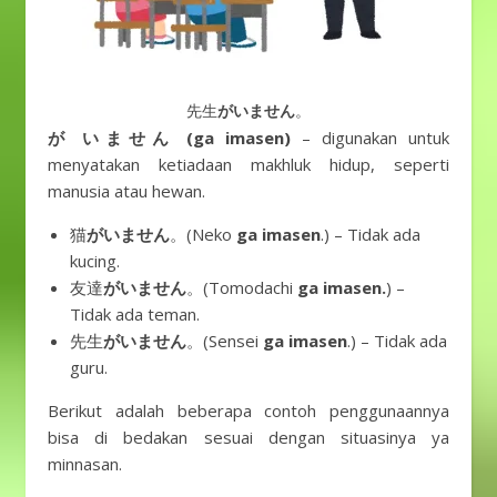
先生
がいません
。
が いません (ga imasen)
– digunakan untuk
menyatakan ketiadaan makhluk hidup, seperti
manusia atau hewan.
猫
がいません
。(Neko
ga imasen
.) – Tidak ada
kucing.
友達
がいません
。(Tomodachi
ga imasen.
) –
Tidak ada teman.
先生
がいません
。(Sensei
ga imasen
.) – Tidak ada
guru.
Berikut adalah beberapa contoh penggunaannya
bisa di bedakan sesuai dengan situasinya ya
minnasan.