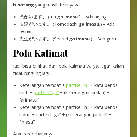
binatang
yang masih bernyawa
犬
がいます。
(Inu
ga imasu.
) – Ada anjing.
友達
がいます。
(Tomodachi
ga imasu.
) – Ada
teman.
先生
がいます。
(Sensei
ga imasu.
) – Ada guru.
Pola Kalimat
Jadi bisa di lihat dari pola kalimatnya ya, agar kalian
tidak bingung lagi.
Keterangan tempat +
partikel “ni”
+ kata benda
mati +
partikel “ga”
+ (keterangan jumlah) +
“arimasu”
Keterangan tempat + partikel “ni” + kata benda
hidup + partikel “ga” + (keterangan jumlah) +
“imasu”
Atau sederhananya :