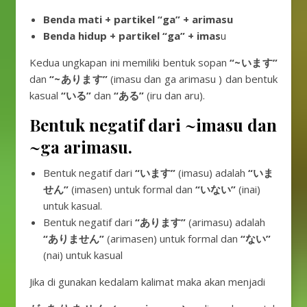
Benda mati + partikel “ga” + arimasu
Benda hidup + partikel “ga” + imas
u
Kedua ungkapan ini memiliki bentuk sopan
“~います”
dan
“~あります”
(imasu dan ga arimasu ) dan bentuk
kasual
“いる”
dan
“ある”
(iru dan aru).
Bentuk negatif dari ~imasu dan
~ga arimasu.
Bentuk negatif dari
“います”
(imasu) adalah
“いま
せん”
(imasen) untuk formal dan
“いない”
(inai)
untuk kasual.
Bentuk negatif dari
“あります”
(arimasu) adalah
“ありません”
(arimasen) untuk formal dan
“ない”
(nai) untuk kasual
Jika di gunakan kedalam kalimat maka akan menjadi