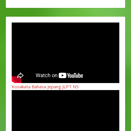
Kosakata Bahasa Jepang JLPT N5