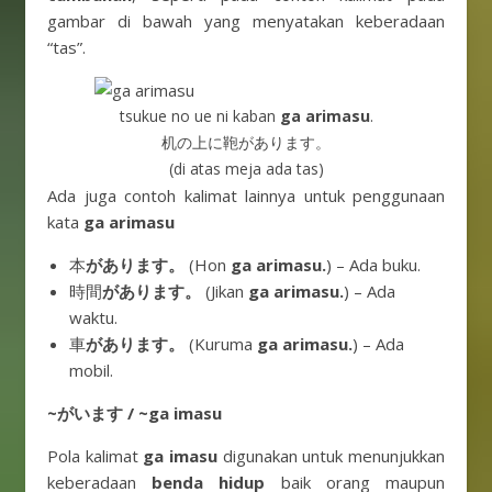
gambar di bawah yang menyatakan keberadaan
“tas”.
tsukue no ue ni kaban
ga arimasu
.
机の上に鞄があります。
(di atas meja ada tas)
Ada juga contoh kalimat lainnya untuk penggunaan
kata
ga arimasu
本
があります。
(Hon
ga arimasu.
) – Ada buku.
時間
があります。
(Jikan
ga arimasu.
) – Ada
waktu.
車
があります。
(Kuruma
ga arimasu.
) – Ada
mobil.
~がいます / ~ga imasu
Pola kalimat
ga imasu
digunakan untuk menunjukkan
keberadaan
benda hidup
baik orang maupun