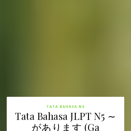
TATA BAHASA N5
Tata Bahasa JLPT N5 ∼
があります (Ga