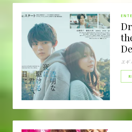
ENT
Dr
th
De
エギ
R