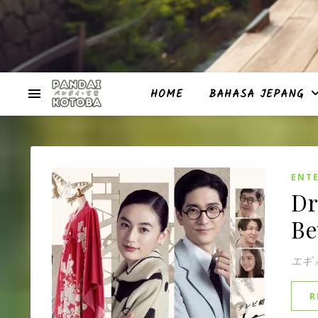
HOME
BAHASA JEPANG
ENT
Dr
Be
エギ
R