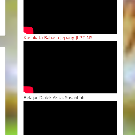
Kosakata Bahasa Jepang JLPT N5
Belajar Dialek Akita, Susahhhh