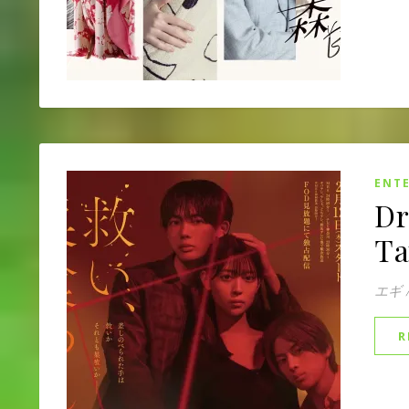
ENT
Dr
Ta
エギ
R