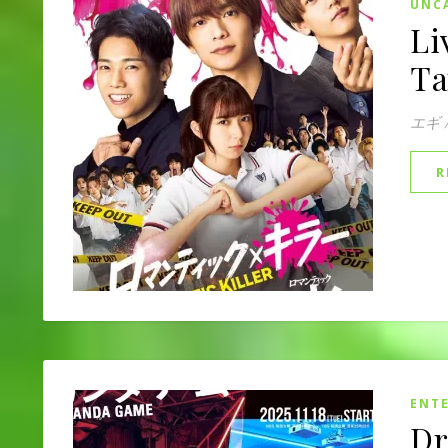
UNC
Li
Ta
エギ
R
ENT
Dr