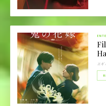
ENT
Fi
Ha
エギ
R