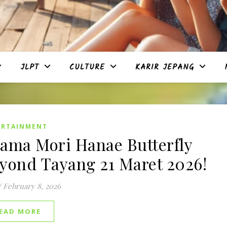
JLPT
CULTURE
KARIR JEPANG
ERTAINMENT
ama Mori Hanae Butterfly
yond Tayang 21 Maret 2026!
/
February 8, 2026
EAD MORE