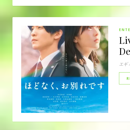
ENT
Li
De
エギ
R