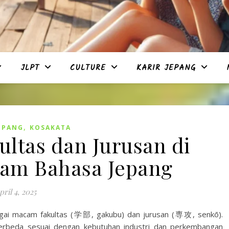
JLPT
CULTURE
KARIR JEPANG
,
EPANG
KOSAKATA
tas dan Jurusan di
alam Bahasa Jepang
pril 4, 2025
bagai macam fakultas (学部, gakubu) dan jurusan (専攻, senkō).
berbeda sesuai dengan kebutuhan industri dan perkembangan