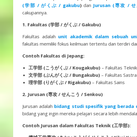
(学部 / がくぶ / gakubu
)
dan
Jurusan (専攻 / 
cakupannya.
1. Fakultas (学部 / がくぶ / Gakubu)
Fakultas adalah
unit akademik dalam sebuah uni
fakultas memiliki fokus keilmuan tertentu dan terdiri da
Contoh Fakultas di Jepang:
工学部 (こうがくぶ / Kougakubu)
– Fakultas Teknik
文学部 (ぶんがくぶ / Bungakubu)
– Fakultas Sastra
理学部 (りがくぶ / Rigakubu)
– Fakultas Sains
2. Jurusan (専攻 / せんこう / Senkou)
Jurusan adalah
bidang studi spesifik yang berada 
bidang yang ingin mereka pelajari secara lebih mendal
Contoh Jurusan dalam Fakultas Teknik (工学部):