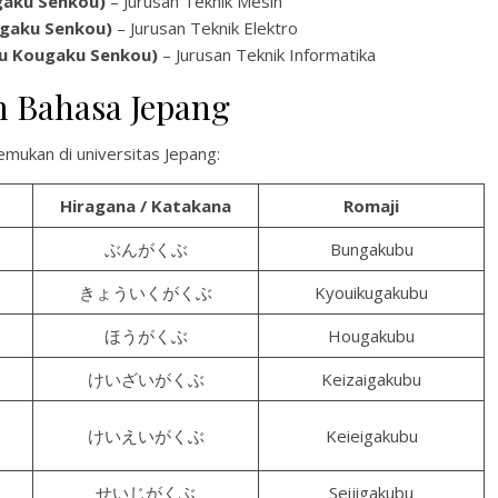
ku Senkou)
– Jurusan Teknik Mesin
ku Senkou)
– Jurusan Teknik Elektro
ougaku Senkou)
– Jurusan Teknik Informatika
m Bahasa Jepang
mukan di universitas Jepang:
Hiragana / Katakana
Romaji
ぶんがくぶ
Bungakubu
きょういくがくぶ
Kyouikugakubu
ほうがくぶ
Hougakubu
けいざいがくぶ
Keizaigakubu
けいえいがくぶ
Keieigakubu
せいじがくぶ
Seijigakubu