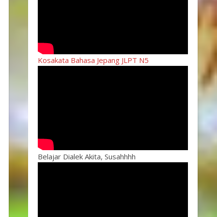
Kosakata Bahasa Jepang JLPT N5
Belajar Dialek Akita, Susahhhh