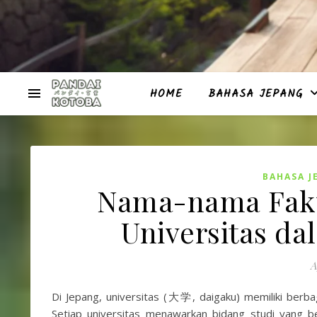
HOME
BAHASA JEPANG
BAHASA J
Nama-nama Fakul
Universitas d
A
Di Jepang, universitas (大学, daigaku) memiliki ber
Setiap universitas menawarkan bidang studi yang 