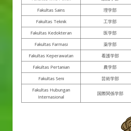
Fakultas Sains
理学部
Fakultas Teknik
工学部
Fakultas Kedokteran
医学部
Fakultas Farmasi
薬学部
Fakultas Keperawatan
看護学部
Fakultas Pertanian
農学部
Fakultas Seni
芸術学部
Fakultas Hubungan
国際関係学部
Internasional