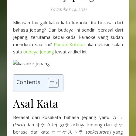
November 14, 2021
Minasan tau gak kalau kata ‘karaoke’ itu berasal dari
bahasa Jepang? Dan budaya ini sendiri berasal dari
Jepang, terutama kedai-kedai karaoke yang sudah
mendunia saat ini?
Pandai Kotoba
akan jelasin salah
satu
budaya Jepang
lewat artikel ini.
Photo
Contents
Asal Kata
Berasal dari kosakata bahasa Jepang yaitu カラ
(
kara
) dan オケ (
oke
). カラ artinya kosong dan オケ
berasal dari kata オーケストラ (
ookesutora
) yang