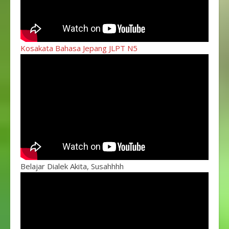
Kosakata Bahasa Jepang JLPT N5
Belajar Dialek Akita, Susahhhh