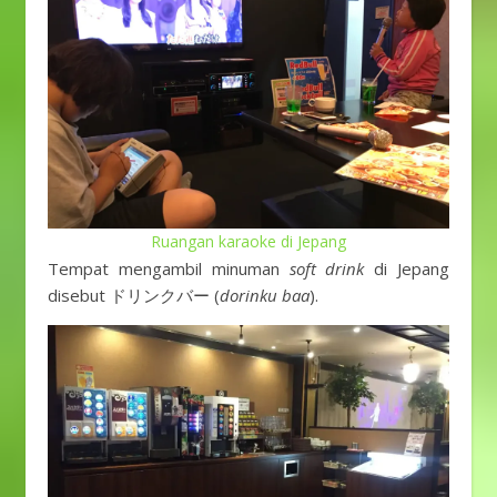
Ruangan karaoke di Jepang
Tempat mengambil minuman
soft drink
di Jepang
disebut ドリンクバー (
dorinku baa
).