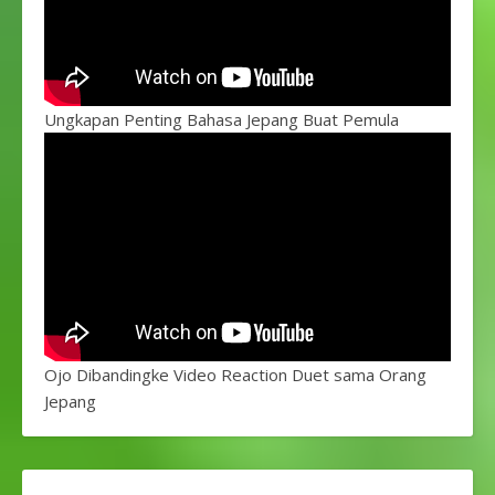
Ungkapan Penting Bahasa Jepang Buat Pemula
Ojo Dibandingke Video Reaction Duet sama Orang
Jepang