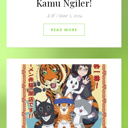
Kamu Ngiler!
エギ
/
June 3, 2024
READ MORE