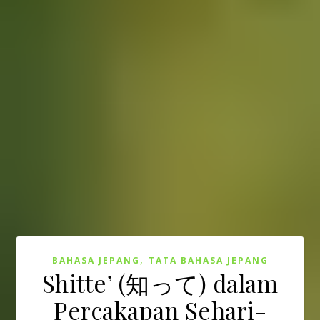
,
BAHASA JEPANG
TATA BAHASA JEPANG
Shitte’ (知って) dalam
Percakapan Sehari-