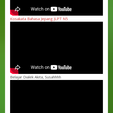
Kosakata Bahasa Jepang JLPT N5
Belajar Dialek Akita, Susahhhh