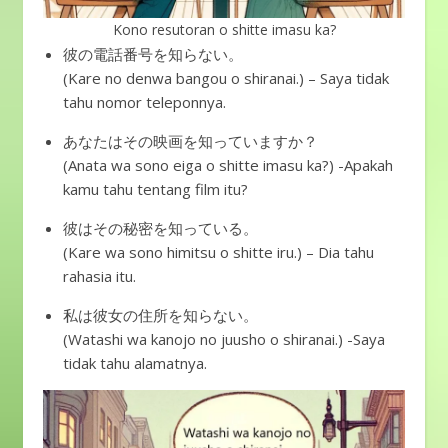
Kono resutoran o shitte imasu ka?
彼の電話番号を知らない。
(Kare no denwa bangou o shiranai.) – Saya tidak
tahu nomor teleponnya.
あなたはその映画を知っていますか？
(Anata wa sono eiga o shitte imasu ka?) -Apakah
kamu tahu tentang film itu?
彼はその秘密を知っている。
(Kare wa sono himitsu o shitte iru.) – Dia tahu
rahasia itu.
私は彼女の住所を知らない。
(Watashi wa kanojo no juusho o shiranai.) -Saya
tidak tahu alamatnya.