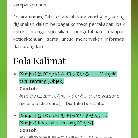
sampai kemarin.
Secara umum, “shitte” adalah kata kunci yang sering
digunakan dalam berbagai konteks percakapan, baik
untuk mengekspresikan pengetahuan maupun
ketidaktahuan, serta untuk menanyakan informasi
dari orang lain.
Pola Kalimat
[Subjek] は [Objek] を 知っている。→ [Subjek]
tahu tentang [Objek].
Contoh
:
彼はそのニュースを知っている。(Kare wa sono
nyuusu o shitte iru.) – Dia tahu berita itu.
[Subjek] は [Objek] を 知っていません。→
[Subjek] tidak tahu tentang [Objek].
Contoh
:
私は彼の名前を知っていません。(Watashi wa