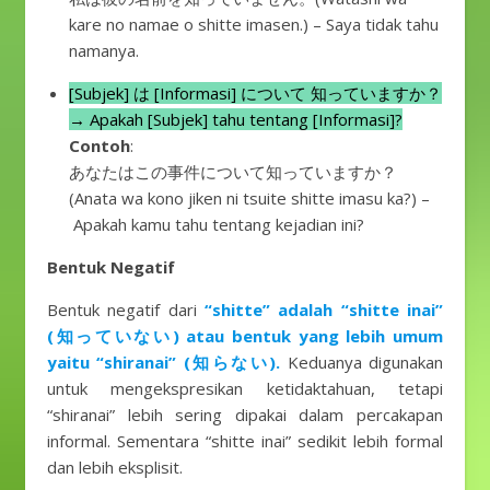
kare no namae o shitte imasen.) – Saya tidak tahu
namanya.
[Subjek] は [Informasi] について 知っていますか？
→ Apakah [Subjek] tahu tentang [Informasi]?
Contoh
:
あなたはこの事件について知っていますか？
(Anata wa kono jiken ni tsuite shitte imasu ka?) –
Apakah kamu tahu tentang kejadian ini?
Bentuk Negatif
Bentuk negatif dari
“shitte” adalah “shitte inai”
(知っていない) atau bentuk yang lebih umum
yaitu “shiranai” (知らない).
Keduanya digunakan
untuk mengekspresikan ketidaktahuan, tetapi
“shiranai” lebih sering dipakai dalam percakapan
informal. Sementara “shitte inai” sedikit lebih formal
dan lebih eksplisit.