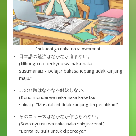
Shukudai ga naka-naka owaranai.
日本語の勉強はなかなか進まない。
(Nihongo no benkyou wa naka-naka
susumanai.) -“Belajar bahasa Jepang tidak kunjung
maju.”
この問題はなかなか解決しない。
(Kono mondai wa naka-naka kaiketsu
shinai.) -“Masalah ini tidak kunjung terpecahkan.”
そのニュースはなかなか信じられない。
(Sono nyuusu wa naka-naka shinjirarenai.) –
“Berita itu sulit untuk dipercaya.”