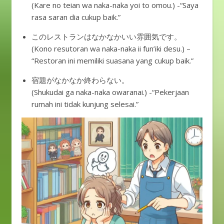
(Kare no teian wa naka-naka yoi to omou.) -“Saya
rasa saran dia cukup baik.”
このレストランはなかなかいい雰囲気です。
(Kono resutoran wa naka-naka ii fun’iki desu.) –
“Restoran ini memiliki suasana yang cukup baik.”
宿題がなかなか終わらない。
(Shukudai ga naka-naka owaranai.) -“Pekerjaan
rumah ini tidak kunjung selesai.”