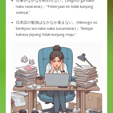
仕事がなかなか終わらない。(Shigoto ga naka-
naka owaranai.) – “Pekerjaan ini tidak kunjung
selesai.”
日本語の勉強はなかなか進まない。(Nihongo no
benkyou wa naka-naka susumanai.) – “Belajar
bahasa Jepang tidak kunjung maju.”