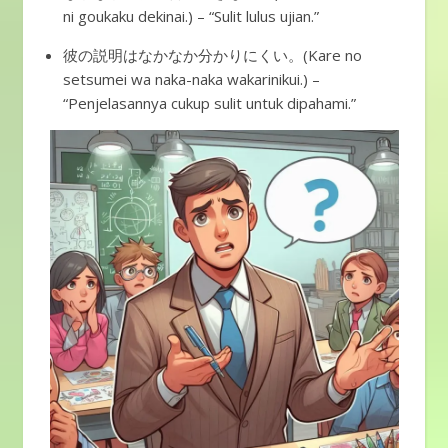
ni goukaku dekinai.) – “Sulit lulus ujian.”
彼の説明はなかなか分かりにくい。(Kare no
setsumei wa naka-naka wakarinikui.) –
“Penjelasannya cukup sulit untuk dipahami.”