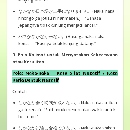
なかなか日本語が上手になりません。(Naka-naka
nihongo ga jouzu ni narimasen.) – “Bahasa
Jepangnya tidak kunjung menjadi lancar.”
バスがなかなか来ない。(Basu ga naka-naka
konai.) – “Busnya tidak kunjung datang.”
3. Pola Kalimat untuk Menyatakan Kekecewaan
atau Kesulitan
Pola: Naka-naka + Kata Sifat Negatif / Kata
Kerja Bentuk Negatif
Contoh:
なかなか会う時間が取れない。(Naka-naka au jikan
ga torenai.) -“Sulit untuk menemukan waktu untuk
bertemu.”
なかなか試験に合格できない。(Naka-naka shiken