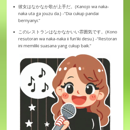
彼女はなかなか歌が上手だ。(Kanojo wa naka-
naka uta ga jouzu da.) -“Dia cukup pandai
bernyanyi.”
このレストランはなかなかいい雰囲気です。(Kono
resutoran wa naka-naka ii fun’iki desu.) -“Restoran
ini memiliki suasana yang cukup baik.”