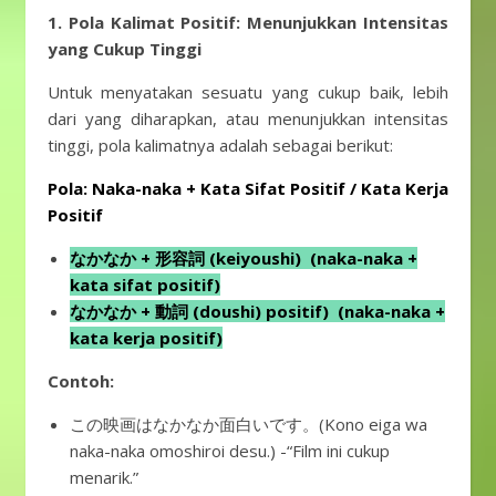
1. Pola Kalimat Positif: Menunjukkan Intensitas
yang Cukup Tinggi
Untuk menyatakan sesuatu yang cukup baik, lebih
dari yang diharapkan, atau menunjukkan intensitas
tinggi, pola kalimatnya adalah sebagai berikut:
Pola: Naka-naka + Kata Sifat Positif / Kata Kerja
Positif
なかなか + 形容詞 (keiyoushi) (naka-naka +
kata sifat positif)
なかなか + 動詞 (doushi) positif) (naka-naka +
kata kerja positif)
Contoh:
この映画はなかなか面白いです。(Kono eiga wa
naka-naka omoshiroi desu.) -“Film ini cukup
menarik.”