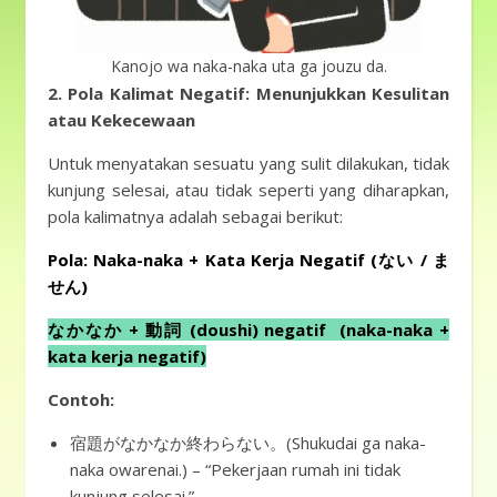
Kanojo wa naka-naka uta ga jouzu da.
2. Pola Kalimat Negatif: Menunjukkan Kesulitan
atau Kekecewaan
Untuk menyatakan sesuatu yang sulit dilakukan, tidak
kunjung selesai, atau tidak seperti yang diharapkan,
pola kalimatnya adalah sebagai berikut:
Pola: Naka-naka + Kata Kerja Negatif (ない / ま
せん)
なかなか + 動詞 (doushi) negatif (naka-naka +
kata kerja negatif)
Contoh:
宿題がなかなか終わらない。(Shukudai ga naka-
naka owarenai.) – “Pekerjaan rumah ini tidak
kunjung selesai.”