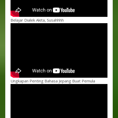
Belajar Dialek Akita, Susahhhh
Ungkapan Penting Bahasa Jepang Buat Pemula