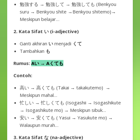
勉強する → 勉強して → 勉強しても (Benkyou
suru → Benkyou shite →Benkyou shitemo)→
Meskipun belajar…
2. Kata Sifat い (i-adjective)
Ganti akhiran
い
menjadi
くて
Tambahkan
も
Rumus:
Aい → Aくても
Contoh:
高い → 高くても (Takai → takakutemo) →
Meskipun mahal…
忙しい → 忙しくても (Isogashii → Isogashikute
→ Isogashikute mo) → Meskipun sibuk…
安い → 安くても ( Yasui → Yasukute mo) →
Walaupun murah…
3.
Kata Sifat な (na-adjective)