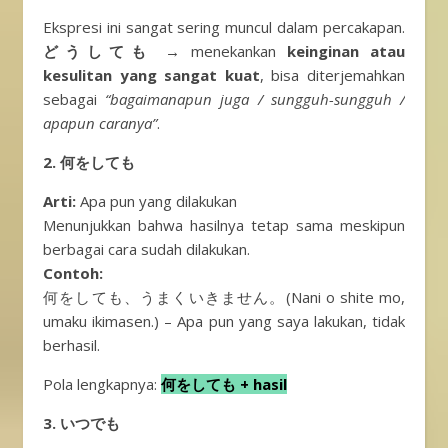
Ekspresi ini sangat sering muncul dalam percakapan.
どうしても
→ menekankan
keinginan atau
kesulitan yang sangat kuat
, bisa diterjemahkan
sebagai
“bagaimanapun juga / sungguh-sungguh /
apapun caranya”
.
2. 何をしても
Arti:
Apa pun yang dilakukan
Menunjukkan bahwa hasilnya tetap sama meskipun
berbagai cara sudah dilakukan.
Contoh:
何をしても、うまくいきません。(Nani o shite mo,
umaku ikimasen.) – Apa pun yang saya lakukan, tidak
berhasil.
Pola lengkapnya:
何をしても + hasil
3. いつでも