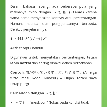
Dalam bahasa Jepang, ada beberapa pola yang
maknanya mirip dengan
～ても (~temo)
karena
sama-sama menyatakan kontras atau pertentangan.
Namun, nuansa dan penggunaannya berbeda.
Berikut penjelasannya:
1. ～けれども / ～けど
Arti:
tetapi / namun
Digunakan untuk menyatakan pertentangan, tetapi
lebih netral
dan sering dipakai dalam percakapan.
Contoh:
雨が降っていますけど、行きます。(Ame ga
futte imasu kedo, ikimasu.) – Hujan, tetapi saya
tetap pergi.
Perbedaan dengan ～ても:
～ても = “meskipun” (fokus pada kondisi tidak