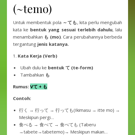
(~temo)
Untuk membentuk pola
～ても
, kita perlu mengubah
kata ke
bentuk yang sesuai terlebih dahulu
, lalu
menambahkan
も (mo)
. Cara perubahannya berbeda
tergantung
jenis katanya.
1.
Kata Kerja (Verb)
Ubah dulu ke
bentuk て (te-form)
Tambahkan
も
Rumus:
Vて + も
Contoh:
行く → 行って → 行っても(Ikimasu → itte mo) →
Meskipun pergi…
食べる → 食べて → 食べても (Taberu
→tabete→tabetemo)→ Meskipun makan…