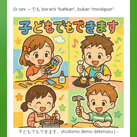
Di sini ～でも berarti “bahkan”, bukan “meskipun”.
子どもでもできます。(Kodomo demo dekimasu.) –