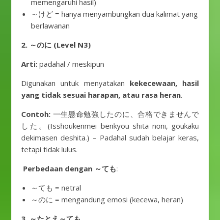
memengaruhi hasil)
～けど = hanya menyambungkan dua kalimat yang
berlawanan
2. ～のに (Level N3)
Arti:
padahal / meskipun
Digunakan untuk menyatakan
kekecewaan, hasil
yang tidak sesuai harapan, atau rasa heran
.
Contoh:
一生懸命勉強したのに、合格できませんで
した。(Isshoukenmei benkyou shita noni, goukaku
dekimasen deshita.) – Padahal sudah belajar keras,
tetapi tidak lulus.
Perbedaan dengan ～ても
:
～ても = netral
～のに = mengandung emosi (kecewa, heran)
3. ～たとえ～ても