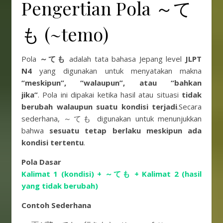
Pengertian Pola ～て
も (~temo)
Pola
～ても
adalah tata bahasa Jepang level
JLPT
N4
yang digunakan untuk menyatakan makna
“meskipun”, “walaupun”, atau “bahkan
jika”
. Pola ini dipakai ketika hasil atau situasi
tidak
berubah walaupun suatu kondisi terjadi
.Secara
sederhana, ～ても digunakan untuk menunjukkan
bahwa
sesuatu tetap berlaku meskipun ada
kondisi tertentu
.
Pola Dasar
Kalimat 1 (kondisi) + ～ても + Kalimat 2 (hasil
yang tidak berubah)
Contoh Sederhana