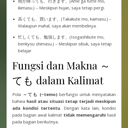
雨が降っても、行きます。(Ame ga futte mo,
ikimasu.) – Meskipun hujan, saya tetap pergi.
高くても、買います。(Takakute mo, kaimasu.)
–
Walaupun mahal, saya akan membelinya.
忙しくても、勉強します。(Isogashikute mo,
benkyou shimasu.) – Meskipun sibuk, saya tetap
belajar.
Fungsi dan Makna ～
ても dalam Kalimat
Pola
～ても (~temo)
berfungsi untuk menyatakan
bahwa
hasil atau situasi tetap terjadi meskipun
ada kondisi tertentu
. Dengan kata lain, kondisi
pada bagian awal kalimat
tidak memengaruhi
hasil
pada bagian berikutnya.