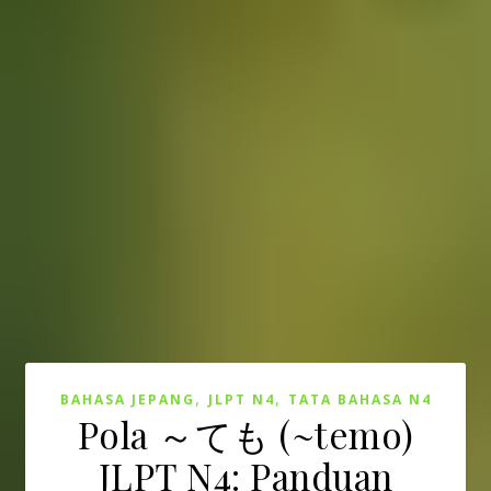
,
,
BAHASA JEPANG
JLPT N4
TATA BAHASA N4
Pola ～ても (~temo)
JLPT N4: Panduan