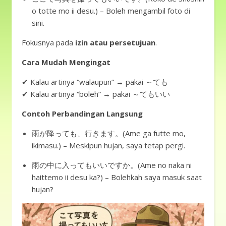
o totte mo ii desu.) – Boleh mengambil foto di
sini.
Fokusnya pada
izin atau persetujuan
.
Cara Mudah Mengingat
✔ Kalau artinya “walaupun” → pakai ～ても
✔ Kalau artinya “boleh” → pakai ～てもいい
Contoh Perbandingan Langsung
雨が降っても、行きます。(Ame ga futte mo,
ikimasu.) – Meskipun hujan, saya tetap pergi.
雨の中に入ってもいいですか。(Ame no naka ni
haittemo ii desu ka?) – Bolehkah saya masuk saat
hujan?