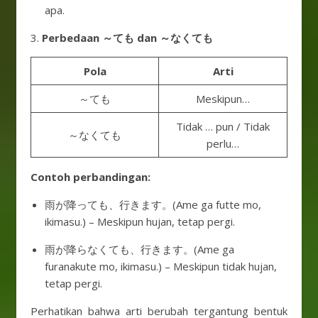
apa.
3.
Perbedaan ～ても dan ～なくても
Pola
Arti
～ても
Meskipun…
Tidak … pun / Tidak
～なくても
perlu…
Contoh perbandingan:
雨が降っても、行きます。(Ame ga futte mo,
ikimasu.) – Meskipun hujan, tetap pergi.
雨が降らなくても、行きます。(Ame ga
furanakute mo, ikimasu.) – Meskipun tidak hujan,
tetap pergi.
Perhatikan bahwa arti berubah tergantung bentuk