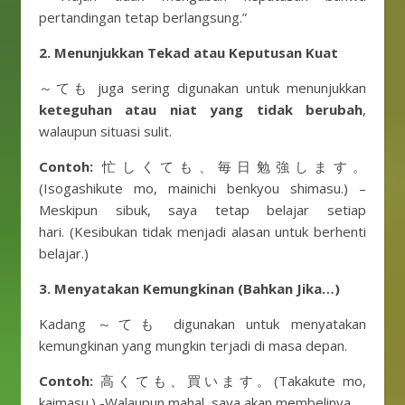
pertandingan tetap berlangsung.”
2.
Menunjukkan Tekad atau Keputusan Kuat
～ても juga sering digunakan untuk menunjukkan
keteguhan atau niat yang tidak berubah
,
walaupun situasi sulit.
Contoh:
忙しくても、毎日勉強します。
(Isogashikute mo, mainichi benkyou shimasu.) –
Meskipun sibuk, saya tetap belajar setiap
hari. (Kesibukan tidak menjadi alasan untuk berhenti
belajar.)
3.
Menyatakan Kemungkinan (Bahkan Jika…)
Kadang ～ても digunakan untuk menyatakan
kemungkinan yang mungkin terjadi di masa depan.
Contoh:
高くても、買います。(Takakute mo,
kaimasu.) -Walaupun mahal, saya akan membelinya.