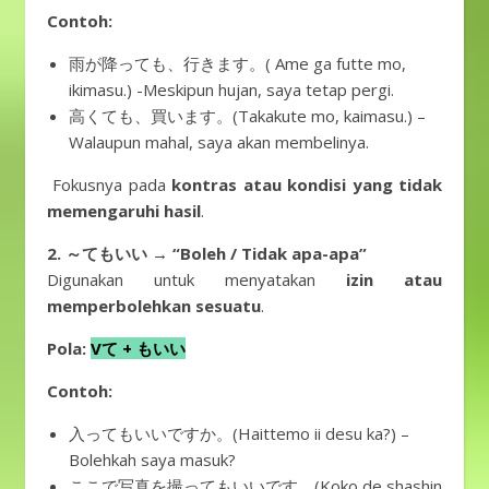
Contoh:
雨が降っても、行きます。( Ame ga futte mo,
ikimasu.) -Meskipun hujan, saya tetap pergi.
高くても、買います。(Takakute mo, kaimasu.) –
Walaupun mahal, saya akan membelinya.
Fokusnya pada
kontras atau kondisi yang tidak
memengaruhi hasil
.
2. ～てもいい → “Boleh / Tidak apa-apa”
Digunakan untuk menyatakan
izin atau
memperbolehkan sesuatu
.
Pola:
Vて + もいい
Contoh:
入ってもいいですか。(Haittemo ii desu ka?) –
Bolehkah saya masuk?
ここで写真を撮ってもいいです。(Koko de shashin