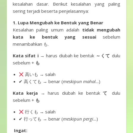
kesalahan dasar. Berikut kesalahan yang paling
sering terjadi beserta penjelasannya:
1. Lupa Mengubah ke Bentuk yang Benar
Kesalahan paling umum adalah
tidak mengubah
kata ke bentuk yang sesuai
sebelum
menambahkan も.
Kata sifat i
→ harus diubah ke bentuk
～くて
dulu
sebelum +
も
高いも → salah
✔ 高くても → benar (
meskipun mahal…
)
Kata kerja
→ harus diubah ke bentuk
て
dulu
sebelum +
も
行くも → salah
✔ 行っても → benar (
meskipun pergi…
)
Ingat: