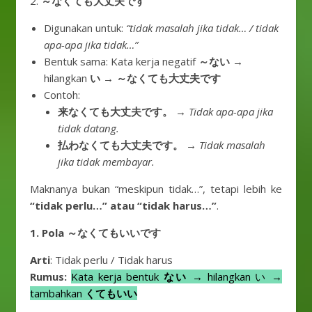
2.
～なくても大丈夫です
Digunakan untuk:
“tidak masalah jika tidak… / tidak
apa-apa jika tidak…”
Bentuk sama: Kata kerja negatif
～ない
→
hilangkan
い
→
～なくても大丈夫です
Contoh:
来なくても大丈夫です。
→
Tidak apa-apa jika
tidak datang.
払わなくても大丈夫です。
→
Tidak masalah
jika tidak membayar.
Maknanya bukan “meskipun tidak…”, tetapi lebih ke
“tidak perlu…” atau “tidak harus…”
.
1.
Pola ～なくてもいいです
Arti
: Tidak perlu / Tidak harus
Rumus:
Kata kerja bentuk
ない
→ hilangkan い →
tambahkan
くてもいい