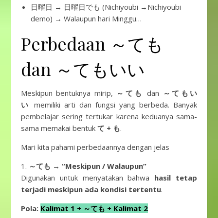
日曜日 → 日曜日でも (Nichiyoubi →Nichiyoubi
demo) → Walaupun hari Minggu…
Perbedaan ～ても
dan ～てもいい
Meskipun bentuknya mirip,
～ても
dan
～てもい
い
memiliki arti dan fungsi yang berbeda. Banyak
pembelajar sering tertukar karena keduanya sama-
sama memakai bentuk
て + も
.
Mari kita pahami perbedaannya dengan jelas
1.
～ても → “Meskipun / Walaupun”
Digunakan untuk menyatakan bahwa
hasil tetap
terjadi meskipun ada kondisi tertentu
.
Pola:
Kalimat 1 + ～ても + Kalimat 2