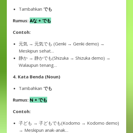
Tambahkan
でも
Rumus:
Aな + でも
Contoh:
元気 → 元気でも (Genki → Genki demo) →
Meskipun sehat…
静か → 静かでも(Shizuka → Shizuka demo) →
Walaupun tenang…
4. Kata Benda (Noun)
Tambahkan
でも
Rumus:
N + でも
Contoh:
子ども → 子どもでも(Kodomo → Kodomo demo)
→ Meskipun anak-anak…