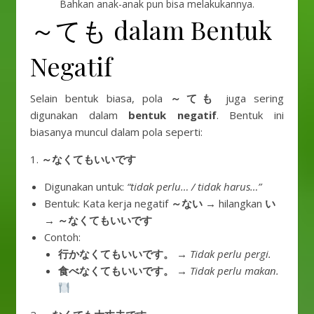
Bahkan anak-anak pun bisa melakukannya.
～ても dalam Bentuk
Negatif
Selain bentuk biasa, pola
～ても
juga sering
digunakan dalam
bentuk negatif
. Bentuk ini
biasanya muncul dalam pola seperti:
1.
～なくてもいいです
Digunakan untuk:
“tidak perlu… / tidak harus…”
Bentuk: Kata kerja negatif
～ない
→ hilangkan
い
→
～なくてもいいです
Contoh:
行かなくてもいいです。
→
Tidak perlu pergi.
食べなくてもいいです。
→
Tidak perlu makan.