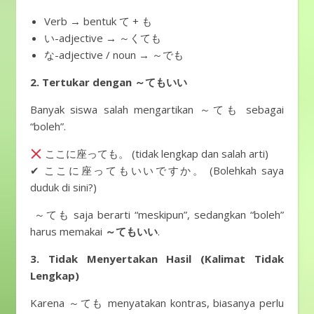
Verb → bentuk て + も
い-adjective → ～くても
な-adjective / noun → ～でも
2. Tertukar dengan ～てもいい
Banyak siswa salah mengartikan ～ても sebagai
“boleh”.
ここに座っても。 (tidak lengkap dan salah arti)
✔ ここに座ってもいいですか。 (Bolehkah saya
duduk di sini?)
～ても saja berarti “meskipun”, sedangkan “boleh”
harus memakai
～てもいい
.
3. Tidak Menyertakan Hasil (Kalimat Tidak
Lengkap)
Karena ～ても menyatakan kontras, biasanya perlu