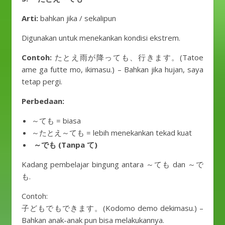
Arti:
bahkan jika / sekalipun
Digunakan untuk menekankan kondisi ekstrem.
Contoh:
たとえ雨が降っても、行きます。(Tatoe
ame ga futte mo, ikimasu.) – Bahkan jika hujan, saya
tetap pergi.
Perbedaan:
～ても = biasa
～たとえ～ても = lebih menekankan tekad kuat
～でも (Tanpa て)
Kadang pembelajar bingung antara ～ても dan ～で
も.
Contoh:
子どもでもできます。(Kodomo demo dekimasu.) –
Bahkan anak-anak pun bisa melakukannya.