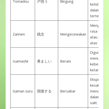
Tomadou
戸惑う
Bingung
ketidakpast
dalam situa
tertentu.
Menyataka
rasa kecew
Zannen
残念
Mengecewakan
atau penye
atas sesuat
Digunakan 
menunjukk
Isamashii
勇ましい
Berani
keberanian
ketangguha
Ekspresi
kesabaran 
Gaman suru
我慢する
Bersabar
menahan di
dalam situa
sulit.