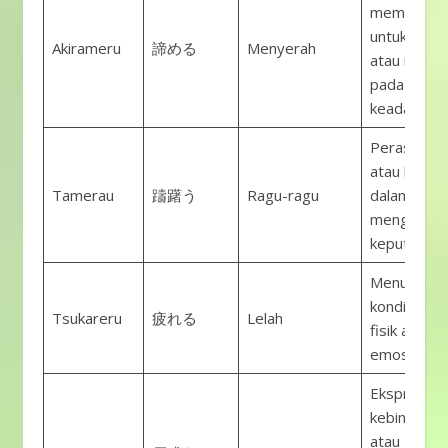
memutusk
untuk berhe
Akirameru
諦める
Menyerah
atau meny
pada suatu
keadaan.
Perasaan r
atau bingu
Tamerau
躊躇う
Ragu-ragu
dalam
mengambil
keputusan.
Menunjukk
kondisi kel
Tsukareru
疲れる
Lelah
fisik atau
emosional.
Ekspresi
kebingunga
atau