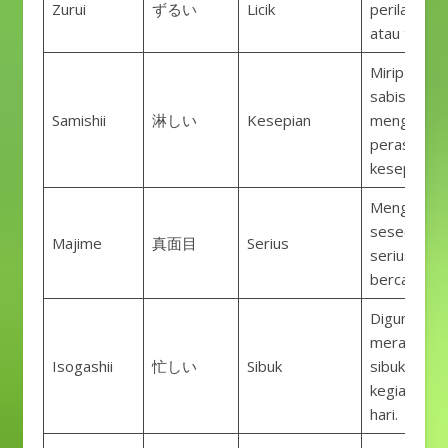
Zurui
ずるい
Licik
perilaku cu
atau tidak a
Mirip deng
sabishii,
Samishii
淋しい
Kesepian
menggamb
perasaan
kesepian.
Menggamb
seseorang
Majime
真面目
Serius
serius dan 
bercanda.
Digunakan 
merasa sa
Isogashii
忙しい
Sibuk
sibuk deng
kegiatan se
hari.