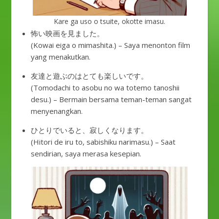
Kare ga uso o tsuite, okotte imasu.
怖い映画を見ました。
(Kowai eiga o mimashita.) – Saya menonton film
yang menakutkan.
友達と遊ぶのはとても楽しいです。
(Tomodachi to asobu no wa totemo tanoshii
desu.) – Bermain bersama teman-teman sangat
menyenangkan.
ひとりでいると、寂しくなります。
(Hitori de iru to, sabishiku narimasu.) – Saat
sendirian, saya merasa kesepian.