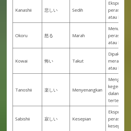
Ekspresi u
Kanashii
悲しい
Sedih
perasaan s
atau berdu
Menunjukk
Okoru
怒る
Marah
perasaan 
atau kesal.
Dipakai saa
Kowai
怖い
Takut
merasa tak
atau khawat
Menggamb
kegembira
Tanoshii
楽しい
Menyenangkan
dalam aktiv
tertentu.
Ekspresi u
Sabishii
寂しい
Kesepian
perasaan
kesepian.