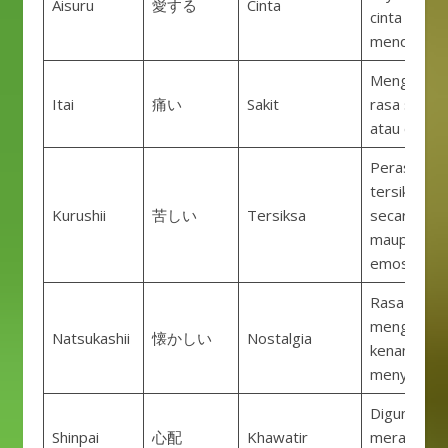
Aisuru
愛する
Cinta
cinta yang
mendalam.
Menggamb
Itai
痛い
Sakit
rasa sakit f
atau emosio
Perasaan
tersiksa, ba
Kurushii
苦しい
Tersiksa
secara fisik
maupun
emosional.
Rasa rindu 
mengingat
Natsukashii
懐かしい
Nostalgia
kenangan y
menyenang
Digunakan 
Shinpai
心配
Khawatir
merasa ce