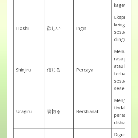
kaget.
Ekspresi
keinginan a
Hoshii
欲しい
Ingin
sesuatu ya
diinginkan.
Menunjukk
rasa perca
atau keyak
Shinjiru
信じる
Percaya
terhadap
sesuatu at
seseorang.
Menggamb
tindakan at
Uragiru
裏切る
Berkhianat
perasaan
dikhianati.
Digunakan 