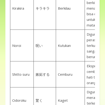
berkilau at
Kirakira
キラキラ
Berkilau
menarik, ju
bisa digun
untuk eksp
mata berbi
Digunakan 
perasaan
Noroi
呪い
Kutukan
terkutuk at
sangat tida
beruntung.
Ekspresi
cemburu ata
Shitto suru
嫉妬する
Cemburu
hati terhad
orang lain.
Digunakan 
merasa sa
Odoroku
驚く
Kaget
terkejut at