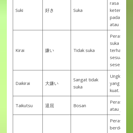
rasa suka a
Suki
好き
Suka
ketertarika
pada sesua
atau seseo
Perasaan t
suka atau b
Kirai
嫌い
Tidak suka
terhadap
sesuatu at
seseorang.
Ungkapan b
Sangat tidak
Daikirai
大嫌い
yang sanga
suka
kuat.
Perasaan 
Taikutsu
退屈
Bosan
atau jenuh.
Perasaan
berdebar d