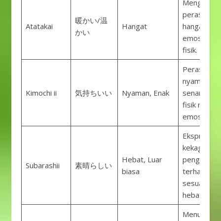
Menggamb
perasaan y
暖かい/温
Atatakai
Hangat
hangat sec
かい
emosional 
fisik.
Perasaan
nyaman at
Kimochi ii
気持ちいい
Nyaman, Enak
senang sec
fisik maupu
emosional.
Ekspresi
kekaguman
Hebat, Luar
pengharga
Subarashii
素晴らしい
biasa
terhadap
sesuatu ya
hebat.
Menunjukk