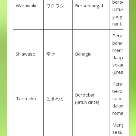
bersemang
Wakuwaku
ワクワク
Bersemangat
untuk sesu
yang dinant
nanti.
Perasaan
bahagia, le
mendalam
Shiawase
幸せ
Bahagia
daripada
sekadar se
(ureshii).
Perasaan h
berdebar,
Berdebar
Tokimeku
ときめく
sering dipa
(jatuh cinta)
dalam kont
romantis.
Menggamb
sesuatu ya