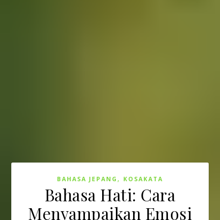
,
BAHASA JEPANG
KOSAKATA
Bahasa Hati: Cara
Menyampaikan Emosi