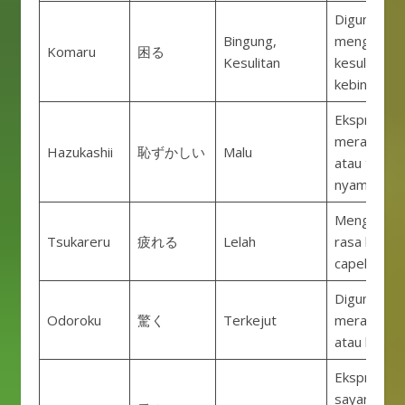
Digunakan 
Bingung,
mengalami
Komaru
困る
Kesulitan
kesulitan a
kebingunga
Ekspresi s
merasa ma
Hazukashii
恥ずかしい
Malu
atau tidak
nyaman.
Menggamb
Tsukareru
疲れる
Lelah
rasa lelah 
capek.
Digunakan 
Odoroku
驚く
Terkejut
merasa ter
atau kaget.
Ekspresi ka
sayang ata