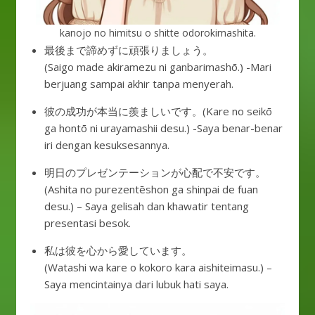
kanojo no himitsu o shitte odorokimashita.
最後まで諦めずに頑張りましょう。
(Saigo made akiramezu ni ganbarimashō.) -Mari
berjuang sampai akhir tanpa menyerah.
彼の成功が本当に羨ましいです。(Kare no seikō
ga hontō ni urayamashii desu.) -Saya benar-benar
iri dengan kesuksesannya.
明日のプレゼンテーションが心配で不安です。
(Ashita no purezentēshon ga shinpai de fuan
desu.) – Saya gelisah dan khawatir tentang
presentasi besok.
私は彼を心から愛しています。
(Watashi wa kare o kokoro kara aishiteimasu.) –
Saya mencintainya dari lubuk hati saya.