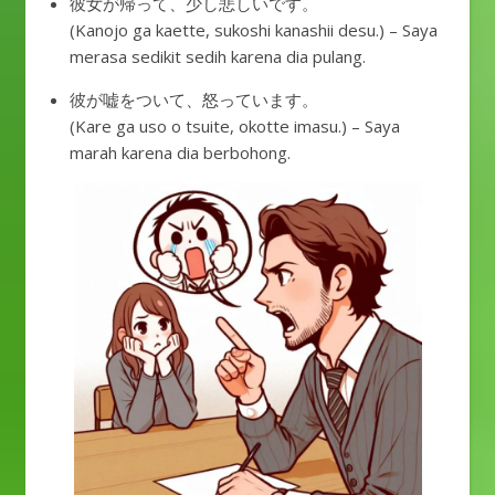
彼女が帰って、少し悲しいです。
(Kanojo ga kaette, sukoshi kanashii desu.) – Saya
merasa sedikit sedih karena dia pulang.
彼が嘘をついて、怒っています。
(Kare ga uso o tsuite, okotte imasu.) – Saya
marah karena dia berbohong.