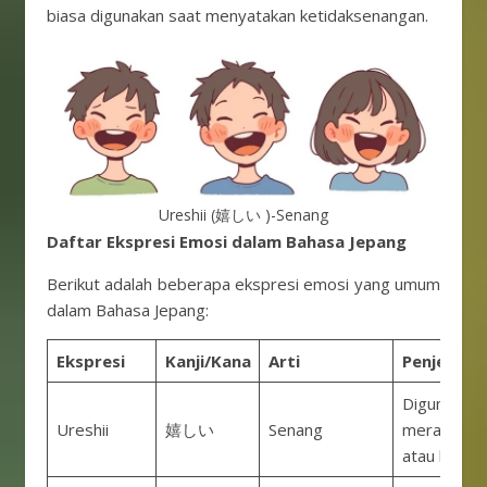
biasa digunakan saat menyatakan ketidaksenangan.
Ureshii (嬉しい )-Senang
Daftar Ekspresi Emosi dalam Bahasa Jepang
Berikut adalah beberapa ekspresi emosi yang umum
dalam Bahasa Jepang:
Ekspresi
Kanji/Kana
Arti
Penjelasa
Digunakan 
Ureshii
嬉しい
Senang
merasa ge
atau bahagi