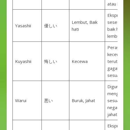
atau khawat
Ekspresi u
Lembut, Baik
seseorang
Yasashii
優しい
hati
baik hati at
lembut.
Perasaan
kecewa,
Kuyashii
悔しい
Kecewa
terutama s
gagal mela
sesuatu.
Digunakan 
menggamb
Warui
悪い
Buruk, Jahat
sesuatu ya
negatif ata
jahat.
Ekspresi u