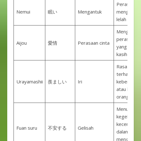
Perasaan
Nemui
眠い
Mengantuk
mengantuk
lelah secara
Menggamb
perasaan c
Aijou
愛情
Perasaan cinta
yang dalam
kasih sayan
Rasa iri
terhadap
Urayamashii
羨ましい
Iri
keberuntu
atau kelebi
orang lain.
Menunjukk
kegelisahan
kecemasan
Fuan suru
不安する
Gelisah
dalam
menghadap