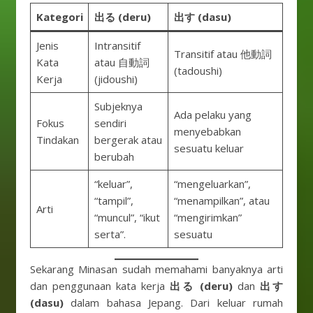
Kategori
出る (deru)
出す (dasu)
Jenis
Intransitif
Transitif atau 他動詞
Kata
atau 自動詞
(tadoushi)
Kerja
(jidoushi)
Subjeknya
Ada pelaku yang
Fokus
sendiri
menyebabkan
Tindakan
bergerak atau
sesuatu keluar
berubah
“keluar”,
“mengeluarkan”,
“tampil”,
“menampilkan”, atau
Arti
“muncul”, “ikut
“mengirimkan”
serta”.
sesuatu
Sekarang Minasan sudah memahami banyaknya arti
dan penggunaan kata kerja
出る (deru)
dan
出す
(dasu)
dalam bahasa Jepang. Dari keluar rumah