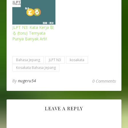
JLPT N3: Kata Kerja 取
る (toru) Ternyata
Punya Banyak Arti!
Bahasa Jepang
JLPT N3
kosakata
Kosakata Bahasa Jepang
By
nugeru54
0 Comments
LEAVE A REPLY