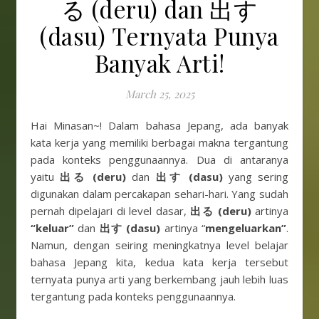
る (deru) dan 出す
(dasu) Ternyata Punya
Banyak Arti!
March 25, 2025
Hai Minasan~! Dalam bahasa Jepang, ada banyak
kata kerja yang memiliki berbagai makna tergantung
pada konteks penggunaannya. Dua di antaranya
yaitu
出る (deru)
dan
出す (dasu)
yang sering
digunakan dalam percakapan sehari-hari. Yang sudah
pernah dipelajari di level dasar,
出る (deru)
artinya
“keluar”
dan
出す (dasu)
artinya “
mengeluarkan”
.
Namun, dengan seiring meningkatnya level belajar
bahasa Jepang kita, kedua kata kerja tersebut
ternyata punya arti yang berkembang jauh lebih luas
tergantung pada konteks penggunaannya.