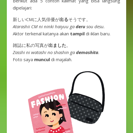
Berikut ada 5 contoh kalimat yang bisa langsung
dipelajari:
新しいCMに人気俳優が
出る
そうです。
Atarashii CM ni ninki haiyuu ga
deru
sou desu.
Aktor terkenal katanya akan
tampil
di iklan baru.
雑誌に私の写真が
出ました
。
Zasshi ni watashi no shashin ga
demashita
.
Foto saya
muncul
di majalah.