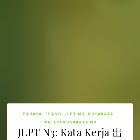
,
,
,
BAHASA JEPANG
JLPT N3
KOSAKATA
MATERI KOSAKATA N3
JLPT N3: Kata Kerja 出