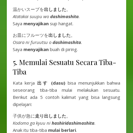
温かいスープを
出しました
。
Atatakai suupu wo
dashimashita
.
Saya
menyajikan
sup hangat.
お皿にフルーツを
出しました
。
Osara ni furuutsu o
dashimashita
.
Saya
menyajikan
buah di piring.
5. Memulai Sesuatu Secara Tiba-
Tiba
Kata kerja
出す (dasu)
bisa menunjukkan bahwa
seseorang tiba-tiba mulai melakukan sesuatu.
Berikut ada 5 contoh kalimat yang bisa langsung
dipelajari:
子供が急に
走り出しました
。
Kodomo ga kyuu ni
hashiridashimashita
.
Anak itu tiba-tiba
mulai berlari
.