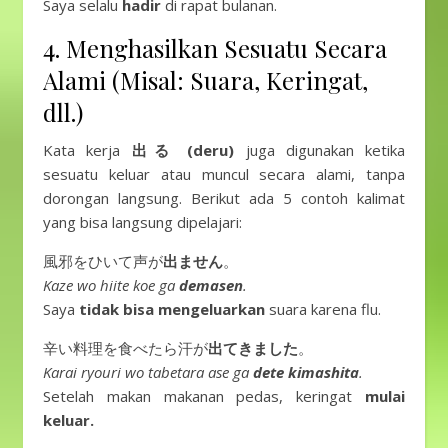
Saya selalu
hadir
di rapat bulanan.
4. Menghasilkan Sesuatu Secara
Alami (Misal: Suara, Keringat,
dll.)
Kata kerja
出る (deru)
juga digunakan ketika
sesuatu keluar atau muncul secara alami, tanpa
dorongan langsung. Berikut ada 5 contoh kalimat
yang bisa langsung dipelajari:
風邪をひいて声が
出ません
。
Kaze wo hiite koe ga
demasen
.
Saya
tidak bisa mengeluarkan
suara karena flu.
辛い料理を食べたら汗が
出てきました
。
Karai ryouri wo tabetara ase ga
dete kimashita
.
Setelah makan makanan pedas, keringat
mulai
keluar.