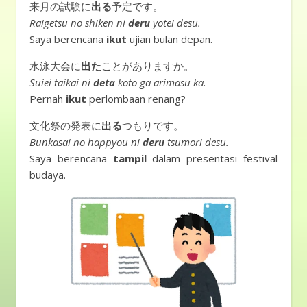
来月の試験に
出る
予定です。
Raigetsu no shiken ni
deru
yotei desu.
Saya berencana
ikut
ujian bulan depan.
水泳大会に
出た
ことがありますか。
Suiei taikai ni
deta
koto ga arimasu ka.
Pernah
ikut
perlombaan renang?
文化祭の発表に
出る
つもりです。
Bunkasai no happyou ni
deru
tsumori desu.
Saya berencana
tampil
dalam presentasi festival
budaya.