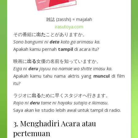
雑誌 (zasshi) = majalah
irasutoya.com
その番組に
出た
ことがありますか。
Sono bangumi ni
deta
koto ga arimasu ka.
Apakah kamu pernah
tampil
di acara itu?
映画に
出る
女優の名前を知っていますか。
Eiga ni
deru
joyuu no namae wo shitte imasu ka.
Apakah kamu tahu nama aktris yang
muncul
di film
itu?
ラジオに
出る
ために早くスタジオへ行きます。
Rajio ni
deru
tame ni hayaku sutajio e ikimasu.
Saya akan ke studio lebih awal untuk tampil di radio.
3. Menghadiri Acara atau
pertemuan