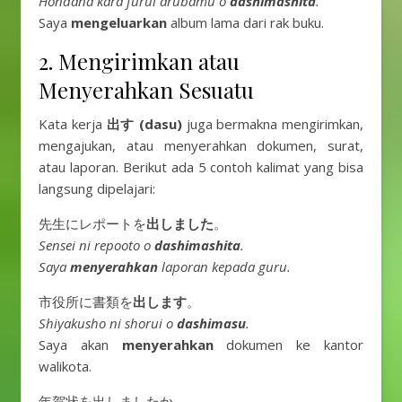
Hondana kara furui arubamu o
dashimashita
.
Saya
mengeluarkan
album lama dari rak buku.
2. Mengirimkan atau
Menyerahkan Sesuatu
Kata kerja
出す (dasu)
juga bermakna mengirimkan,
mengajukan, atau menyerahkan dokumen, surat,
atau laporan. Berikut ada 5 contoh kalimat yang bisa
langsung dipelajari:
先生にレポートを
出しました
。
Sensei ni repooto o
dashimashita
.
Saya
menyerahkan
laporan kepada guru.
市役所に書類を
出します
。
Shiyakusho ni shorui o
dashimasu
.
Saya akan
menyerahkan
dokumen ke kantor
walikota.
年賀状を出しましたか。