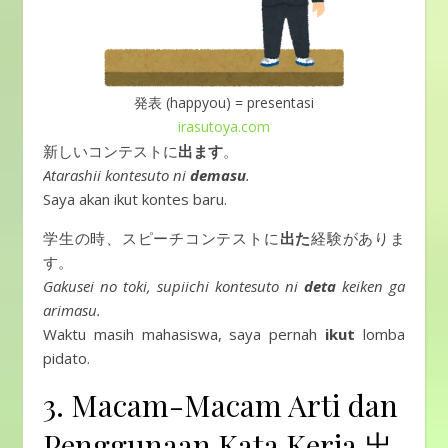
発表 (happyou) = presentasi
irasutoya.com
新しいコンテストに
出ます
。
Atarashii kontesuto ni
demasu
.
Saya akan ikut kontes baru.
学生の時、スピーチコンテストに
出た
経験がありま
す。
Gakusei no toki, supiichi kontesuto ni
deta
keiken ga
arimasu.
Waktu masih mahasiswa, saya pernah
ikut
lomba
pidato.
3. Macam-Macam Arti dan
Penggunaan Kata Kerja 出