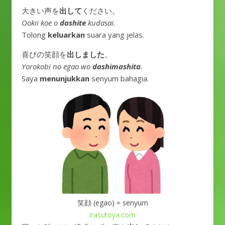
大きい声を
出して
ください。
Ookii koe o
dashite
kudasai.
Tolong
keluarkan
suara yang jelas.
喜びの笑顔を
出しました
。
Yorokobi no egao wo
dashimashita
.
Saya
menunjukkan
senyum bahagia.
笑顔 (egao) = senyum
irasutoya.com