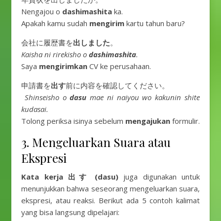
Nengajou o
dashimashita
ka.
Apakah kamu sudah
mengirim
kartu tahun baru?
会社に履歴書を
出しました
。
Kaisha ni rirekisho o
dashimashita
.
Saya
mengirimkan
CV ke perusahaan.
申請書を
出す
前に内容を確認してください。
Shinseisho o
dasu
mae ni naiyou wo kakunin shite
kudasai.
Tolong periksa isinya sebelum
mengajukan
formulir.
3. Mengeluarkan Suara atau
Ekspresi
Kata kerja
出す (dasu)
juga digunakan untuk
menunjukkan bahwa seseorang mengeluarkan suara,
ekspresi, atau reaksi. Berikut ada 5 contoh kalimat
yang bisa langsung dipelajari: