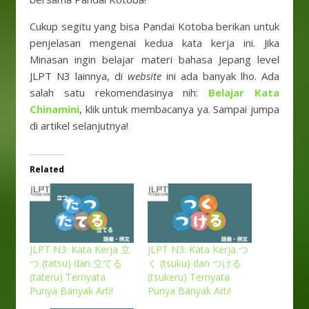
Cukup segitu yang bisa Pandai Kotoba berikan untuk
penjelasan mengenai kedua kata kerja ini. Jika
Minasan ingin belajar materi bahasa Jepang level
JLPT N3 lainnya, di
website
ini ada banyak lho. Ada
salah satu rekomendasinya nih:
Belajar Kata
Chinamini
, klik untuk membacanya ya. Sampai jumpa
di artikel selanjutnya!
Related
JLPT N3: Kata Kerja 立
JLPT N3: Kata Kerja つ
つ (tatsu) dan 立てる
く (tsuku) dan つける
(tateru) Ternyata
(tsukeru) Ternyata
Punya Banyak Arti!
Punya Banyak Arti!