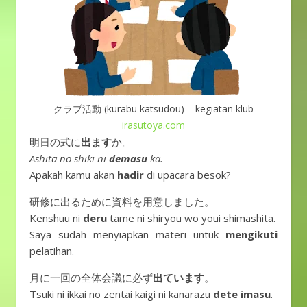
クラブ活動 (kurabu katsudou) = kegiatan klub
irasutoya.com
明日の式に
出ます
か。
Ashita no shiki ni
demasu
ka.
Apakah kamu akan
hadir
di upacara besok?
研修に出るために資料を用意しました。
Kenshuu ni
deru
tame ni shiryou wo youi shimashita.
Saya sudah menyiapkan materi untuk
mengikuti
pelatihan.
月に一回の全体会議に必ず
出ています
。
Tsuki ni ikkai no zentai kaigi ni kanarazu
dete imasu
.