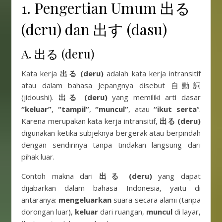
1. Pengertian Umum 出る
(deru) dan 出す (dasu)
A. 出る (deru)
Kata kerja
出る (deru)
adalah kata kerja intransitif
atau dalam bahasa Jepangnya disebut 自動詞
(jidoushi).
出る (deru)
yang memiliki arti dasar
“keluar”
,
“tampil”
,
“muncul”
, atau
“ikut serta
“.
Karena merupakan kata kerja intransitif,
出る
(deru)
digunakan ketika subjeknya bergerak atau berpindah
dengan sendirinya tanpa tindakan langsung dari
pihak luar.
Contoh makna dari
出る
(deru)
yang dapat
dijabarkan dalam bahasa Indonesia, yaitu di
antaranya:
mengeluarkan
suara secara alami (tanpa
dorongan luar),
keluar
dari ruangan,
muncul
di layar,