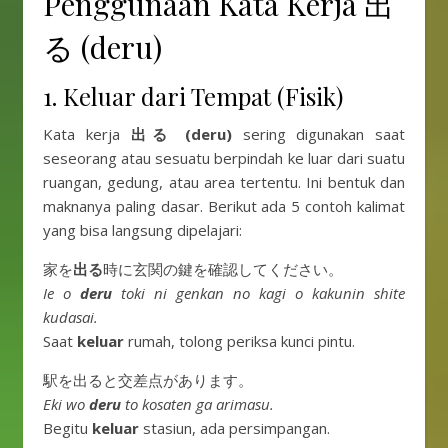
Penggunaan Kata Kerja 出
る (deru)
1. Keluar dari Tempat (Fisik)
Kata kerja
出る (deru)
sering digunakan saat
seseorang atau sesuatu berpindah ke luar dari suatu
ruangan, gedung, atau area tertentu. Ini bentuk dan
maknanya paling dasar. Berikut ada 5 contoh kalimat
yang bisa langsung dipelajari:
家を
出る
時に玄関の鍵を確認してください。
Ie o
deru
toki ni genkan no kagi o kakunin shite
kudasai.
Saat
keluar
rumah, tolong periksa kunci pintu.
駅を出ると交差点があります。
Eki wo
deru
to kosaten ga arimasu.
Begitu
keluar
stasiun, ada persimpangan.