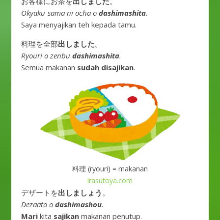
お客様にお茶を
出しました
。
Okyaku-sama ni ocha o
dashimashita
.
Saya menyajikan teh kepada tamu.
料理を全部
出しました
。
Ryouri o zenbu
dashimashita
.
Semua makanan
sudah disajikan
.
料理 (ryouri) = makanan
irasutoya.com
デザートを
出しましょう
。
Dezaato o
dashimashou
.
Mari
kita
sajikan
makanan penutup.