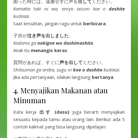
困った時には、遠慮せずに声を
出して
ください。
Komatta toki ni wa, enryo sezuni koe o
dashite
kudasai.
Saat kesulitan, jangan ragu untuk
berbicara
.
子供が
泣き声を出しました
。
Kodomo ga
nakigoe wo dashimashita
.
Anak itu
menangis keras
.
質問があれば、すぐに
声を出して
ください。
Shitsumon ga areba, sugu ni
koe o dashite
kudasai.
Jika ada pertanyaan, silakan langsung
bertanya
.
4. Menyajikan Makanan atau
Minuman
Kata kerja
出す (dasu)
juga berarti menyajikan
sesuatu kepada tamu atau orang lain. Berikut ada 5
contoh kalimat yang bisa langsung dipelajari: