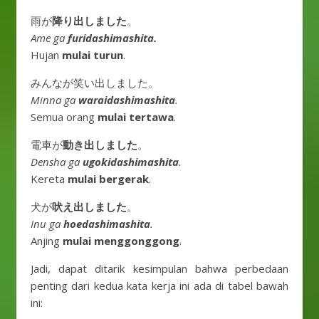
雨が
降り出しました
。
Ame ga
furidashimashita.
Hujan
mulai turun
.
みんなが笑い出しました。
Minna ga
waraidashimashita
.
Semua orang
mulai tertawa
.
電車が
動き出しました
。
Densha ga
ugokidashimashita
.
Kereta
mulai bergerak
.
犬が
吠え出しました
。
Inu ga
hoedashimashita
.
Anjing
mulai menggonggong
.
Jadi, dapat ditarik kesimpulan bahwa perbedaan
penting dari kedua kata kerja ini ada di tabel bawah
ini: