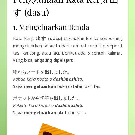
す (dasu)
1. Mengeluarkan Benda
Kata kerja
出す (dasu)
digunakan ketika seseorang
mengeluarkan sesuatu dari tempat tertutup seperti
tas, kantong, atau laci. Berikut ada 5 contoh kalimat
yang bisa langsung dipelajari:
鞄からノートを
出しました
。
Kaban kara nooto o
dashimashita
.
Saya
mengeluarkan
buku catatan dari tas.
ポケットから切符を
出しました
。
Poketto kara kippu o
dashimashita
.
Saya
mengeluarkan
tiket dari saku.