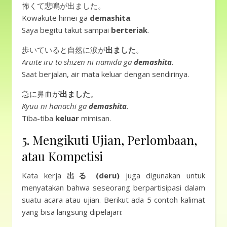
怖くて悲鳴が出ました。
Kowakute himei ga
demashita
.
Saya begitu takut sampai
berteriak
.
歩いていると自然に涙が
出ました
。
Aruite iru to shizen ni namida ga
demashita
.
Saat berjalan, air mata keluar dengan sendirinya.
急に鼻血が
出ました
。
Kyuu ni hanachi ga
demashita
.
Tiba-tiba
keluar
mimisan.
5. Mengikuti Ujian, Perlombaan,
atau Kompetisi
Kata kerja
出る (deru)
juga digunakan untuk
menyatakan bahwa seseorang berpartisipasi dalam
suatu acara atau ujian. Berikut ada 5 contoh kalimat
yang bisa langsung dipelajari: