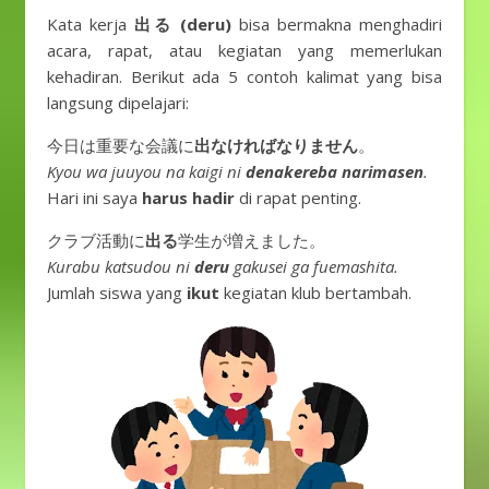
Kata kerja
出る (deru)
bisa bermakna menghadiri
acara, rapat, atau kegiatan yang memerlukan
kehadiran. Berikut ada 5 contoh kalimat yang bisa
langsung dipelajari:
今日は重要な会議に
出なければなりません
。
Kyou wa juuyou na kaigi ni
denakereba narimasen
.
Hari ini saya
harus hadir
di rapat penting.
クラブ活動に
出る
学生が増えました。
Kurabu katsudou ni
deru
gakusei ga fuemashita.
Jumlah siswa yang
ikut
kegiatan klub bertambah.