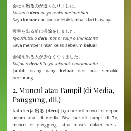
会社を
出る
のが遅くなりました。
Kaisha o
deru
no ga osoku narimashita.
Saya
keluar
dari kantor lebih lambat dari biasanya.
教室を出る前に掃除をしました。
Kyoushitsu o
deru
mae ni souji o shimashita.
Saya membersihkan kelas sebelum
keluar
.
会場を出る人が少なくなりました。
Kaijou o
deru
hito ga sukunaku narimashita.
Jumlah orang yang
keluar
dari aula semakin
berkurang.
2. Muncul atau Tampil (di Media,
Panggung, dll.)
Kata kerja
出る (deru)
juga berarti muncul di depan
umum atau di media. Bisa berarti tampil di TV,
muncul di panggung, atau masuk dalam berita.