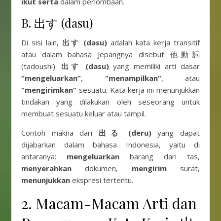
ikut serta
dalam perlombaan.
B. 出す (dasu)
Di sisi lain,
出す (dasu)
adalah kata kerja transitif
atau dalam bahasa Jepangnya disebut 他動詞
(tadoushi).
出す (dasu)
yang memiliki arti dasar
“mengeluarkan”
,
“menampilkan”
, atau
“mengirimkan”
sesuatu. Kata kerja ini menunjukkan
tindakan yang dilakukan oleh seseorang untuk
membuat sesuatu keluar atau tampil.
Contoh makna dari
出る
(deru)
yang dapat
dijabarkan dalam bahasa Indonesia, yaitu di
antaranya:
mengeluarkan
barang dari tas,
menyerahkan
dokumen,
mengirim
surat,
menunjukkan
ekspresi tertentu.
2. Macam-Macam Arti dan