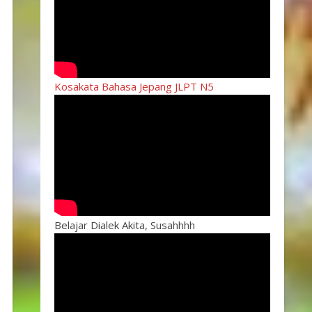
Kosakata Bahasa Jepang JLPT N5
Belajar Dialek Akita, Susahhhh