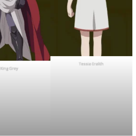
Tessia Eralith
King Grey