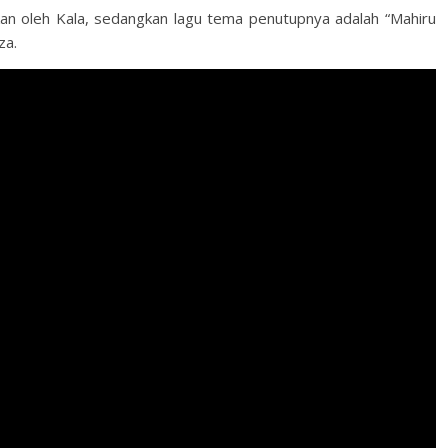
an oleh Kala, sedangkan lagu tema penutupnya adalah “Mahiru
za.