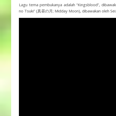
Lagu tema pembukanya adalah “Kingsblood”, dibawak
no Tsuki” (真昼の月; Midday Moon), dibawakan oleh Sei