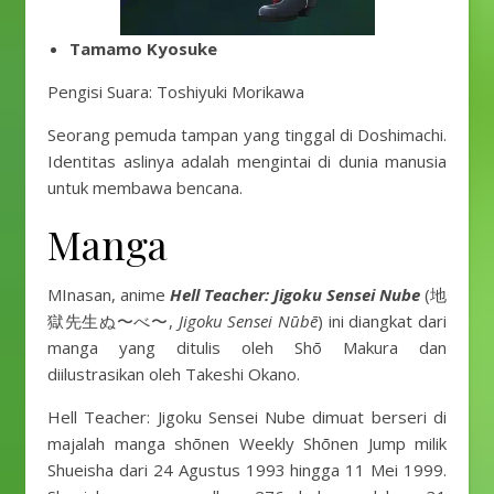
Tamamo Kyosuke
Pengisi Suara: Toshiyuki Morikawa
Seorang pemuda tampan yang tinggal di Doshimachi.
Identitas aslinya adalah mengintai di dunia manusia
untuk membawa bencana.
Manga
MInasan, anime
Hell Teacher: Jigoku Sensei Nube
(地
獄先生ぬ〜べ〜,
Jigoku Sensei Nūbē
) ini diangkat dari
manga yang ditulis oleh Shō Makura dan
diilustrasikan oleh Takeshi Okano.
Hell Teacher: Jigoku Sensei Nube dimuat berseri di
majalah manga shōnen Weekly Shōnen Jump milik
Shueisha dari 24 Agustus 1993 hingga 11 Mei 1999.