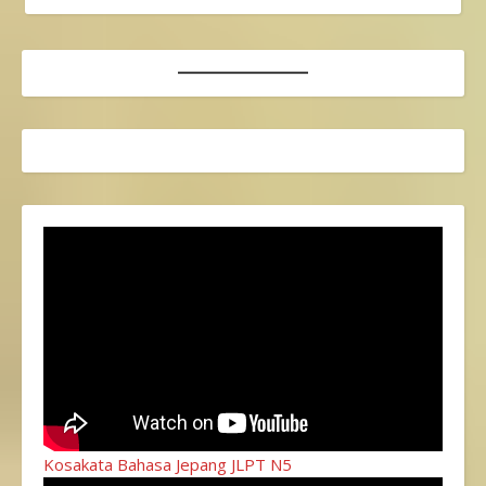
Kosakata Bahasa Jepang JLPT N5