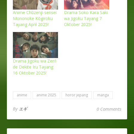
Anime Chūzenji-sensei
Drama Soko Kara Saki
Mononoke Kōgiroku
wa Jigoku Tayang 7
Tayang April 2025!
Oktober 2025!
Drama Jigoku wa Zen’i
de Dekite Iru Tayang
16 Oktober 2025!
anime
anime 2025
horor jepang
manga
By
エギ
0 Comments