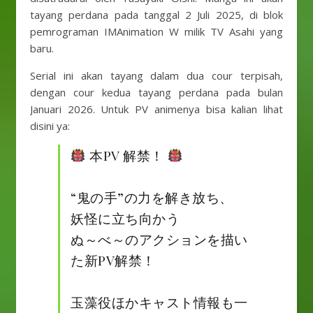
tayang perdana pada tanggal 2 Juli 2025, di blok
pemrograman IMAnimation W milik TV Asahi yang
baru.
Serial ini akan tayang dalam dua cour terpisah,
dengan cour kedua tayang perdana pada bulan
Januari 2026. Untuk PV animenya bisa kalian lihat
disini ya:
本PV 解禁！
“鬼の手”の力を解き放ち、
妖怪に立ち向かう
ぬ～べ～のアクションを描い
た新PV解禁！
玉藻役ほかキャスト情報も一