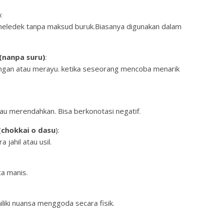
)
:
eledek tanpa maksud buruk.Biasanya digunakan dalam
nanpa suru)
:
ngan atau merayu. ketika seseorang mencoba menarik
 merendahkan. Bisa berkonotasi negatif.
hokkai o dasu
):
ahil atau usil.
a manis.
iki nuansa menggoda secara fisik.