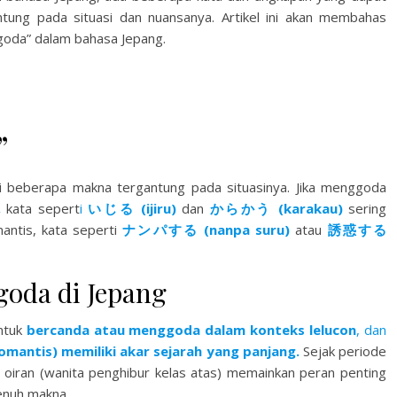
ntung pada situasi dan nuansanya. Artikel ini akan membahas
goda” dalam bahasa Jepang.
”
i beberapa makna tergantung pada situasinya. Jika menggoda
,
kata sepert
i
いじる (ijiru)
dan
からかう (karakau)
sering
antis, kata seperti
ナンパする (nanpa suru)
atau
誘惑する
goda di Jepang
tuk
bercanda atau menggoda dalam konteks lelucon
, dan
antis) memiliki akar sejarah yang panjang.
Sejak periode
 oiran (wanita penghibur kelas atas) memainkan peran penting
nuh makna.