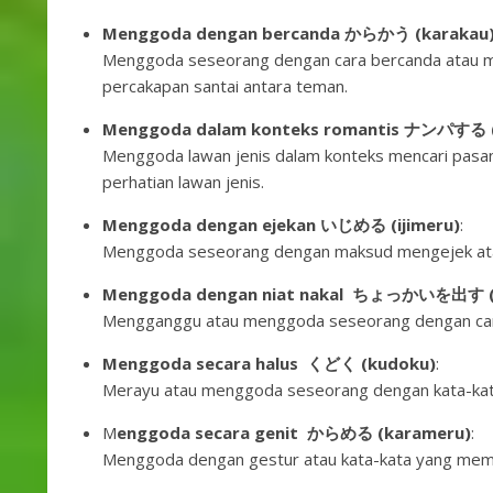
Menggoda dengan bercanda からかう (karakau
Menggoda seseorang dengan cara bercanda atau m
percakapan santai antara teman.
Menggoda dalam konteks romantis ナンパする (
Menggoda lawan jenis dalam konteks mencari pasa
perhatian lawan jenis.
Menggoda dengan ejekan いじめる (ijimeru)
:
Menggoda seseorang dengan maksud mengejek atau
Menggoda dengan niat nakal ちょっかいを出す (c
Mengganggu atau menggoda seseorang dengan cara j
Menggoda secara halus くどく (kudoku)
:
Merayu atau menggoda seseorang dengan kata-kat
M
enggoda secara genit からめる (karameru)
:
Menggoda dengan gestur atau kata-kata yang memil