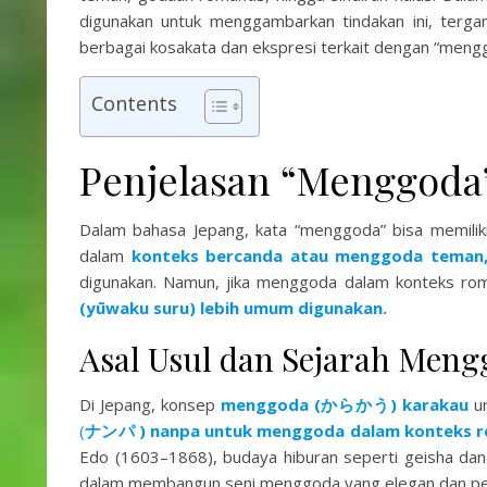
digunakan untuk menggambarkan tindakan ini, terga
berbagai kosakata dan ekspresi terkait dengan “meng
Contents
Penjelasan “Menggoda
Dalam bahasa Jepang, kata “menggoda” bisa memilik
dalam
konteks bercanda atau menggoda teman
digunakan. Namun, jika menggoda dalam konteks rom
(yūwaku suru) lebih umum digunakan.
Asal Usul dan Sejarah Meng
Di Jepang, konsep
menggoda (からかう) karakau
un
(
ナンパ ) nanpa untuk menggoda dalam konteks rom
Edo (1603–1868), budaya hiburan seperti geisha dan
dalam membangun seni menggoda yang elegan dan pe