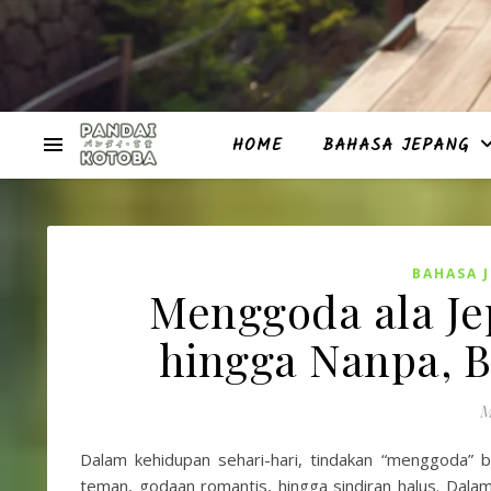
HOME
BAHASA JEPANG
BAHASA 
Menggoda ala Je
hingga Nanpa, 
M
Dalam kehidupan sehari-hari, tindakan “menggoda” b
teman, godaan romantis, hingga sindiran halus. Dal