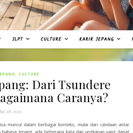
JLPT
CULTURE
KARIR JEPANG
,
JEPANG
CULTURE
pang: Dari Tsundere
Bagaimana Caranya?
ay 18, 2025
isa muncul dalam berbagai konteks, mulai dari candaan antar
am bahasa Jepang, ada beberapa kata dan ungkapan yang dapat