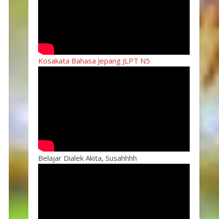
Kosakata Bahasa Jepang JLPT N5
Belajar Dialek Akita, Susahhhh