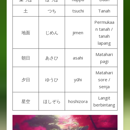
土
つち
tsuchi
Tanah
Permukaa
n tanah /
地面
じめん
jimen
tanah
lapang
Matahari
朝日
あさひ
asahi
pagi
Matahari
夕日
ゆうひ
yūhi
sore /
senja
Langit
星空
ほしぞら
hoshizora
berbintang