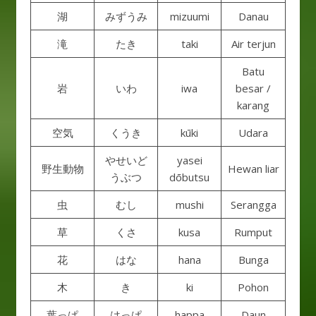
湖
みずうみ
mizuumi
Danau
滝
たき
taki
Air terjun
Batu
岩
いわ
iwa
besar /
karang
空気
くうき
kūki
Udara
やせいど
yasei
野生動物
Hewan liar
うぶつ
dōbutsu
虫
むし
mushi
Serangga
草
くさ
kusa
Rumput
花
はな
hana
Bunga
木
き
ki
Pohon
葉っぱ
はっぱ
happa
Daun