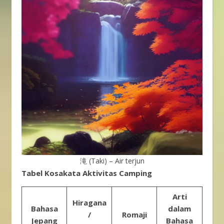
滝 (Taki) – Air terjun
Tabel Kosakata Aktivitas Camping
Arti
Hiragana
Bahasa
dalam
/
Romaji
Jepang
Bahasa