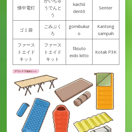
かいちゅ
kaichū
懐中電灯
うでんと
Senter
dentō
う
ごみぶく
gomibukur
Kantong
ゴミ袋
ろ
o
sampah
ファース
ファース
fāsuto
トエイド
トエイド
Kotak P3K
eido kitto
キット
キット