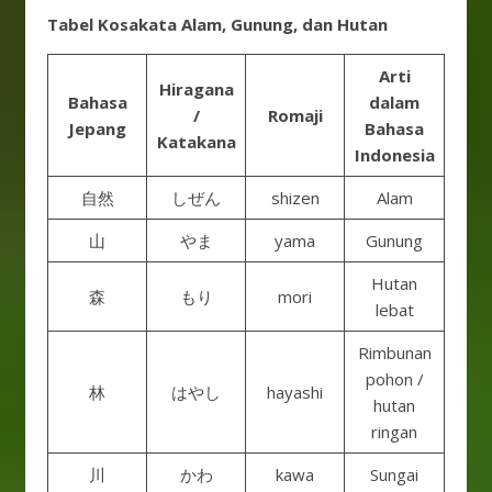
Tabel Kosakata Alam, Gunung, dan Hutan
Arti
Hiragana
Bahasa
dalam
/
Romaji
Jepang
Bahasa
Katakana
Indonesia
自然
しぜん
shizen
Alam
山
やま
yama
Gunung
Hutan
森
もり
mori
lebat
Rimbunan
pohon /
林
はやし
hayashi
hutan
ringan
川
かわ
kawa
Sungai