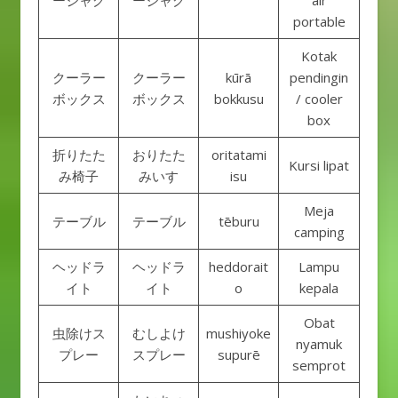
ージャグ
ージャグ
air
portable
Kotak
クーラー
クーラー
kūrā
pendingin
ボックス
ボックス
bokkusu
/ cooler
box
折りたた
おりたた
oritatami
Kursi lipat
み椅子
みいす
isu
Meja
テーブル
テーブル
tēburu
camping
ヘッドラ
ヘッドラ
heddorait
Lampu
イト
イト
o
kepala
Obat
虫除けス
むしよけ
mushiyoke
nyamuk
プレー
スプレー
supurē
semprot