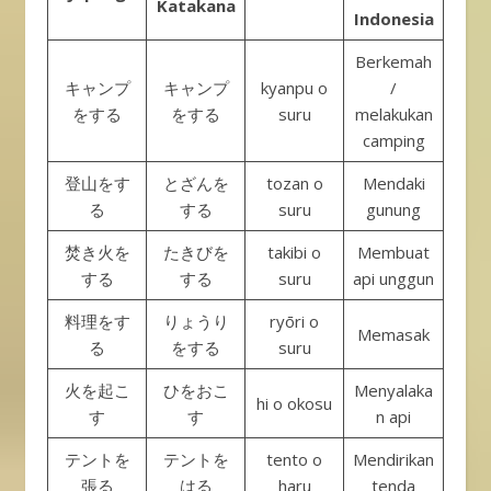
Katakana
Indonesia
Berkemah
キャンプ
キャンプ
kyanpu o
/
をする
をする
suru
melakukan
camping
登山をす
とざんを
tozan o
Mendaki
る
する
suru
gunung
焚き火を
たきびを
takibi o
Membuat
する
する
suru
api unggun
料理をす
りょうり
ryōri o
Memasak
る
をする
suru
火を起こ
ひをおこ
Menyalaka
hi o okosu
す
す
n api
テントを
テントを
tento o
Mendirikan
張る
はる
haru
tenda