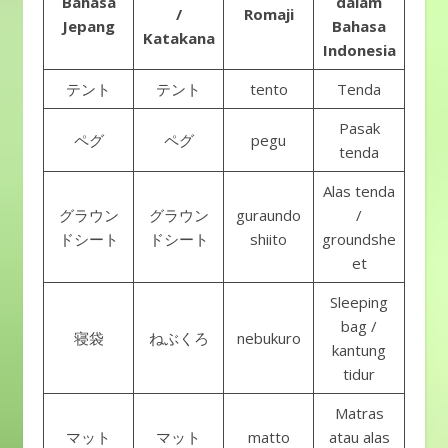
Bahasa
dalam
/
Romaji
Jepang
Bahasa
Katakana
Indonesia
テント
テント
tento
Tenda
Pasak
ペグ
ペグ
pegu
tenda
Alas tenda
グラウン
グラウン
guraundo
/
ドシート
ドシート
shiito
groundshe
et
Sleeping
bag /
寝袋
ねぶくろ
nebukuro
kantung
tidur
Matras
マット
マット
matto
atau alas