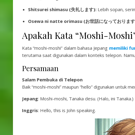
Shitsurei shimasu (失礼します):
Lebih sopan, seri
Osewa ni natte orimasu (お世話になっております
Apakah Kata “Moshi-Moshi”
Kata “moshi-moshi” dalam bahasa Jepang
memiliki fu
terutama saat digunakan dalam konteks telepon. Nam
Persamaan
Salam Pembuka di Telepon
Baik “moshi-moshi” maupun “hello” digunakan untuk me
Jepang
: Moshi-moshi, Tanaka desu. (Halo, ini Tanaka.)
Inggris
: Hello, this is John speaking.