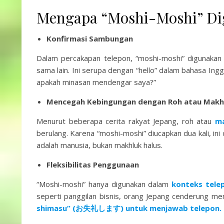
Mengapa “Moshi-Moshi” D
Konfirmasi Sambungan
Dalam percakapan telepon, “moshi-moshi” digunaka
sama lain. Ini serupa dengan “hello” dalam bahasa Inggr
apakah minasan mendengar saya?”
Mencegah Kebingungan dengan Roh atau Makhl
Menurut beberapa cerita rakyat Jepang, roh atau
ma
berulang. Karena “moshi-moshi” diucapkan dua kali, i
adalah manusia, bukan makhluk halus.
Fleksibilitas Penggunaan
“Moshi-moshi” hanya digunakan dalam
konteks tele
seperti panggilan bisnis, orang Jepang cenderung me
shimasu” (お失礼します) untuk menjawab telepon.