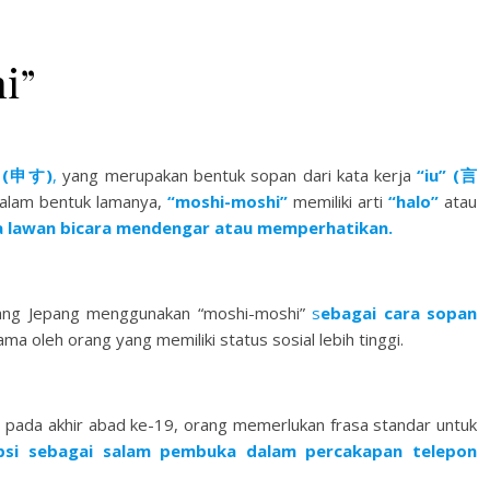
i”
 (申す)
,
yang merupakan bentuk sopan dari kata kerja
“iu” (言
alam bentuk lamanya,
“moshi-moshi”
memiliki arti
“halo”
atau
 lawan bicara mendengar atau memperhatikan.
ang Jepang menggunakan “moshi-moshi”
s
ebagai cara sopan
ama oleh orang yang memiliki status sosial lebih tinggi.
ng pada akhir abad ke-19, orang memerlukan frasa standar untuk
psi sebagai salam pembuka dalam percakapan telepon