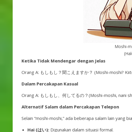
Moshi-mo
(Hal
Ketika Tidak Mendengar dengan Jelas
Orang A: もしもし？聞こえますか？ (Moshi-moshi? Kiitemas
Dalam Percakapan Kasual
Orang A: もしもし、何してるの？(Moshi-moshi, nani shiteru 
Alternatif Salam dalam Percakapan Telepon
Selain “moshi-moshi,” ada beberapa salam lain yang b
Hai (はい):
Digunakan dalam situasi formal.