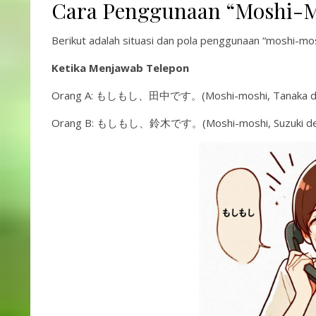
Cara Penggunaan “Moshi-M
Berikut adalah situasi dan pola penggunaan “moshi-mos
Ketika Menjawab Telepon
Orang A: もしもし、田中です。(Moshi-moshi, Tanaka desu.)
Orang B: もしもし、鈴木です。(Moshi-moshi, Suzuki desu.) 