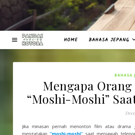
HOME
BAHASA JEPANG
BAHASA 
Mengapa Orang 
“Moshi-Moshi” Saa
Dece
Jika minasan pernah menonton film atau drama 
mengatakan
“moshi-moshi”
saat menjawab telepon