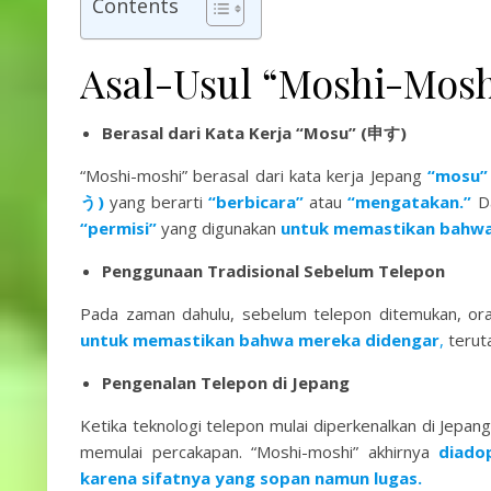
Contents
Asal-Usul “Moshi-Mosh
Berasal dari Kata Kerja “Mosu” (申す)
“Moshi-moshi” berasal dari kata kerja Jepang
“mosu”
う)
yang berarti
“berbicara”
atau
“mengatakan.”
D
“permisi”
yang digunakan
untuk memastikan bahwa
Penggunaan Tradisional Sebelum Telepon
Pada zaman dahulu, sebelum telepon ditemukan, or
untuk memastikan bahwa mereka didengar
,
terut
Pengenalan Telepon di Jepang
Ketika teknologi telepon mulai diperkenalkan di Jepa
memulai percakapan. “Moshi-moshi” akhirnya
diado
karena sifatnya yang sopan namun lugas.