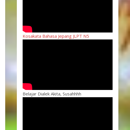
Kosakata Bahasa Jepang JLPT N5
Belajar Dialek Akita, Susahhhh