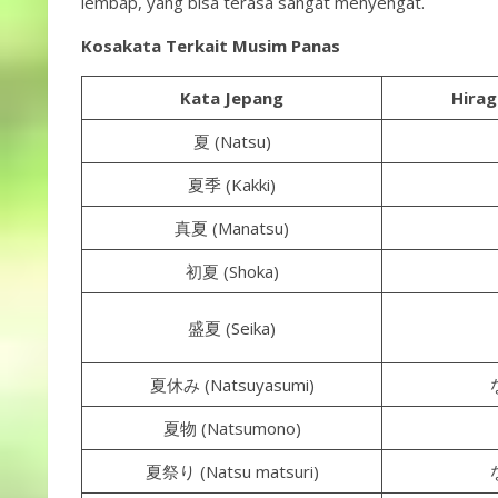
lembap, yang bisa terasa sangat menyengat.
Kosakata Terkait Musim Panas
Kata Jepang
Hira
夏 (Natsu)
夏季 (Kakki)
真夏 (Manatsu)
初夏 (Shoka)
盛夏 (Seika)
夏休み (Natsuyasumi)
夏物 (Natsumono)
夏祭り (Natsu matsuri)