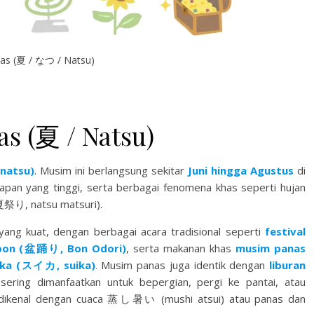
as (夏 / なつ / Natsu)
s (夏 / Natsu)
natsu)
. Musim ini berlangsung sekitar
Juni hingga Agustus
di
apan yang tinggi, serta berbagai fenomena khas seperti hujan
夏祭り, natsu matsuri).
ang kuat, dengan berbagai acara tradisional seperti
festival
bon (盆踊り, Bon Odori)
, serta makanan khas
musim panas
gka (スイカ, suika)
.
Musim panas juga identik dengan
liburan
sering dimanfaatkan untuk bepergian, pergi ke pantai, atau
a dikenal dengan cuaca 蒸し暑い (mushi atsui) atau panas dan