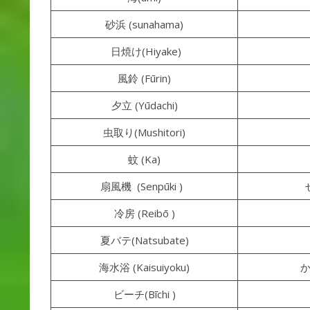
砂浜 (sunahama)
日焼け(Hiyake)
風鈴 (Fūrin)
夕立 (Yūdachi)
虫取り(Mushitori)
蚊 (Ka)
扇風機 (Senpūki )
冷房 (Reibō )
夏バテ(Natsubate)
海水浴 (Kaisuiyoku)
ビーチ(Bīchi )