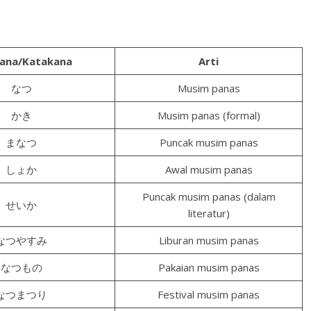
gana/Katakana
Arti
なつ
Musim panas
かき
Musim panas (formal)
まなつ
Puncak musim panas
しょか
Awal musim panas
Puncak musim panas (dalam
せいか
literatur)
なつやすみ
Liburan musim panas
なつもの
Pakaian musim panas
なつまつり
Festival musim panas