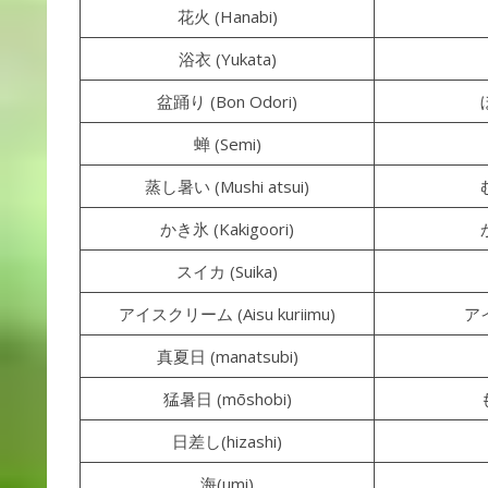
花火 (Hanabi)
浴衣 (Yukata)
盆踊り (Bon Odori)
蝉 (Semi)
蒸し暑い (Mushi atsui)
かき氷 (Kakigoori)
スイカ (Suika)
アイスクリーム (Aisu kuriimu)
ア
真夏日 (manatsubi)
猛暑日 (mōshobi)
日差し(hizashi)
海(umi)