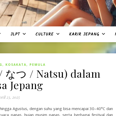
JLPT
CULTURE
KARIR JEPANG
,
,
G
KOSAKATA
PEMULA
/ なつ / Natsu) dalam
a Jepang
ril 23, 2025
i hingga Agustus, dengan suhu yang bisa mencapai 30–40°C dan
cuaca panas, hujan musim panas, serta berbagai festival dan